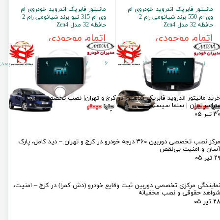
مانیتور فابریک اندروید خودروی ام
مانیتور فابریک اندروید خودروی ام
وی ام 550 برند شیائومی رام 2
وی ام 315 نیو برند شیائومی رام 2
حافظه 32 مدل Zen4
حافظه 32 مدل Zen4
اتمام موجودی
اتمام موجودی
۱
۲
۳
۴
۵
۶
۷
۸
۹
۱۰
بعد
رید مانیتور اندروید فابریک شاهین در کرج و تهران| نصب تخصصی و ارسال به
راسر ایران | سلما سیستم
۳ تیر ۰۵
مرکز نصب تخصصی دوربین ۳۶۰ درجه خودرو در کرج و تهران – دید کامل، پارک
سان و امنیت بی‌نقص
۲ تیر ۰۵
مایندگی مرکزی تخصصی دوربین ثبت وقایع خودرو (دش کمرا) در کرج – امنیت،
واهد حقوقی و نصب مخفیانه
۲ تیر ۰۵