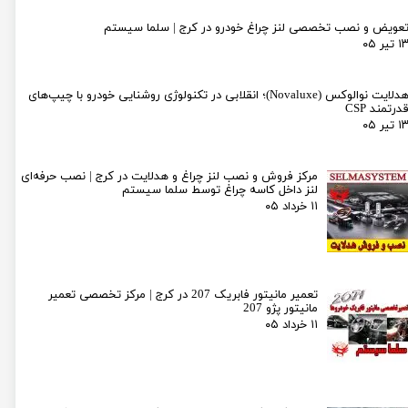
عویض و نصب تخصصی لنز چراغ خودرو در کرج | سلما سیستم
۱ تیر ۰۵
هدلایت نوالوکس (Novaluxe)؛ انقلابی در تکنولوژی روشنایی خودرو با چیپ‌های
درتمند CSP
۱ تیر ۰۵
مرکز فروش و نصب لنز چراغ و هدلایت در کرج | نصب حرفه‌ای
لنز داخل کاسه چراغ توسط سلما سیستم
۱۱ خرداد ۰۵
تعمیر مانیتور فابریک 207 در کرج | مرکز تخصصی تعمیر
مانیتور پژو 207
۱۱ خرداد ۰۵