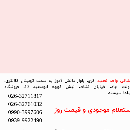
نشانی واحد نصب:
کرج، بلوار دانش آموز به سمت ترمینال کلانتری،
دولت آباد، خیابان نشاط، نبش کوچه ابوسعید 10، فروشگاه
لما سیستم​​​​​​​
026-32711817
026-32761032
ستعلام موجودی و قیمت روز
0990-3997606
0939-9922490