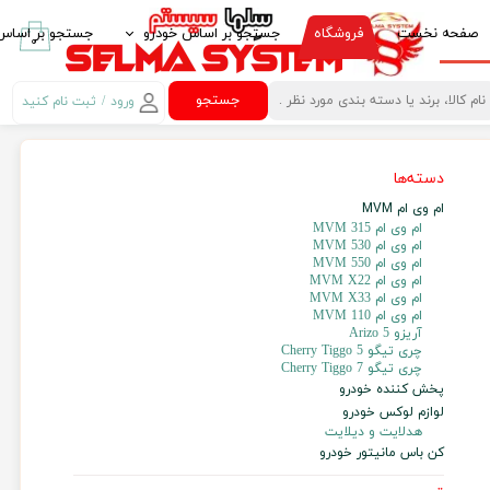
صفحه نخست
فروشگاه
جستجو بر اساس خودرو
جستجو بر اساس 
۰
ایرانخودرو IKCO
پخش کننده خود
جستجو
ورود
/
ثبت نام کنید
حساب کاربری من
سایپا SAIPA
قاب مانیتور خو
دسته‌ها
تغییر گذر واژه
پارس خودرو PARS KHODRO
امنیت خودرو
ام وی ام MVM
سفارشات
بهمن موتور BAHMAN MOTOR
لوازم لوکس خود
ام وی ام 315 MVM
ام وی ام 530 MVM
خروج از حساب
پژو PEUGEOT
غربیلک فرمان، 
ام وی ام 550 MVM
کاربری
ام وی ام MVM X22
مزدا MAZDA
آینه تاشو برقی Electric Folding Mirror
ام وی ام MVM X33
ام وی ام 110 MVM
آریزو 5 Arizo
کیا -kia
کروز کنترل Crouse Control
چری تیگو Cherry Tiggo 5
چری تیگو Cherry Tiggo 7
هیوندای HYUNDAI
کنترل فرمان مال
پخش کننده خودرو
لوازم لوکس خودرو
ام وی ام MVM
کنباس Can Bus مانیتور خودرو
هدلایت و دیلایت
کن باس مانیتور خودرو
تویوتا TOYOTA
گیرنده دیجیتال