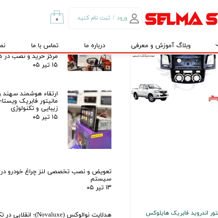
تور فابریک اندروید خودروی
نصب و تعمیرات در کرج و تهران
تویوتا هایلوکس برند ویستا VISTA
۱۵ تیر ۰۵
TS
ورود
/
ثبت نام کنید
۰
۱۶,۹ تومان
حساب کاربری من
رادار 
وبلاگ آموزش و معرفی
درباره ما
تماس با ما
نم
راهنمای جامع و معرفی
تغییر گذر واژه
مرکز خرید و نصب در کر
۱۵ تیر ۰۵
سفارشات
خروج از حساب
ارتقاء هوشمند سهند و
کاربری
مانیتور فابریک ویستا؛
زیبایی و تکنولوژی
۱۵ تیر ۰۵
تعویض و نصب تخصصی لنز چراغ خودرو در ک
سیستم
۱۳ تیر ۰۵
تور اندروید فابریک هایلوکس
هدلایت نوالوکس (Novaluxe)؛ انقل