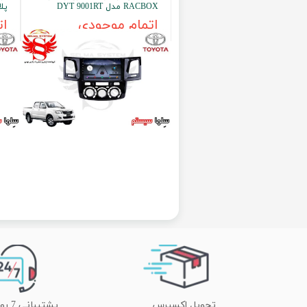
RACBOX مدل DYT 9001RT
پل
اتمام موجودی
ات
تحویل اکسپرس
پشتیبانی 7 روز هفته