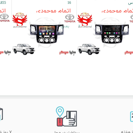
اس
16
L855
مام موجودی
اتمام موجودی
اتم
۱
۲
بعدی
۷ روز ضمانت تعویض
پرداخت در محل