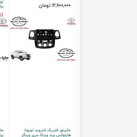
۱۲,۹۰۰,۰۰۰ تومان
حافظه 
تویوتا TOYOTA
گیرنده دیجیتال
ات
لیفان LIFAN
سنسور دنده عقب Sensor
رنو RENAULT
دوربین خودرو Car Camera
جک JAC
دوربین ثبت وقایع (CAM
نیسان NISSAN
پاور ویندوز Power Windows
جیلی GEELY
پاور سانروف Power Sunroof
سیتروئن CITROEN
باند و بلندگو و
بی ام و BMW
آمپلی فایر خودر
مرسدس بنز MERCEDES BENZ
طاقچه MDF و 3D عقب خودرو
مانیتور فابریک اندروید تویوتا
ما
هایلوکس برند وینکا سری وینگر