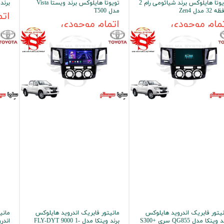
تویوتا هایلوکس برند شیائومی رام 2
تویوتا هایلوکس برند ویستا Vista
برند هلی
32 مدل Zen4
مدل T500
اتم
 خودرو
مام موجودی
اتمام موجودی
Car 
DASH )
 میدرنج
و
نیتور فابریک اندروید هایلوکس
مانیتور فابریک اندروید هایلوکس
برند وینکا مدل QG855 سری +S300
برند وینکا مدل FLY-DYT 9000 1-