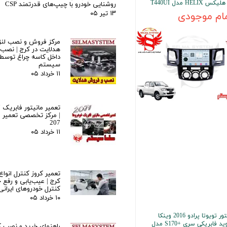
کس HELIX مدل T440UI
روشنایی خودرو با چیپ‌های قدرتمند CSP
۱۳ تیر ۰۵
ام موجودی
مرکز فروش و نصب لنز 
هدلایت در کرج | نصب ح
داخل کاسه چراغ توسط
سیستم
۱۱ خرداد ۰۵
| مرکز تخصصی تعمیر ما
207
۱۱ خرداد ۰۵
تعمیر کروز کنترل انواع
کرج | عیب‌یابی و رفع خ
کنترل خودروهای ایرانی
۱۰ خرداد ۰۵
مانیتور تویوتا پرادو 2016 وینکا
اندروید فابریکی سری +S170 مدل
راهنمای خرید و نصب ک