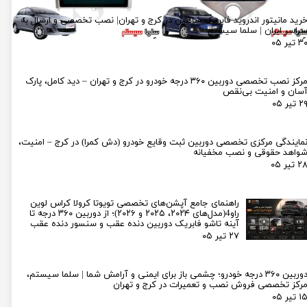
رید مانیتور اندروید فابریک شاهین در کرج و تهران| نصب تخصصی و ارسال به
راسر ایران | سلما سیستم
۳ تیر ۰۵
مرکز نصب تخصصی دوربین ۳۶۰ درجه خودرو در کرج و تهران – دید کامل، پارک
سان و امنیت بی‌نقص
۲ تیر ۰۵
مایندگی مرکزی تخصصی دوربین ثبت وقایع خودرو (دش کمرا) در کرج – امنیت،
واهد حقوقی و نصب مخفیانه
۲ تیر ۰۵
راهنمای جامع آپشن‌های تخصصی تویوتا کرولا کراس لوین
راو4(مدل‌های ۲۰۲۴، ۲۰۲۵ و ۲۰۲۶)؛ از دوربین ۳۶۰ درجه تا
آینه تاشو فابریک دوربین دنده عقب و سنسور دنده عقب
۲۷ تیر ۰۵
دوربین ۳۶۰ درجه خودرو؛ چشمی باز برای ایمنی و آرامش شما | سلما سیستم،
رکز تخصصی فروش نصب و تعمیرات در کرج و تهران
۱ تیر ۰۵