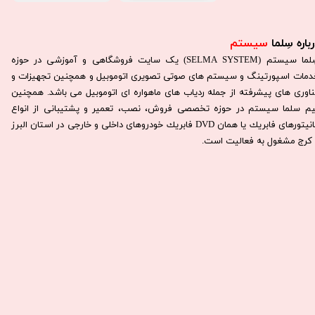
باره سِلما
سیستم​​​​​​​
سِلما سيستم (SELMA SYSTEM) یک سایت فروشگاهی و آموزشی در حوزه
دمات اسپورتینگ و سیستم های صوتی تصویری اتوموبیل و همچنین تجهیزات و
ناوری های پیشرفته از جمله ردیاب های ماهواره ای اتوموبیل می باشد. همچنين
يم سلما سيستم در حوزه تخصصی فروش، نصب، تعمير و پشتيبانی از انواع
مانيتورهای فابريك يا همان DVD فابريك خودروهای داخلی و خارجی در استان البرز
كرج مشغول به فعاليت است.​​​​​​​