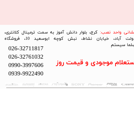
نشانی واحد نصب:
کرج، بلوار دانش آموز به سمت ترمینال کلانتری،
دولت آباد، خیابان نشاط، نبش کوچه ابوسعید 10، فروشگاه
لما سیستم​​​​​​​
026-32711817
026-32761032
ستعلام موجودی و قیمت روز
0990-3997606
0939-9922490
تمام حقوق این سایت متعلق به فروشگاه سلما سیستم می‌باشد.