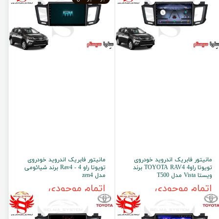
مانیتور فابریک اندروید خودروی
مانیتور فابریک اندروید خودروی
تویوتا راو4 TOYOTA RAV4 برند
تویوتا راو 4 - Rav4 برند شیائومی
ویستا Vista مدل T500
مدل zen4
اتمام موجودی
اتمام موجودی