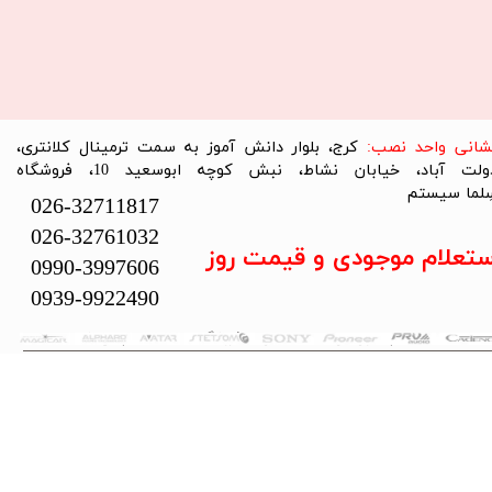
نشانی واحد نصب:
کرج، بلوار دانش آموز به سمت ترمینال کلانتری،
دولت آباد، خیابان نشاط، نبش کوچه ابوسعید 10، فروشگاه
لما سیستم​​​​​​​
026-32711817
026-32761032
ستعلام موجودی و قیمت روز
0990-3997606
0939-9922490
تمام حقوق این سایت متعلق به فروشگاه سلما سیستم می‌باشد.