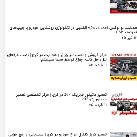
هدلایت نوالوکس (Novaluxe)؛ انقلابی در تکنولوژی روشنایی خودرو با چیپ‌های
درتمند CSP
۱ تیر ۰۵
مرکز فروش و نصب لنز چراغ و هدلایت در کرج | نصب حرفه‌ای
لنز داخل کاسه چراغ توسط سلما سیستم
۱۱ خرداد ۰۵
تعمیر مانیتور فابریک 207 در کرج | مرکز تخصصی تعمیر
مانیتور پژو 207
۱۱ خرداد ۰۵
تعمیر کروز کنترل انواع خودرو در کرج | عیب‌یابی و رفع خرابی