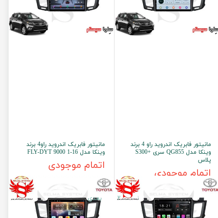
مانیتور فابریک اندروید راو 4 برند
مانیتور فابریک اندروید راو4 برند
وینکا مدل QG855 سری +S300
وینکا مدل FLY-DYT 9000 1-16
پلاس
اتمام موجودی
اتمام موجودی
۱
۲
بعدی