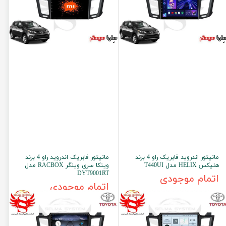
مانیتور اندروید فابریک راو 4 برند
مانیتور فابریک اندروید راو 4 برند
هلیکس HELIX مدل T440UI
وینکا سری وینگر RACBOX مدل
DYT9001RT
اتمام موجودی
اتمام موجودی