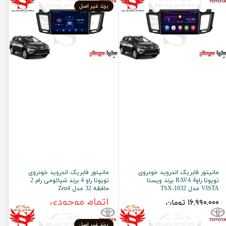
برند غیر اصل
مانیتور فابریک اندروید خودروی
مانیتور فابریک اندروید خودروی
تویوتا راو4 RAV4 برند ویستا
تویوتا راو 4 برند شیائومی رام 2
VISTA مدل TSX-1032
حافظه 32 مدل Zen4
۱۶,۹۹۰,۰۰۰ تومان
اتمام موجودی
برند غیر اصل