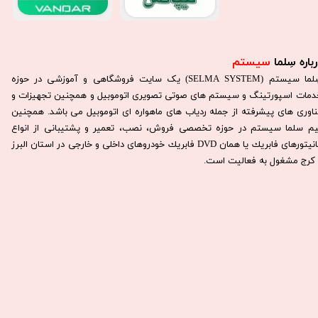
باره سِلما
سیستم​​​​​​​
سِلما سيستم (SELMA SYSTEM) یک سایت فروشگاهی و آموزشی در حوزه
دمات اسپورتینگ و سیستم های صوتی تصویری اتوموبیل و همچنین تجهیزات و
ناوری های پیشرفته از جمله ردیاب های ماهواره ای اتوموبیل می باشد. همچنين
يم سلما سيستم در حوزه تخصصی فروش، نصب، تعمير و پشتيبانی از انواع
مانيتورهای فابريك يا همان DVD فابريك خودروهای داخلی و خارجی در استان البرز
كرج مشغول به فعاليت است.​​​​​​​