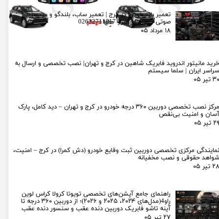
تعمیر باند خودرو در کرج | تعمیر ساب، بلندگو و سیستم
صوتی خودرو در البرز 02632711817
۱۸ مرداد ۰۵
رید مانیتور اندروید فابریک شاهین در کرج و تهران| نصب تخصصی و ارسال به
راسر ایران | سلما سیستم
۳ تیر ۰۵
مرکز نصب تخصصی دوربین ۳۶۰ درجه خودرو در کرج و تهران – دید کامل، پارک
سان و امنیت بی‌نقص
۲ تیر ۰۵
مایندگی مرکزی تخصصی دوربین ثبت وقایع خودرو (دش کمرا) در کرج – امنیت،
واهد حقوقی و نصب مخفیانه
۲ تیر ۰۵
راهنمای جامع آپشن‌های تخصصی تویوتا کرولا کراس لوین
راو4(مدل‌های ۲۰۲۴، ۲۰۲۵ و ۲۰۲۶)؛ از دوربین ۳۶۰ درجه تا
آینه تاشو فابریک دوربین دنده عقب و سنسور دنده عقب
۲۷ تیر ۰۵