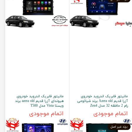
مانیتور فابریک اندروید خودروی
مانیتور فابریک اندروید خودروی
آزرا قدیم Azera old برند شیائومی
هیوندای آزرا قدیم azera old برند
رام 2 حافظه 32 مدل Zen4
ویستا Vista مدل T500
اتمام موجودی
اتمام موجودی
برند غیر اصل