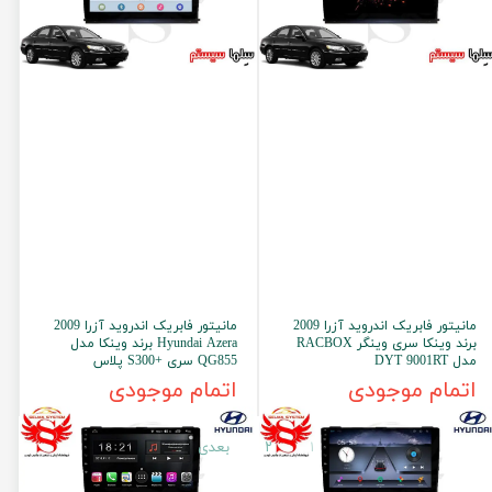
مانیتور فابریک اندروید آزرا 2009
مانیتور فابریک اندروید آزرا 2009
برند وینکا سری وینگر RACBOX
Hyundai Azera برند وینکا مدل
مدل DYT 9001RT
QG855 سری +S300 پلاس
اتمام موجودی
اتمام موجودی
۱
۲
بعدی