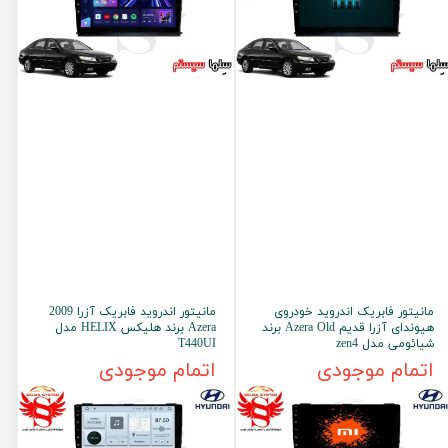
مانیتور فابریک اندروید خودروی
مانیتور اندروید فابریک آزرا 2009
هیوندای آزرا قدیم Azera Old برند
Azera برند هلیکس HELIX مدل
شیائومی مدل zen4
T440UI
اتمام موجودی
اتمام موجودی