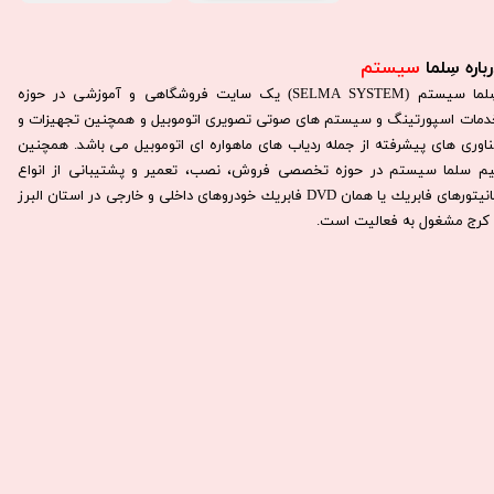
باره سِلما
سیستم​​​​​​​
سِلما سيستم (SELMA SYSTEM) یک سایت فروشگاهی و آموزشی در حوزه
دمات اسپورتینگ و سیستم های صوتی تصویری اتوموبیل و همچنین تجهیزات و
ناوری های پیشرفته از جمله ردیاب های ماهواره ای اتوموبیل می باشد. همچنين
يم سلما سيستم در حوزه تخصصی فروش، نصب، تعمير و پشتيبانی از انواع
مانيتورهای فابريك يا همان DVD فابريك خودروهای داخلی و خارجی در استان البرز
كرج مشغول به فعاليت است.​​​​​​​