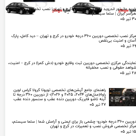
رید مانیتور اندروید فابریک شاهین در کرج و تهران| نصب تخصصی و ارسال به
راسر ایران | سلما سیستم
۳ تیر ۰۵
مرکز نصب تخصصی دوربین ۳۶۰ درجه خودرو در کرج و تهران – دید کامل، پارک
سان و امنیت بی‌نقص
۲ تیر ۰۵
مایندگی مرکزی تخصصی دوربین ثبت وقایع خودرو (دش کمرا) در کرج – امنیت،
واهد حقوقی و نصب مخفیانه
۲ تیر ۰۵
راهنمای جامع آپشن‌های تخصصی تویوتا کرولا کراس لوین
راو4(مدل‌های ۲۰۲۴، ۲۰۲۵ و ۲۰۲۶)؛ از دوربین ۳۶۰ درجه تا
آینه تاشو فابریک دوربین دنده عقب و سنسور دنده عقب
۲۷ تیر ۰۵
دوربین ۳۶۰ درجه خودرو؛ چشمی باز برای ایمنی و آرامش شما | سلما سیستم،
رکز تخصصی فروش نصب و تعمیرات در کرج و تهران
۱ تیر ۰۵