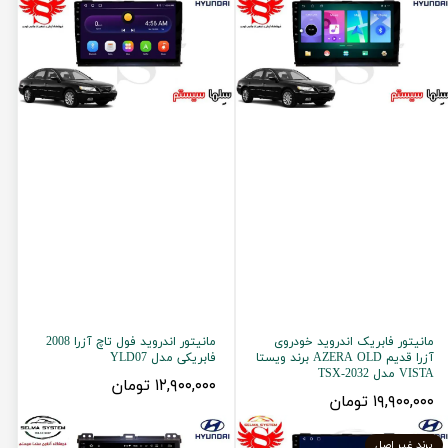
مانیتور فابریک اندروید خودروی
مانیتور اندروید فول تاچ آزرا 2008
آزرا قدیم AZERA OLD برند ویستا
فابریکی مدل YLD07
VISTA مدل TSX-2032
۱۲,۹۰۰,۰۰۰ تومان
۱۹,۹۰۰,۰۰۰ تومان
برند غیر اصل