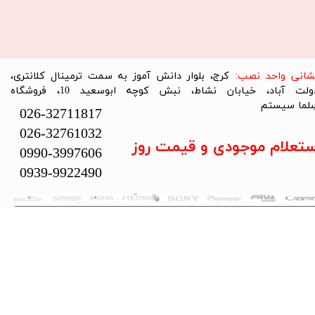
نشانی واحد نصب:
کرج، بلوار دانش آموز به سمت ترمینال کلانتری،
دولت آباد، خیابان نشاط، نبش کوچه ابوسعید 10، فروشگاه
لما سیستم​​​​​​​
026-32711817
026-32761032
ستعلام موجودی و قیمت روز
0990-3997606
0939-9922490
تمام حقوق این سایت متعلق به فروشگاه سلما سیستم می‌باشد.