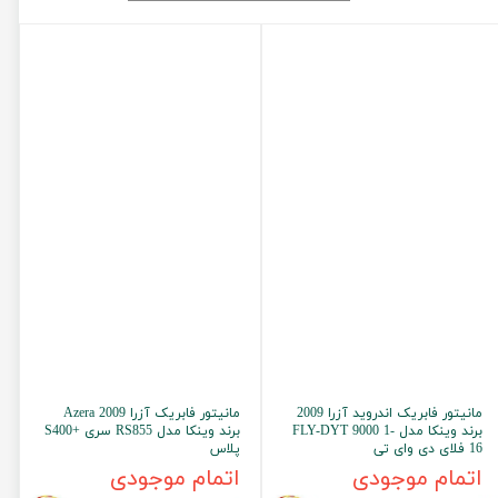
لیفان LIFAN
سنسور دنده عقب Sensor
رنو RENAULT
دوربین خودرو Car Camera
جک JAC
دوربین ثبت وقایع (CAM
نیسان NISSAN
پاور ویندوز Power Windows
جیلی GEELY
پاور سانروف Power Sunroof
سیتروئن CITROEN
باند و بلندگو و 
بی ام و BMW
آمپلی فایر خودر
مرسدس بنز MERCEDES BENZ
طاقچه MDF و 3D عقب خودرو
مانیتور فابریک اندروید آزرا 2009
مانیتور فابریک آزرا 2009 Azera
برند وینکا مدل FLY-DYT 9000 1-
برند وینکا مدل RS855 سری +S400
16 فلای دی وای تی
پلاس
اتمام موجودی
اتمام موجودی