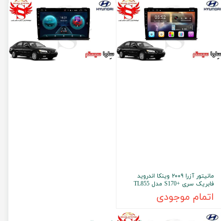
مانیتور آزرا ۲۰۰۹ وینکا اندروید
فابریک سری +S170 مدل TL855
اتمام موجودی