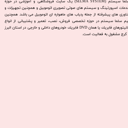
سِلما سيستم (SELMA SYSTEM) یک سایت فروشگاهی و آموزشی در حوزه
دمات اسپورتینگ و سیستم های صوتی تصویری اتوموبیل و همچنین تجهیزات و
ناوری های پیشرفته از جمله ردیاب های ماهواره ای اتوموبیل می باشد. همچنين
يم سلما سيستم در حوزه تخصصی فروش، نصب، تعمير و پشتيبانی از انواع
مانيتورهای فابريك يا همان DVD فابريك خودروهای داخلی و خارجی در استان البرز
كرج مشغول به فعاليت است.​​​​​​​