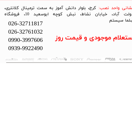
نشانی واحد نصب:
کرج، بلوار دانش آموز به سمت ترمینال کلانتری،
دولت آباد، خیابان نشاط، نبش کوچه ابوسعید 10، فروشگاه
لما سیستم​​​​​​​
026-32711817
026-32761032
ستعلام موجودی و قیمت روز
0990-3997606
0939-9922490
تمام حقوق این سایت متعلق به فروشگاه سلما سیستم می‌باشد.