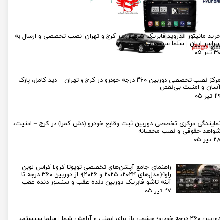
قبلی
۱
۲
رید مانیتور اندروید فابریک شاهین در کرج و تهران| نصب تخصصی و ارسال به
راسر ایران | سلما سیستم
۳ تیر ۰۵
مرکز نصب تخصصی دوربین ۳۶۰ درجه خودرو در کرج و تهران – دید کامل، پارک
سان و امنیت بی‌نقص
۲ تیر ۰۵
مایندگی مرکزی تخصصی دوربین ثبت وقایع خودرو (دش کمرا) در کرج – امنیت،
واهد حقوقی و نصب مخفیانه
۲ تیر ۰۵
راهنمای جامع آپشن‌های تخصصی تویوتا کرولا کراس لوین
راو4(مدل‌های ۲۰۲۴، ۲۰۲۵ و ۲۰۲۶)؛ از دوربین ۳۶۰ درجه تا
آینه تاشو فابریک دوربین دنده عقب و سنسور دنده عقب
۲۷ تیر ۰۵
دوربین ۳۶۰ درجه خودرو؛ چشمی باز برای ایمنی و آرامش شما | سلما سیستم،