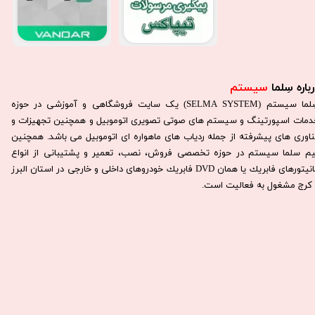
باره سِلما
سیستم​​​​​​​
سِلما سيستم (SELMA SYSTEM) یک سایت فروشگاهی و آموزشی در حوزه
دمات اسپورتینگ و سیستم های صوتی تصویری اتوموبیل و همچنین تجهیزات و
ناوری های پیشرفته از جمله ردیاب های ماهواره ای اتوموبیل می باشد. همچنين
يم سلما سيستم در حوزه تخصصی فروش، نصب، تعمير و پشتيبانی از انواع
مانيتورهای فابريك يا همان DVD فابريك خودروهای داخلی و خارجی در استان البرز
كرج مشغول به فعاليت است.​​​​​​​