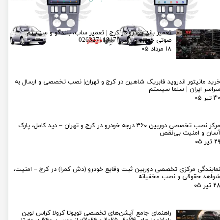
تعمیر باند خودرو در کرج | تعمیر ساب، بلندگو و سیستم
صوتی خودرو در البرز 02632711817
۱۸ مرداد ۰۵
رید مانیتور اندروید فابریک شاهین در کرج و تهران| نصب تخصصی و ارسال به
راسر ایران | سلما سیستم
۳ تیر ۰۵
مرکز نصب تخصصی دوربین ۳۶۰ درجه خودرو در کرج و تهران – دید کامل، پارک
سان و امنیت بی‌نقص
۲ تیر ۰۵
مایندگی مرکزی تخصصی دوربین ثبت وقایع خودرو (دش کمرا) در کرج – امنیت،
واهد حقوقی و نصب مخفیانه
۲ تیر ۰۵
راهنمای جامع آپشن‌های تخصصی تویوتا کرولا کراس لوین