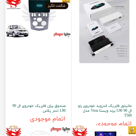
شگفت انگیز
مانیتور فابریک اندروید خودروی رنو
صندوق پران فابریک خودروی ال 90
ال 90 L90 برند ویستا Vista مدل
L90 تندر پلاس
T500
اتمام موجودی
اتمام موجودی