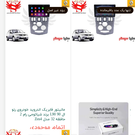
تنها یک عدد باقیمانده
برند غیر اصل
مانیتور برند دایموند کلاسیک مدل
مانیتور فابریک اندروید خودروی رنو
Diamond Classic C1
ال 90 L90 برند شیائومی رام 2
حافظه 32 مدل Zen4
اتمام موجودی
اتمام موجودی