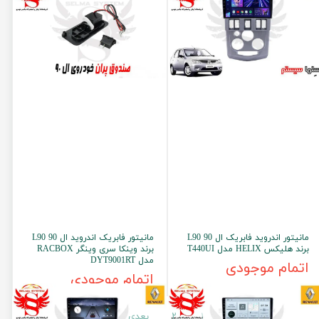
مانیتور اندروید فابریک ال 90 L90
مانیتور فابریک اندروید ال 90 L90
برند هلیکس HELIX مدل T440UI
برند وینکا سری وینگر RACBOX
مدل DYT9001RT
اتمام موجودی
اتمام موجودی
۱
۲
بعدی