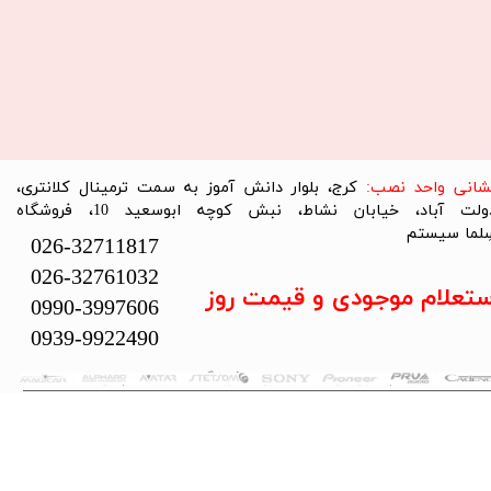
نشانی واحد نصب:
کرج، بلوار دانش آموز به سمت ترمینال کلانتری،
دولت آباد، خیابان نشاط، نبش کوچه ابوسعید 10، فروشگاه
لما سیستم​​​​​​​
026-32711817
026-32761032
ستعلام موجودی و قیمت روز
0990-3997606
0939-9922490
تمام حقوق این سایت متعلق به فروشگاه سلما سیستم می‌باشد.