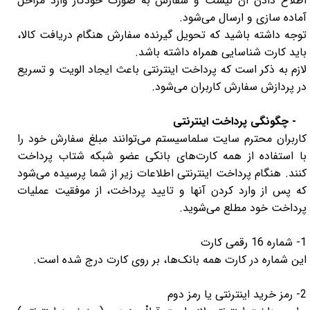
اطلاع دادن آن نیست و سفارش به صورت خودکار وارد مراحل
لیفان LIFAN
سنسور دنده عقب Sensor
آماده سازی و ارسال می‏‌شود.
توجه داشته باشید که تحویل گیرنده سفارش هنگام دریافت کالا،
رنو RENAULT
دوربین خودرو Car Camera
باید کارت شناسایی همراه داشته باشد.
جک JAC
دوربین ثبت وقایع (CAM
لازم به ذکر است که پرداخت اینترنتی باعث ایجاد الویت و تسریع
در پردازش سفارش کاربران می‌شود.
نیسان NISSAN
پاور ویندوز Power Windows
جیلی GEELY
پاور سانروف Power Sunroof
- چگونگی پرداخت اینترنتی
کاربران محترم سایت سلماسیستم می‌توانند مبلغ سفارش خود را
سیتروئن CITROEN
باند و بلندگو و 
با استفاده از همه کارت‌های بانکی عضو شبکه شتاب پرداخت
بی ام و BMW
آمپلی فایر خودر
کنند. هنگام پرداخت اینترنتی اطلاعات زیر از شما پرسیده می‌شود
که پس از وارد کردن آنها و تایید پرداخت، از موفقیت عملیات
مرسدس بنز MERCEDES BENZ
طاقچه MDF و 3D عقب خودرو
پرداخت خود مطلع می‌شوید.
1- شماره 16 رقمی کارت
این شماره در کارت همه بانک‏‌ها، بر روی کارت درج شده است.
2- رمز خرید اینترنتی یا رمز دوم