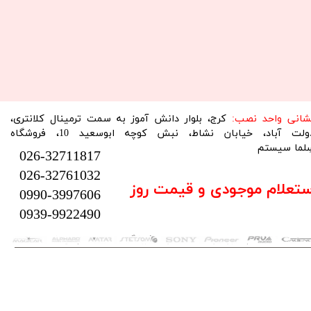
نشانی واحد نصب:
کرج، بلوار دانش آموز به سمت ترمینال کلانتری،
دولت آباد، خیابان نشاط، نبش کوچه ابوسعید 10، فروشگاه
لما سیستم​​​​​​​
026-32711817
026-32761032
ستعلام موجودی و قیمت روز
0990-3997606
0939-9922490
تمام حقوق این سایت متعلق به فروشگاه سلما سیستم می‌باشد.