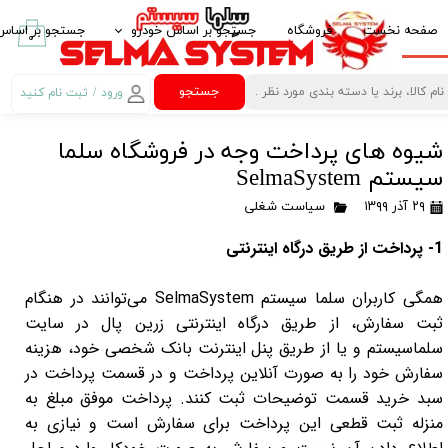
صفحه نخست
فروشگاه
جستجو بر اساس خودرو
جستجو بر اساس 
۰
ایرانخودرو IKCO
پخش کننده خود
جستجو
ورود
/
ثبت نام کنید
حساب کاربری من
سایپا SAIPA
قاب مانیتور خو
شیوه های پرداخت وجه در فروشگاه سلما
تغییر گذر واژه
پارس خودرو PARS KHODRO
امنیت خودرو
سیستم SelmaSystem
سفارشات
بهمن موتور BAHMAN MOTOR
لوازم لوکس خود
۲۹ آذر ۱۳۹۹
سیاست شغلی
خروج از حساب
پژو PEUGEOT
غربیلک فرمان، 
1- پرداخت از طریق درگاه اینترنتی
کاربری
مزدا MAZDA
آینه تاشو برقی Electric Folding Mirror
همگی کاربران سلما سیستم SelmaSystem می‌توانند در هنگام
کیا -kia
کروز کنترل Crouse Control
ثبت سفارش، از طریق درگاه اینترنتی زرین پال در سایت
سلماسیستم و یا از طریق پنل اینترنت بانک شخصی خود، هزینه
هیوندای HYUNDAI
کنترل فرمان مال
سفارش خود را به صورت آنلاین پرداخت و در قسمت پرداخت در
ام وی ام MVM
کنباس Can Bus مانیتور خودرو
سبد خرید قسمت توضیحات ثبت کنند. پرداخت موفق مبلغ به
منزله ثبت قطعی این پرداخت برای سفارش است و نیازی به
تویوتا TOYOTA
گیرنده دیجیتال