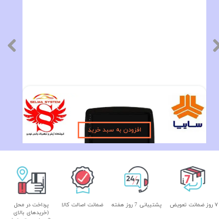
مانیتور فابریک ساینا و کوئیک اندروید فولتاچ مدل MTK
۱۰,۵۹۰,۰۰۰ تومان
افزودن به سبد خرید
۷ روز ضمانت تعویض
پشتیبانی 7 روز هفته
ضمانت اصالت کالا
پرداخت در محل
(خریدهای بالای