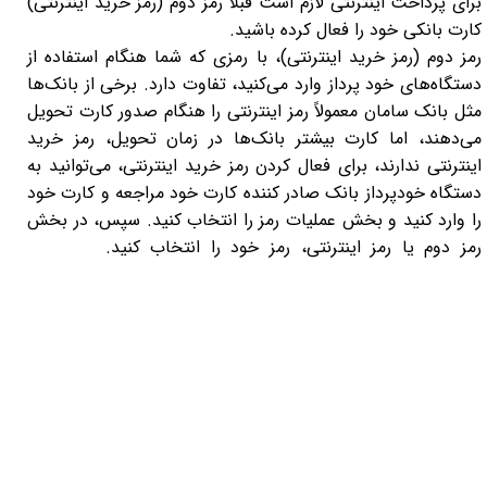
برای پرداخت اینترنتی لازم است قبلاْ رمز دوم (رمز خرید اینترنتی)
کارت بانکی خود را فعال کرده باشید.
رمز دوم (رمز خرید اینترنتی)، با رمزی که شما هنگام استفاده از
دستگاه‌‏های خود پرداز وارد می‌کنید، تفاوت دارد. برخی از بانک‌ها
مثل بانک سامان معمولاً رمز اینترنتی را هنگام صدور کارت تحویل
می‌دهند، اما کارت بیشتر بانک‏‌ها در زمان تحویل، رمز خرید
اینترنتی ندارند، برای فعال کردن رمز خرید اینترنتی، می‏‌توانید به
دستگاه خودپرداز بانک صادر کننده کارت خود مراجعه و کارت خود
را وارد کنید و بخش عملیات رمز را انتخاب کنید. سپس، در بخش
رمز دوم یا رمز اینترنتی، رمز خود را انتخاب کنید.
برای نصب
طراحی و دیزاین سیستم صوتی تصویری خودروی خودتون مثل
مانیتور فابریک تصویری وینکا برای مزدا سه و برندهای معتبر
مزدا3 قدیمی و جدید به صورت حرفه ای با تجهیزات صوتی
تصویری پیشرفته mazda 3 new و قدرتمند از فروشگاه سلما
سیستم SelmaSystem دیدن بفرمائید یا اگر به دنبال یک سیستم
صوتی باحال و خفن هستید، حتما با همکاران تیم سلماسیستم
تماس بگیرید و قیمت سیستم صوتی تصوییر مزدا 3 mazda 3 و
دیگر خودروها مانیتور سقفی مزدا 3 و مانیتور فابریک خودرو مزدا