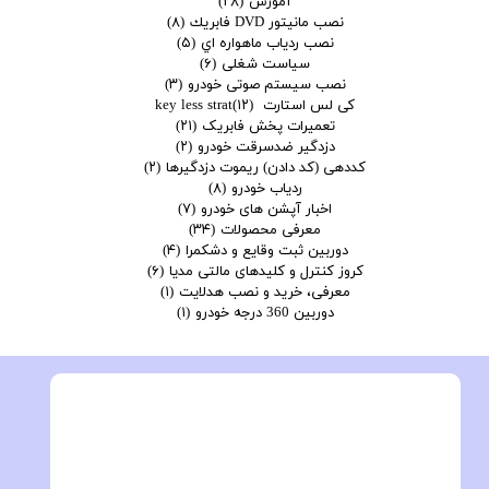
آموزش
(۲۸)
نصب مانيتور DVD فابريك
(۸)
نصب ردياب ماهواره اي
(۵)
سیاست شغلی
(۶)
نصب سیستم صوتی خودرو
(۳)
کی لس استارت key less strat
(۱۲)
تعمیرات پخش فابریک
(۲۱)
دزدگیر ضدسرقت خودرو
(۲)
کددهی (کد دادن) ریموت دزدگیرها
(۲)
ردیاب خودرو
(۸)
اخبار آپشن های خودرو
(۷)
معرفی محصولات
(۳۴)
دوربین ثبت وقایع و دشکمرا
(۴)
کروز کنترل و کلیدهای مالتی مدیا
(۶)
معرفی، خرید و نصب هدلایت
(۱)
دوربین 360 درجه خودرو
(۱)
فروش