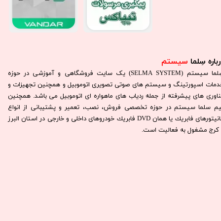
باره سِلما
سیستم​​​​​​​
سِلما سيستم (SELMA SYSTEM) یک سایت فروشگاهی و آموزشی در حوزه
دمات اسپورتینگ و سیستم های صوتی تصویری اتوموبیل و همچنین تجهیزات و
ناوری های پیشرفته از جمله ردیاب های ماهواره ای اتوموبیل می باشد. همچنين
يم سلما سيستم در حوزه تخصصی فروش، نصب، تعمير و پشتيبانی از انواع
مانيتورهای فابريك يا همان DVD فابريك خودروهای داخلی و خارجی در استان البرز
كرج مشغول به فعاليت است.​​​​​​​