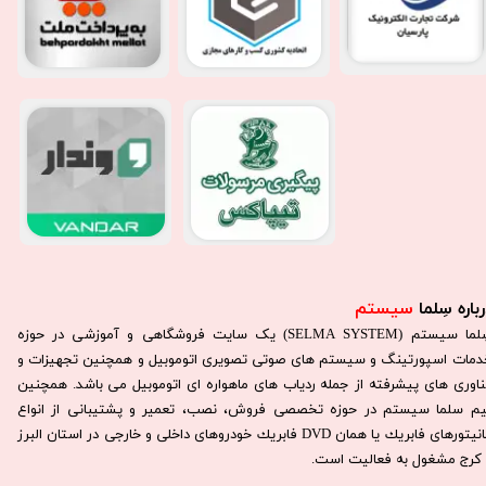
باره سِلما
سیستم​​​​​​​
سِلما سيستم (SELMA SYSTEM) یک سایت فروشگاهی و آموزشی در حوزه
دمات اسپورتینگ و سیستم های صوتی تصویری اتوموبیل و همچنین تجهیزات و
ناوری های پیشرفته از جمله ردیاب های ماهواره ای اتوموبیل می باشد. همچنين
يم سلما سيستم در حوزه تخصصی فروش، نصب، تعمير و پشتيبانی از انواع
مانيتورهای فابريك يا همان DVD فابريك خودروهای داخلی و خارجی در استان البرز
كرج مشغول به فعاليت است.​​​​​​​