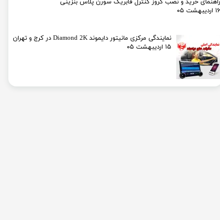
اهنمای خرید و نصب کروز کنترل فابریک سورن پلاس بنزینی
۱ اردیبهشت ۰۵
نمایندگی مرکزی مانیتور دایموند Diamond 2K در کرج و تهران
۱۵ اردیبهشت ۰۵