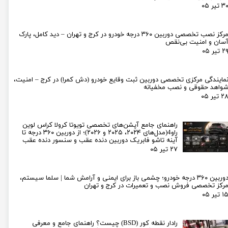
۳ تیر ۰۵
لیفان LIFAN
سنسور دنده عقب Sensor
رنو RENAULT
دوربین خودرو Car Camera
مرکز نصب تخصصی دوربین ۳۶۰ درجه خودرو در کرج و تهران – دید کامل، پارک
سان و امنیت بی‌نقص
جک JAC
دوربین ثبت وقایع (CAM
۲ تیر ۰۵
نیسان NISSAN
پاور ویندوز Power Windows
مایندگی مرکزی تخصصی دوربین ثبت وقایع خودرو (دش کمرا) در کرج – امنیت،
جیلی GEELY
پاور سانروف Power Sunroof
واهد حقوقی و نصب مخفیانه
۲ تیر ۰۵
سیتروئن CITROEN
باند و بلندگو و 
بی ام و BMW
آمپلی فایر خودر
راهنمای جامع آپشن‌های تخصصی تویوتا کرولا کراس لوین
راو4(مدل‌های ۲۰۲۴، ۲۰۲۵ و ۲۰۲۶)؛ از دوربین ۳۶۰ درجه تا
آینه تاشو فابریک دوربین دنده عقب و سنسور دنده عقب
مرسدس بنز MERCEDES BENZ
طاقچه MDF و 3D عقب خودرو
۲۷ تیر ۰۵
دوربین ۳۶۰ درجه خودرو؛ چشمی باز برای ایمنی و آرامش شما | سلما سیستم،
رکز تخصصی فروش نصب و تعمیرات در کرج و تهران
۱ تیر ۰۵
رادار نقطه کور (BSD) چیست؟ راهنمای جامع و معرفی