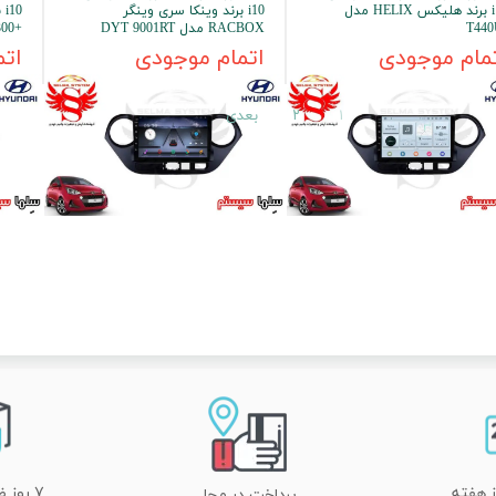
i10 برند هلیکس HELIX مدل
i10 برند وینکا سری وینگر
T440
RACBOX مدل DYT 9001RT
+S300 پلاس
مام موجودی
اتمام موجودی
اتم
۱
۲
بعدی
۷ روز ضمانت تعویض
پرداخت در محل