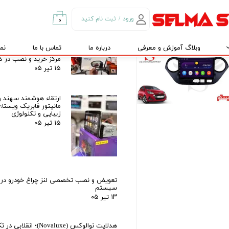
تور فابریک اندروید خودروی
نصب و تعمیرات در کرج و تهران
هیوندای i10 برند ویستا VISTA
۱۵ تیر ۰۵
FX
ورود
/
ثبت نام کنید
۰
۱۴,۸۹ تومان
حساب کاربری من
رادار 
وبلاگ آموزش و معرفی
درباره ما
تماس با ما
نم
راهنمای جامع و معرفی
تغییر گذر واژه
مرکز خرید و نصب در کر
۱۵ تیر ۰۵
سفارشات
خروج از حساب
ارتقاء هوشمند سهند و
کاربری
مانیتور فابریک ویستا؛
زیبایی و تکنولوژی
۱۵ تیر ۰۵
تعویض و نصب تخصصی لنز چراغ خودرو در ک
سیستم
۱۳ تیر ۰۵
هدلایت نوالوکس (Novaluxe)؛ انقل