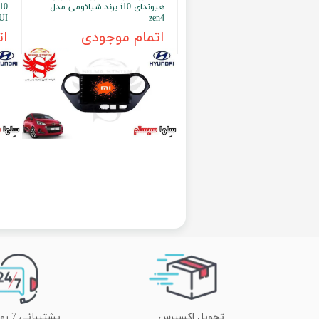
هیوندای i10 برند شیائومی مدل
UI
zen4
اتمام موجودی
ات
تحویل اکسپرس
پشتیبانی 7 روز هفته