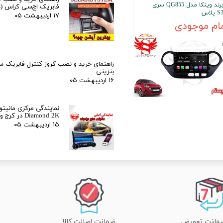
i10 برند وینکا مدل QG855 سری
فابریک اچ‌سی کراس (H30 Cross)
۱۷ اردیبهشت ۰۵
ام موجودی
راهنمای خرید و نصب کروز کنترل فابریک 
بنزینی
۱۶ اردیبهشت ۰۵
نمایندگی مرکزی مانیتور
Diamond 2K در کرج و تهران
۱۵ اردیبهشت ۰۵
ضمانت اصالت کالا