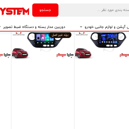
یتور فابریک اندروید خودروی
مانیتور فابریک خودروی هیوندای
مانی
هیوندای i10 برند ویستا VISTA
i10 مدل اندروید سری 116 رام 1
جستجو
TCX-20
حافظه 16
مدل -1032
۱۹,۳۹۰, تومان
۱۱,۹۰۰,۰۰۰ تومان
۰,۰۰۰
آپشن و لوازم جانبی خودرو
دوربین مدار بسته و دستگاه ضبط تصویر
برند غیر اصل
درو
دوربین مدار بسته
درو
دوربین مدار بسته بر اساس تکنولوژی
درو
ایربگ و رابط چرخشی
El
تی مدیا