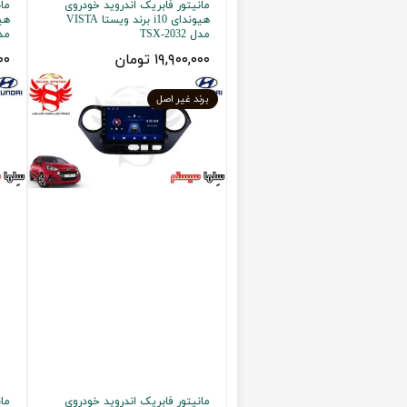
مانیتور فابریک اندروید خودروی
مان
هیوندای i10 برند ویستا VISTA
تویوتا TOYOTA
گیرنده دیجیتال
مدل TSX-2032
مدل 32
۱۹,۹۰۰,۰۰۰ تومان
۰۰۰
لیفان LIFAN
سنسور دنده عقب Sensor
رنو RENAULT
دوربین خودرو Car Camera
برند غیر اصل
جک JAC
دوربین ثبت وقایع (CAM
نیسان NISSAN
پاور ویندوز Power Windows
جیلی GEELY
پاور سانروف Power Sunroof
سیتروئن CITROEN
باند و بلندگو و
بی ام و BMW
آمپلی فایر خودر
مرسدس بنز MERCEDES BENZ
طاقچه MDF و 3D عقب خودرو
مانیتور فابریک اندروید خودروی
مان