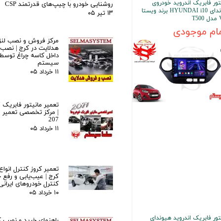
تور فابریک اندروید خودروی
روشنایی خودرو با چیپ‌های قدرتمند CSP
هیوندای HYUNDAI i10 برند ویستا
۱۳ تیر ۰۵
T5
ام موجودی
مرکز فروش و نصب لنز 
هدلایت در کرج | نصب ح
داخل کاسه چراغ توسط
سیستم
۱۱ خرداد ۰۵
| مرکز تخصصی تعمیر ما
207
۱۱ خرداد ۰۵
تعمیر کروز کنترل انواع
کرج | عیب‌یابی و رفع خ
کنترل خودروهای ایرانی
۱۰ خرداد ۰۵
تور فابریک اندروید هیوندای
راهنمای خرید و نصب ک