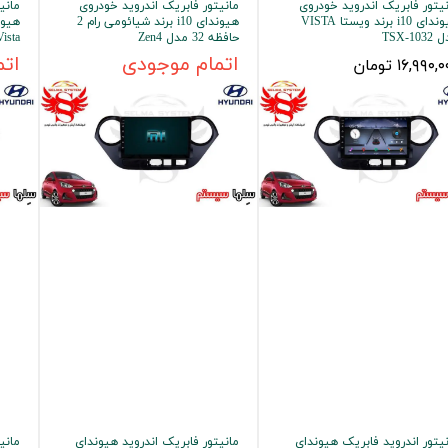
یتور فابریک اندروید خودروی
مانیتور فابریک اندروید خودروی
مانی
هیوندای i10 برند ویستا VISTA
هیوندای i10 برند شیائومی رام 2
 خودرو
TSX-10
حافظه 32 مدل Zen4
Vista مدل 00
۱۶,۹۹۰, تومان
اتمام موجودی
اتم
Car 
DASH )
 میدرنج
و
یتور اندروید فابریک هیوندای
مانیتور فابریک اندروید هیوندای
مانی