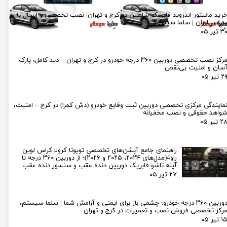
رید مانیتور اندروید فابریک شاهین در کرج و تهران| نصب تخصصی و ارسال به
راسر ایران | سلما سیستم
۳ تیر ۰۵
مرکز نصب تخصصی دوربین ۳۶۰ درجه خودرو در کرج و تهران – دید کامل، پارک
سان و امنیت بی‌نقص
۲ تیر ۰۵
مایندگی مرکزی تخصصی دوربین ثبت وقایع خودرو (دش کمرا) در کرج – امنیت،
واهد حقوقی و نصب مخفیانه
۲ تیر ۰۵
راهنمای جامع آپشن‌های تخصصی تویوتا کرولا کراس لوین
راو4(مدل‌های ۲۰۲۴، ۲۰۲۵ و ۲۰۲۶)؛ از دوربین ۳۶۰ درجه تا
آینه تاشو فابریک دوربین دنده عقب و سنسور دنده عقب
۲۷ تیر ۰۵
دوربین ۳۶۰ درجه خودرو؛ چشمی باز برای ایمنی و آرامش شما | سلما سیستم،
رکز تخصصی فروش نصب و تعمیرات در کرج و تهران
۱ تیر ۰۵