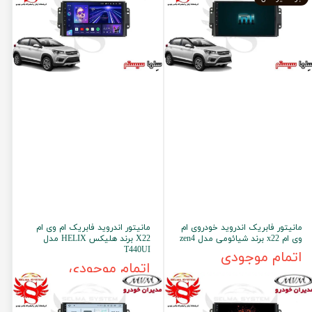
مانیتور فابریک اندروید خودروی ام
مانیتور اندروید فابریک ام وی ام
وی ام x22 برند شیائومی مدل zen4
X22 برند هلیکس HELIX مدل
T440UI
اتمام موجودی
اتمام موجودی