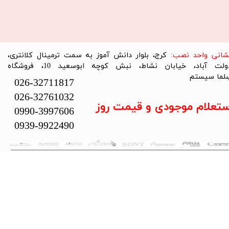
نشانی واحد نصب:
کرج، بلوار دانش آموز به سمت ترمینال کلانتری،
دولت آباد، خیابان نشاط، نبش کوچه ابوسعید 10، فروشگاه
لما سیستم​​​​​​​
026-32711817
026-32761032
ستعلام موجودی و قیمت روز
0990-3997606
0939-9922490
تمام حقوق این سایت متعلق به فروشگاه سلما سیستم می‌باشد.