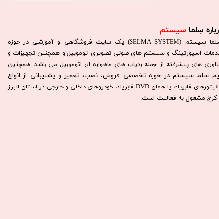
باره سِلما
سیستم​​​​​​​
سِلما سيستم (SELMA SYSTEM) یک سایت فروشگاهی و آموزشی در حوزه
دمات اسپورتینگ و سیستم های صوتی تصویری اتوموبیل و همچنین تجهیزات و
ناوری های پیشرفته از جمله ردیاب های ماهواره ای اتوموبیل می باشد. همچنين
يم سلما سيستم در حوزه تخصصی فروش، نصب، تعمير و پشتيبانی از انواع
مانيتورهای فابريك يا همان DVD فابريك خودروهای داخلی و خارجی در استان البرز
كرج مشغول به فعاليت است.​​​​​​​