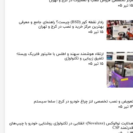
رکز تخصصی فروش نصب و تعمیرات در کرج و تهران
۱ تیر ۰۵
رادار نقطه کور (BSD) چیست؟ راهنمای جامع و معرفی
بهترین مرکز خرید و نصب در کرج و تهران
۱۵ تیر ۰۵
ارتقاء هوشمند سهند و اطلس با مانیتور فابریک ویستا؛
تلفیق زیبایی و تکنولوژی
۱۵ تیر ۰۵
عویض و نصب تخصصی لنز چراغ خودرو در کرج | سلما سیستم
۱ تیر ۰۵
هدلایت نوالوکس (Novaluxe)؛ انقلابی در تکنولوژی روشنایی خودرو با چیپ‌های
درتمند CSP