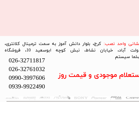
نشانی واحد نصب:
کرج، بلوار دانش آموز به سمت ترمینال کلانتری،
دولت آباد، خیابان نشاط، نبش کوچه ابوسعید 10، فروشگاه
لما سیستم​​​​​​​
026-32711817
026-32761032
ستعلام موجودی و قیمت روز
0990-3997606
0939-9922490
تمام حقوق این سایت متعلق به فروشگاه سلما سیستم می‌باشد.