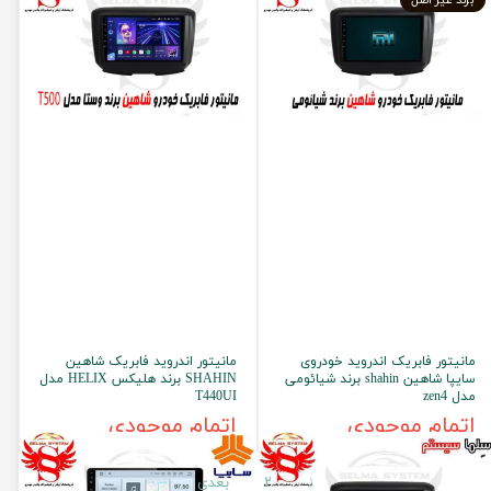
برند غیر اصل
مانیتور فابریک اندروید خودروی
مانیتور اندروید فابریک شاهین
سایپا شاهین shahin برند شیائومی
SHAHIN برند هلیکس HELIX مدل
مدل zen4
T440UI
اتمام موجودی
اتمام موجودی
۱
۲
بعدی