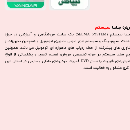
باره سِلما
سیستم​​​​​​​
سِلما سيستم (SELMA SYSTEM) یک سایت فروشگاهی و آموزشی در حوزه
دمات اسپورتینگ و سیستم های صوتی تصویری اتوموبیل و همچنین تجهیزات و
ناوری های پیشرفته از جمله ردیاب های ماهواره ای اتوموبیل می باشد. همچنين
يم سلما سيستم در حوزه تخصصی فروش، نصب، تعمير و پشتيبانی از انواع
مانيتورهای فابريك يا همان DVD فابريك خودروهای داخلی و خارجی در استان البرز
كرج مشغول به فعاليت است.​​​​​​​