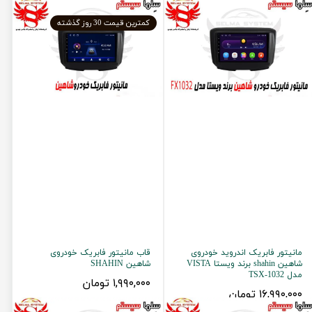
کمترین قیمت 30 روز گذشته
مانیتور فابریک اندروید خودروی
قاب مانیتور فابریک خودروی
شاهین shahin برند ویستا VISTA
شاهین SHAHIN
مدل TSX-1032
۱,۹۹۰,۰۰۰ تومان
۱۶,۹۹۰,۰۰۰ تومان