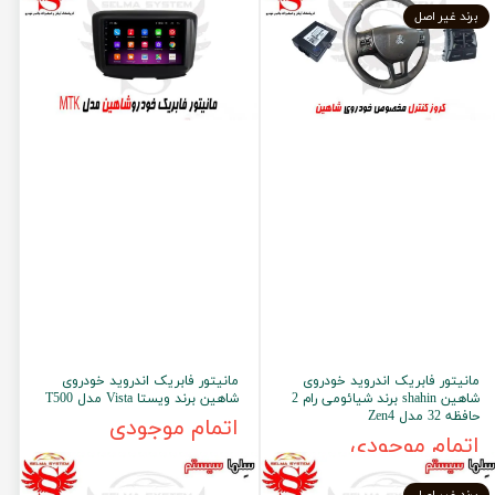
برند غیر اصل
مانیتور فابریک اندروید خودروی
مانیتور فابریک اندروید خودروی
شاهین shahin برند شیائومی رام 2
شاهین برند ویستا Vista مدل T500
حافظه 32 مدل Zen4
اتمام موجودی
اتمام موجودی