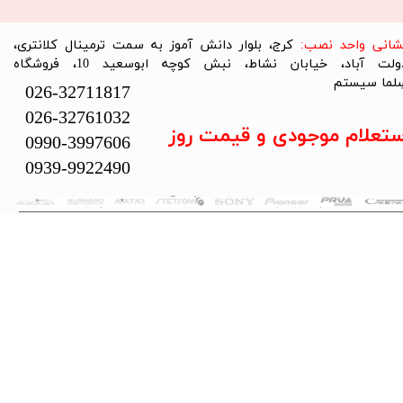
نشانی واحد نصب:
کرج، بلوار دانش آموز به سمت ترمینال کلانتری،
دولت آباد، خیابان نشاط، نبش کوچه ابوسعید 10، فروشگاه
لما سیستم​​​​​​​
026-32711817
026-32761032
ستعلام موجودی و قیمت روز
0990-3997606
0939-9922490
تمام حقوق این سایت متعلق به فروشگاه سلما سیستم می‌باشد.