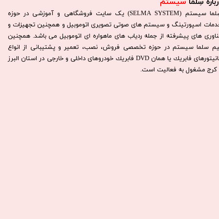
باره سِلما
سیستم​​​​​​​
سِلما سيستم (SELMA SYSTEM) یک سایت فروشگاهی و آموزشی در حوزه
دمات اسپورتینگ و سیستم های صوتی تصویری اتوموبیل و همچنین تجهیزات و
ناوری های پیشرفته از جمله ردیاب های ماهواره ای اتوموبیل می باشد. همچنين
يم سلما سيستم در حوزه تخصصی فروش، نصب، تعمير و پشتيبانی از انواع
مانيتورهای فابريك يا همان DVD فابريك خودروهای داخلی و خارجی در استان البرز
كرج مشغول به فعاليت است.​​​​​​​