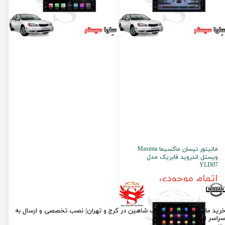
مانیتور نیسان ماکسیما Maxima
ویستل اندروید فابریک مدل
YLD07
اتمام موجودی
رید مانیتور اندروید فابریک شاهین در کرج و تهران| نصب تخصصی و ارسال به
راسر ایران | سلما سیستم