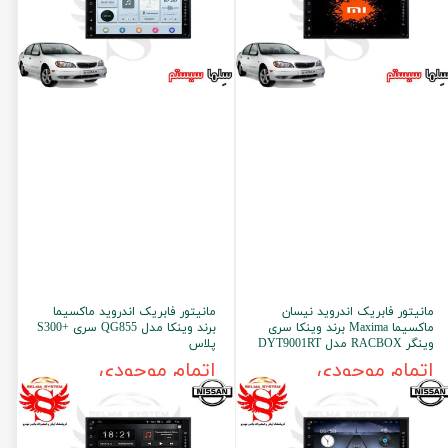
مانیتور فابریک اندروید نیسان
مانیتور فابریک اندروید ماکسیما
ماکسیما Maxima برند وینکا سری
برند وینکا مدل QG855 سری +S300
وینگر RACBOX مدل DYT9001RT
پلاس
اتمام موجودی
اتمام موجودی