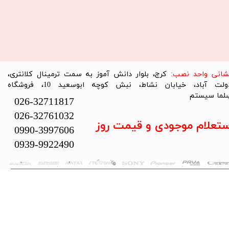
نشانی واحد نصب:
کرج، بلوار دانش آموز به سمت ترمینال کلانتری،
دولت آباد، خیابان نشاط، نبش کوچه ابوسعید 10، فروشگاه
لما سیستم​​​​​​​
026-32711817
026-32761032
ستعلام موجودی و قیمت روز
0990-3997606
0939-9922490
تمام حقوق این سایت متعلق به فروشگاه سلما سیستم می‌باشد.