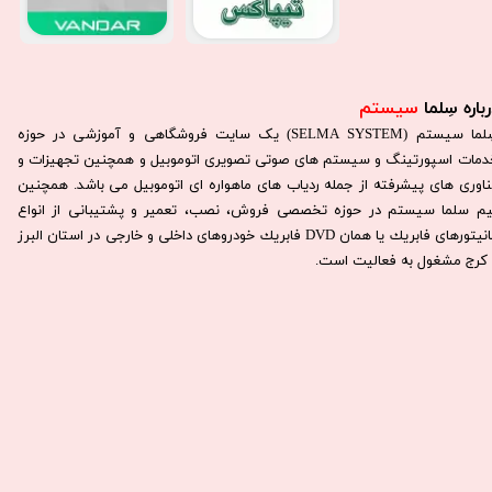
باره سِلما
سیستم​​​​​​​
سِلما سيستم (SELMA SYSTEM) یک سایت فروشگاهی و آموزشی در حوزه
دمات اسپورتینگ و سیستم های صوتی تصویری اتوموبیل و همچنین تجهیزات و
ناوری های پیشرفته از جمله ردیاب های ماهواره ای اتوموبیل می باشد. همچنين
يم سلما سيستم در حوزه تخصصی فروش، نصب، تعمير و پشتيبانی از انواع
مانيتورهای فابريك يا همان DVD فابريك خودروهای داخلی و خارجی در استان البرز
كرج مشغول به فعاليت است.​​​​​​​