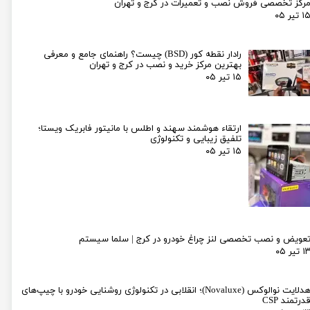
رکز تخصصی فروش نصب و تعمیرات در کرج و تهران
۱ تیر ۰۵
رادار نقطه کور (BSD) چیست؟ راهنمای جامع و معرفی
بهترین مرکز خرید و نصب در کرج و تهران
۱۵ تیر ۰۵
ارتقاء هوشمند سهند و اطلس با مانیتور فابریک ویستا؛
تلفیق زیبایی و تکنولوژی
۱۵ تیر ۰۵
عویض و نصب تخصصی لنز چراغ خودرو در کرج | سلما سیستم
۱ تیر ۰۵
هدلایت نوالوکس (Novaluxe)؛ انقلابی در تکنولوژی روشنایی خودرو با چیپ‌های
درتمند CSP