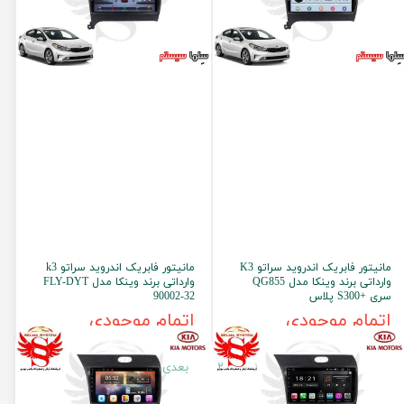
مانیتور فابریک اندروید سراتو K3
مانیتور فابریک اندروید سراتو k3
وارداتی برند وینکا مدل QG855
وارداتی برند وینکا مدل FLY-DYT
سری +S300 پلاس
90002-32
اتمام موجودی
اتمام موجودی
۱
۲
بعدی