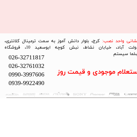
نشانی واحد نصب:
کرج، بلوار دانش آموز به سمت ترمینال کلانتری،
دولت آباد، خیابان نشاط، نبش کوچه ابوسعید 10، فروشگاه
لما سیستم​​​​​​​
026-32711817
026-32761032
ستعلام موجودی و قیمت روز
0990-3997606
0939-9922490
تمام حقوق این سایت متعلق به فروشگاه سلما سیستم می‌باشد.