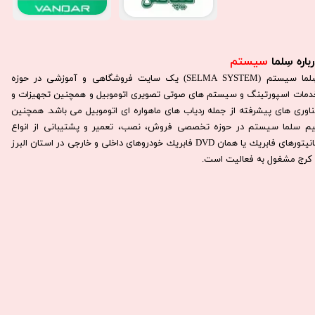
باره سِلما
سیستم​​​​​​​
سِلما سيستم (SELMA SYSTEM) یک سایت فروشگاهی و آموزشی در حوزه
دمات اسپورتینگ و سیستم های صوتی تصویری اتوموبیل و همچنین تجهیزات و
ناوری های پیشرفته از جمله ردیاب های ماهواره ای اتوموبیل می باشد. همچنين
يم سلما سيستم در حوزه تخصصی فروش، نصب، تعمير و پشتيبانی از انواع
مانيتورهای فابريك يا همان DVD فابريك خودروهای داخلی و خارجی در استان البرز
كرج مشغول به فعاليت است.​​​​​​​