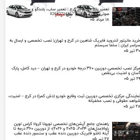
تعمیر باند خودرو در کرج | تعمیر ساب، بلندگو و سیستم
صوتی خودرو در البرز 02632711817
۱۸ مرداد ۰۵
رید مانیتور اندروید فابریک شاهین در کرج و تهران| نصب تخصصی و ارسال به
راسر ایران | سلما سیستم
۳ تیر ۰۵
مرکز نصب تخصصی دوربین ۳۶۰ درجه خودرو در کرج و تهران – دید کامل، پارک
سان و امنیت بی‌نقص
۲ تیر ۰۵
مایندگی مرکزی تخصصی دوربین ثبت وقایع خودرو (دش کمرا) در کرج – امنیت،
واهد حقوقی و نصب مخفیانه
۲ تیر ۰۵
راهنمای جامع آپشن‌های تخصصی تویوتا کرولا کراس لوین
راو4(مدل‌های ۲۰۲۴، ۲۰۲۵ و ۲۰۲۶)؛ از دوربین ۳۶۰ درجه تا
آینه تاشو فابریک دوربین دنده عقب و سنسور دنده عقب
۲۷ تیر ۰۵