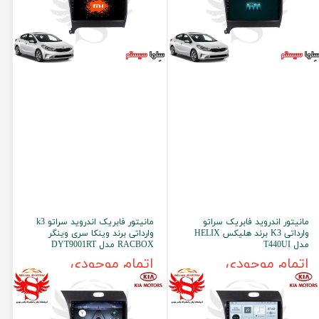
مانیتور اندروید فابریک سراتو
مانیتور فابریک اندروید سراتو k3
وارداتی K3 برند هلیکس HELIX
وارداتی برند وینکا سری وینگر
مدل T440UI
RACBOX مدل DYT9001RT
اتمام موجودی
اتمام موجودی