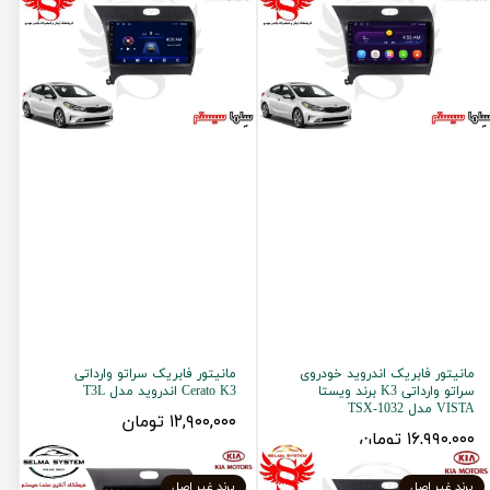
مانیتور فابریک اندروید خودروی
مانیتور فابریک سراتو وارداتی
سراتو وارداتی K3 برند ویستا
Cerato K3 اندروید مدل T3L
VISTA مدل TSX-1032
۱۲,۹۰۰,۰۰۰ تومان
۱۶,۹۹۰,۰۰۰ تومان
برند غیر اصل
برند غیر اصل