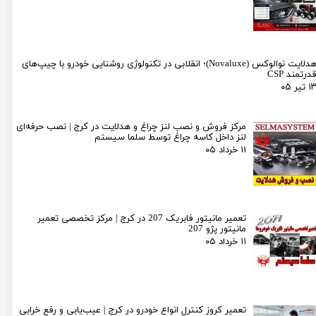
هدلایت نوالوکس (Novaluxe)؛ انقلابی در تکنولوژی روشنایی خودرو با چیپ‌های
درتمند CSP
۱ تیر ۰۵
مرکز فروش و نصب لنز چراغ و هدلایت در کرج | نصب حرفه‌ای
لنز داخل کاسه چراغ توسط سلما سیستم
۱۱ خرداد ۰۵
تعمیر مانیتور فابریک 207 در کرج | مرکز تخصصی تعمیر
مانیتور پژو 207
۱۱ خرداد ۰۵
تعمیر کروز کنترل انواع خودرو در کرج | عیب‌یابی و رفع خرابی