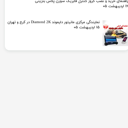
اهنمای خرید و نصب کروز کنترل فابریک سورن پلاس بنزینی
۱ اردیبهشت ۰۵
نمایندگی مرکزی مانیتور دایموند Diamond 2K در کرج و تهران
۱۵ اردیبهشت ۰۵