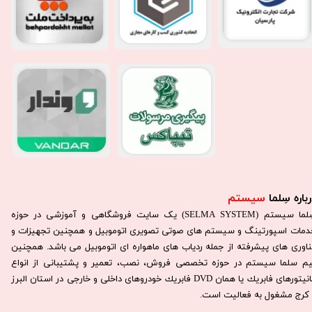
باره سِلما
سیستم​​​​​​​
سِلما سيستم (SELMA SYSTEM) یک سایت فروشگاهی و آموزشی در حوزه
دمات اسپورتینگ و سیستم های صوتی تصویری اتوموبیل و همچنین تجهیزات و
ناوری های پیشرفته از جمله ردیاب های ماهواره ای اتوموبیل می باشد. همچنين
يم سلما سيستم در حوزه تخصصی فروش، نصب، تعمير و پشتيبانی از انواع
مانيتورهای فابريك يا همان DVD فابريك خودروهای داخلی و خارجی در استان البرز
كرج مشغول به فعاليت است.​​​​​​​