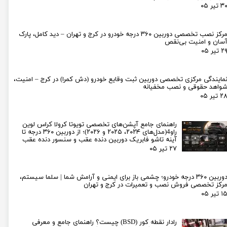
۳ تیر ۰۵
لیفان LIFAN
سنسور دنده عقب Sensor
رنو RENAULT
دوربین خودرو Car Camera
مرکز نصب تخصصی دوربین ۳۶۰ درجه خودرو در کرج و تهران – دید کامل، پارک
سان و امنیت بی‌نقص
جک JAC
دوربین ثبت وقایع (CAM
۲ تیر ۰۵
نیسان NISSAN
پاور ویندوز Power Windows
مایندگی مرکزی تخصصی دوربین ثبت وقایع خودرو (دش کمرا) در کرج – امنیت،
جیلی GEELY
پاور سانروف Power Sunroof
واهد حقوقی و نصب مخفیانه
۲ تیر ۰۵
سیتروئن CITROEN
باند و بلندگو و 
بی ام و BMW
آمپلی فایر خودر
راهنمای جامع آپشن‌های تخصصی تویوتا کرولا کراس لوین
راو4(مدل‌های ۲۰۲۴، ۲۰۲۵ و ۲۰۲۶)؛ از دوربین ۳۶۰ درجه تا
آینه تاشو فابریک دوربین دنده عقب و سنسور دنده عقب
مرسدس بنز MERCEDES BENZ
طاقچه MDF و 3D عقب خودرو
۲۷ تیر ۰۵
دوربین ۳۶۰ درجه خودرو؛ چشمی باز برای ایمنی و آرامش شما | سلما سیستم،
رکز تخصصی فروش نصب و تعمیرات در کرج و تهران
۱ تیر ۰۵
رادار نقطه کور (BSD) چیست؟ راهنمای جامع و معرفی