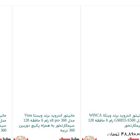
مانیتور اندروید برند وینکا WINCA
مانیتور اندروید برند ویستا Vista
مدل GM855-S500 رام 6 حافظه 128
مدل x8 pro 360 رام 6 حافظه 128
مکارتخور
سیمکارتخور به همراه پکیج دوربین
سیمک
360 درجه
360 درجه
۴۸,۸۹۰, تومان
۵۵,۹۰۰,۰۰۰ تومان
۰,۰۰۰