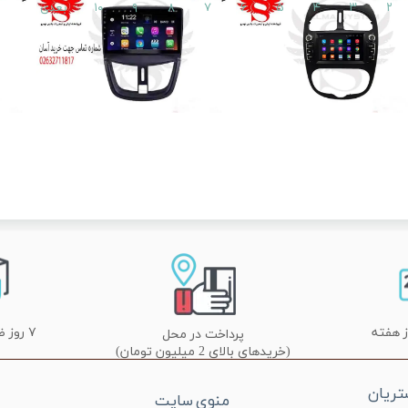
۲
۳
۴
۵
۶
۷
۸
۹
۱۰
بعدی
۷ روز ضمانت تعویض
پرداخت در محل
(خریدهای بالای 2 میلیون تومان)
ریان
منوی سایت