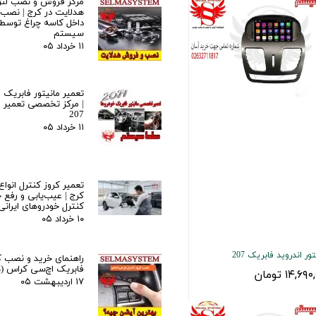
مرکز فروش و نصب لنز 
هدلایت در کرج | نصب ح
داخل کاسه چراغ توسط
سیستم
۱۱ خرداد ۰۵
| مرکز تخصصی تعمیر ما
207
۱۱ خرداد ۰۵
تعمیر کروز کنترل انواع
کرج | عیب‌یابی و رفع خ
کنترل خودروهای ایرانی
۱۰ خرداد ۰۵
ور اندروید فابریک 207
راهنمای خرید و نصب ک
فابریک اچ‌سی کراس (H30 Cross)
۱۴,۶۹ تومان
۱۷ اردیبهشت ۰۵