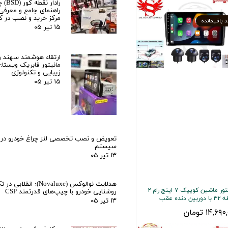
رادار 
راهنمای جامع و معرفی
مرکز خرید و نصب در کر
۱۵ تیر ۰۵
ارتقاء هوشمند سهند و
مانیتور فابریک ویستا؛
زیبایی و تکنولوژی
۱۵ تیر ۰۵
تعویض و نصب تخصصی لنز چراغ خودرو در ک
سیستم
۱۳ تیر ۰۵
هدلایت نوالوکس (Novaluxe)؛ انقل
مانیتور ماشین کوییک ۷ اینچ رام ۲
روشنایی خودرو با چیپ‌های قدرتمند CSP
ین دنده عقب
۱۳ تیر ۰۵
۱۴,۶۹ تومان