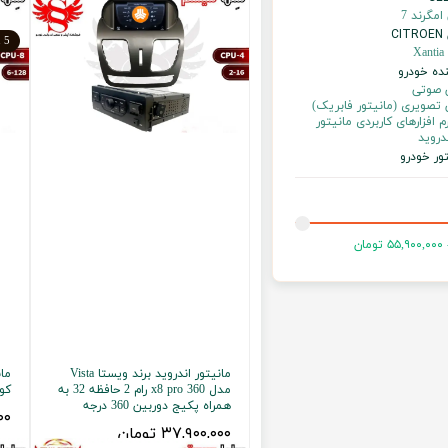
مگرند 7
C
5 عدد باقیمانده
X
ه خودرو
صوتی
صویری (مانیتور فابریک)
م افزارهای کاربردی مانیتور
دروید
ور خودرو
مانیتور اندروید برند ویستا Vista
مدل x8 pro 360 رام 2 حافظه 32 به
کو
همراه پکیج دوربین 360 درجه
۰۰۰
۳۷,۹۰۰,۰۰۰ تومان