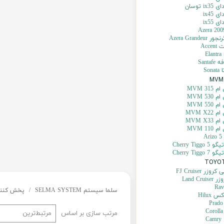
ix توسان
 ix45
 ix55
Azera Grandeur
Acce
El
Santa
Son
315 MVM
530 MVM
550 MVM
MVM X22
MVM X33
110 MVM
A
Cherry Tigg
Cherry Tigg
زر FJ Cruiser
Land Crui
سلما سيستم SELMA SYSTEM
پخش کنند
 Hilux
مرتب سازی بر اساس
مرتبط‌ترین
C