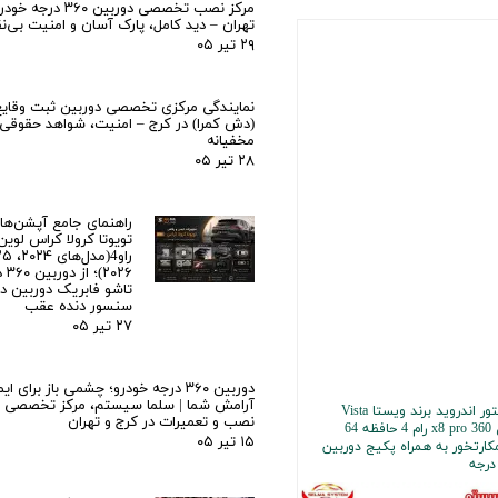
مرکز نصب تخصصی دوربین ۰
تهران – دید کامل، پارک آسان و امنیت بی‌
۲۹ تیر ۰۵
نمایندگی مرکزی تخصصی دوربین ثبت وقایع
(دش کمرا) در کرج – امنیت، شواهد حقوقی
مخفیانه
۲۸ تیر ۰۵
راهنمای جامع آپشن‌
تویوتا کرولا کراس لوین
۰۲۶
تاشو فابریک دوربین د
سنسور دنده عقب
۲۷ تیر ۰۵
دوربین ۳۶۰ درجه خودرو؛ چشمی باز برای ا
آرامش شما | سلما سیستم، مرکز تخصصی
مانیتور اندروید برند ویستا Vista
نصب و تعمیرات در کرج و تهران
مدل x8 pro 360 رام 4 حافظه 64
۱۵ تیر ۰۵
ارتخور به همراه پکیج دوربین
۴۶,۹۰ تومان