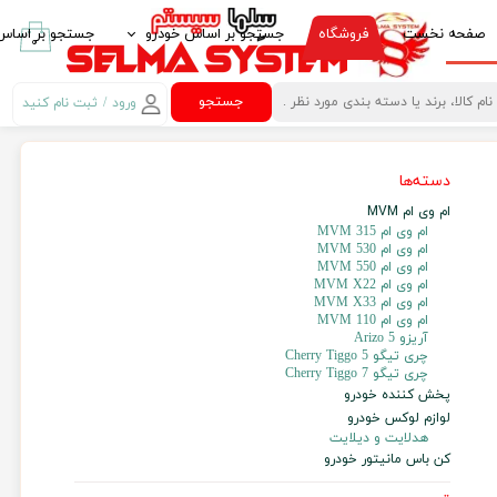
صفحه نخست
فروشگاه
جستجو بر اساس خودرو
جستجو بر اساس 
۰
ایرانخودرو IKCO
پخش کننده خود
جستجو
ورود
/
ثبت نام کنید
حساب کاربری من
سایپا SAIPA
قاب مانیتور خو
دسته‌ها
تغییر گذر واژه
پارس خودرو PARS KHODRO
امنیت خودرو
ام وی ام MVM
سفارشات
بهمن موتور BAHMAN MOTOR
لوازم لوکس خود
ام وی ام 315 MVM
ام وی ام 530 MVM
خروج از حساب
پژو PEUGEOT
غربیلک فرمان، 
ام وی ام 550 MVM
کاربری
ام وی ام MVM X22
مزدا MAZDA
آینه تاشو برقی Electric Folding Mirror
ام وی ام MVM X33
ام وی ام 110 MVM
آریزو 5 Arizo
کیا -kia
کروز کنترل Crouse Control
چری تیگو Cherry Tiggo 5
چری تیگو Cherry Tiggo 7
هیوندای HYUNDAI
کنترل فرمان مال
پخش کننده خودرو
لوازم لوکس خودرو
ام وی ام MVM
کنباس Can Bus مانیتور خودرو
هدلایت و دیلایت
کن باس مانیتور خودرو
تویوتا TOYOTA
گیرنده دیجیتال