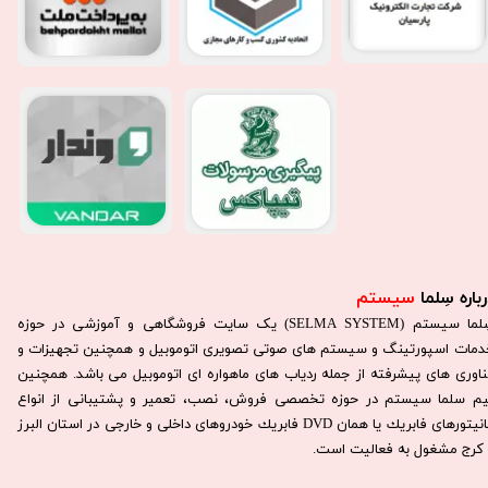
باره سِلما
سیستم​​​​​​​
سِلما سيستم (SELMA SYSTEM) یک سایت فروشگاهی و آموزشی در حوزه
دمات اسپورتینگ و سیستم های صوتی تصویری اتوموبیل و همچنین تجهیزات و
ناوری های پیشرفته از جمله ردیاب های ماهواره ای اتوموبیل می باشد. همچنين
يم سلما سيستم در حوزه تخصصی فروش، نصب، تعمير و پشتيبانی از انواع
مانيتورهای فابريك يا همان DVD فابريك خودروهای داخلی و خارجی در استان البرز
كرج مشغول به فعاليت است.​​​​​​​