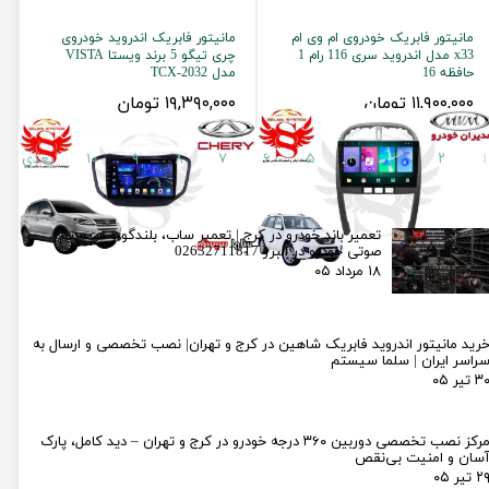
مانیتور فابریک خودروی ام وی ام
مانیتور فابریک اندروید خودروی
x33 مدل اندروید سری 116 رام 1
چری تیگو 5 برند ویستا VISTA
حافظه 16
مدل TCX-2032
۱۱,۹۰۰,۰۰۰ تومان
۱۹,۳۹۰,۰۰۰ تومان
۱
۲
۳
۴
۵
۶
۷
۸
۹
۱۰
بعدی
تعمیر باند خودرو در کرج | تعمیر ساب، بلندگو و سیستم
صوتی خودرو در البرز 02632711817
۱۸ مرداد ۰۵
رید مانیتور اندروید فابریک شاهین در کرج و تهران| نصب تخصصی و ارسال به
راسر ایران | سلما سیستم
۳ تیر ۰۵
مرکز نصب تخصصی دوربین ۳۶۰ درجه خودرو در کرج و تهران – دید کامل، پارک
سان و امنیت بی‌نقص
۲ تیر ۰۵