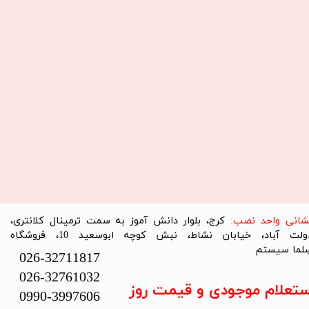
نشانی واحد نصب:
کرج، بلوار دانش آموز به سمت ترمینال کلانتری،
دولت آباد، خیابان نشاط، نبش کوچه ابوسعید 10، فروشگاه
لما سیستم​​​​​​​
026-32711817
026-32761032
ستعلام موجودی و قیمت روز
0990-3997606