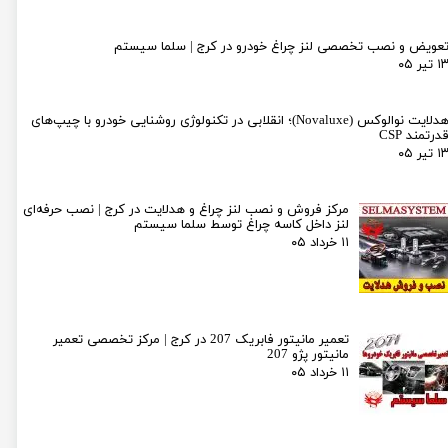
عویض و نصب تخصصی لنز چراغ خودرو در کرج | سلما سیستم
۱ تیر ۰۵
هدلایت نوالوکس (Novaluxe)؛ انقلابی در تکنولوژی روشنایی خودرو با چیپ‌های
درتمند CSP
۱ تیر ۰۵
مرکز فروش و نصب لنز چراغ و هدلایت در کرج | نصب حرفه‌ای
لنز داخل کاسه چراغ توسط سلما سیستم
۱۱ خرداد ۰۵
تعمیر مانیتور فابریک 207 در کرج | مرکز تخصصی تعمیر
مانیتور پژو 207
۱۱ خرداد ۰۵