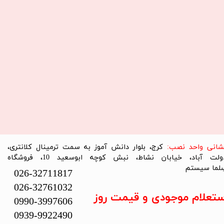
نشانی واحد نصب:
کرج، بلوار دانش آموز به سمت ترمینال کلانتری،
دولت آباد، خیابان نشاط، نبش کوچه ابوسعید 10، فروشگاه
لما سیستم​​​​​​​
026-32711817
026-32761032
ستعلام موجودی و قیمت روز
0990-3997606
0939-9922490