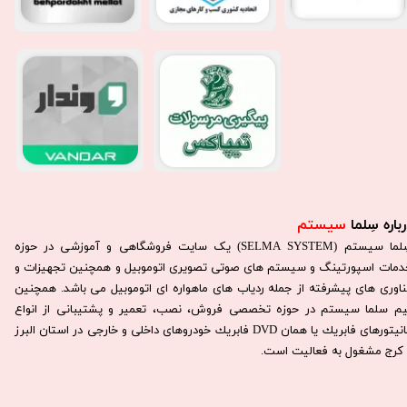
باره سِلما
سیستم​​​​​​​
سِلما سيستم (SELMA SYSTEM) یک سایت فروشگاهی و آموزشی در حوزه
دمات اسپورتینگ و سیستم های صوتی تصویری اتوموبیل و همچنین تجهیزات و
ناوری های پیشرفته از جمله ردیاب های ماهواره ای اتوموبیل می باشد. همچنين
يم سلما سيستم در حوزه تخصصی فروش، نصب، تعمير و پشتيبانی از انواع
مانيتورهای فابريك يا همان DVD فابريك خودروهای داخلی و خارجی در استان البرز
كرج مشغول به فعاليت است.​​​​​​​