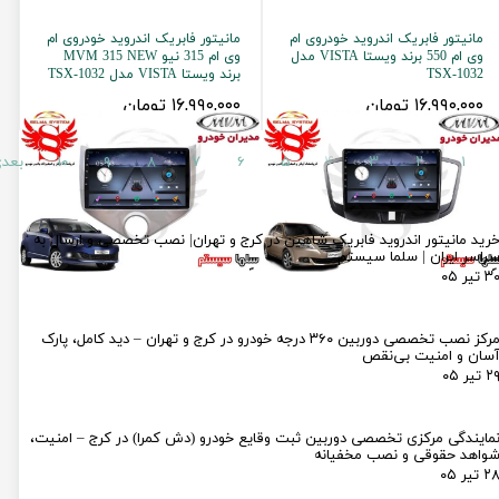
مانیتور فابریک اندروید خودروی ام
مانیتور فابریک اندروید خودروی ام
وی ام 550 برند ویستا VISTA مدل
وی ام 315 نیو MVM 315 NEW
TSX-1032
برند ویستا VISTA مدل TSX-1032
۱۶,۹۹۰,۰۰۰ تومان
۱۶,۹۹۰,۰۰۰ تومان
۱
۲
۳
۴
۵
۶
۷
۸
۹
۱۰
بعد
رید مانیتور اندروید فابریک شاهین در کرج و تهران| نصب تخصصی و ارسال به
راسر ایران | سلما سیستم
۳ تیر ۰۵
مرکز نصب تخصصی دوربین ۳۶۰ درجه خودرو در کرج و تهران – دید کامل، پارک
سان و امنیت بی‌نقص
۲ تیر ۰۵
مایندگی مرکزی تخصصی دوربین ثبت وقایع خودرو (دش کمرا) در کرج – امنیت،
واهد حقوقی و نصب مخفیانه
۲ تیر ۰۵