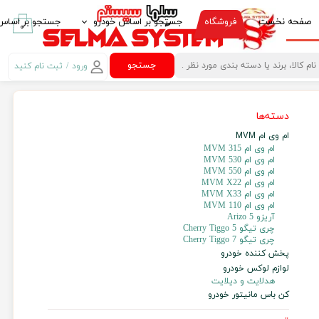
صفحه نخست
فروشگاه
جستجو بر اساس خودرو
جستجو بر اساس 
۰
ایرانخودرو IKCO
پخش کننده خود
جستجو
ورود
/
ثبت نام کنید
حساب کاربری من
سایپا SAIPA
قاب مانیتور خو
دسته‌ها
تغییر گذر واژه
پارس خودرو PARS KHODRO
امنیت خودرو
ام وی ام MVM
سفارشات
بهمن موتور BAHMAN MOTOR
لوازم لوکس خود
ام وی ام 315 MVM
ام وی ام 530 MVM
خروج از حساب
پژو PEUGEOT
غربیلک فرمان، 
ام وی ام 550 MVM
کاربری
ام وی ام MVM X22
مزدا MAZDA
آینه تاشو برقی Electric Folding Mirror
ام وی ام MVM X33
ام وی ام 110 MVM
آریزو 5 Arizo
کیا -kia
کروز کنترل Crouse Control
چری تیگو Cherry Tiggo 5
چری تیگو Cherry Tiggo 7
هیوندای HYUNDAI
کنترل فرمان مال
پخش کننده خودرو
لوازم لوکس خودرو
ام وی ام MVM
کنباس Can Bus مانیتور خودرو
هدلایت و دیلایت
کن باس مانیتور خودرو
تویوتا TOYOTA
گیرنده دیجیتال