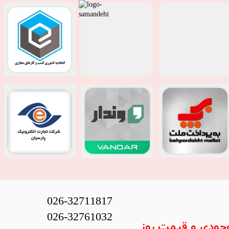
026-32711817
026-32761032
وجودی و قیمت روز