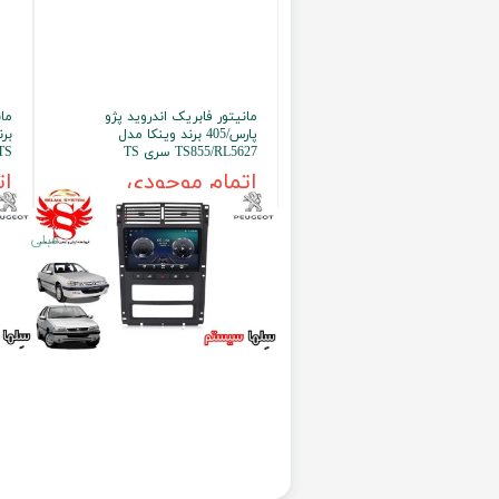
مانیتور فابریک اندروید پژو
پارس/405 برند وینکا مدل
TS855/RL5627 سری TS
TS
اتمام موجودی
ات
قبلی