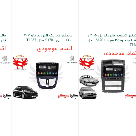
 خودرو
Car 
مانیتور اندروید فابریک پژو ۴۰۵ و
مانیتور فابریک اندروید پژو ۲۰۷
پرشیا برند وینکا سری +S170 مدل
وینکا سری +S170 مدل TL855
فابریک 
DASH )
TL8
اتمام موجودی
اتم
مام موجودی
 میدرنج
و