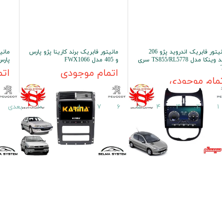
مانیتور فابریک اندروید پژو 206
مانیتور فابریک برند کارینا پژو پارس
مانی
برند وینکا مدل TS855/RL5778 سری
و 405 مدل FWX1066
پارس و 405
اتمام موجودی
اتم
مام موجودی
۱
۲
۳
۴
۵
۶
۷
۸
۹
۱۰
بعدی