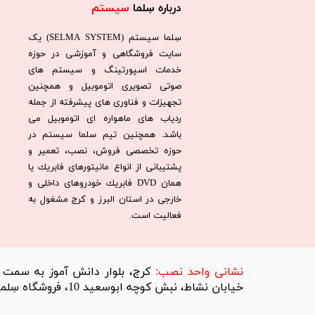
درباره سِلما
سیستم​​​​​​​
سِلما سيستم (SELMA SYSTEM) یک
سایت فروشگاهی و آموزشی در حوزه
خدمات اسپورتینگ و سیستم های
صوتی تصویری اتوموبیل و همچنین
تجهیزات و فناوری های پیشرفته از جمله
ردیاب های ماهواره ای اتوموبیل می
باشد. همچنين تيم سلما سيستم در
حوزه تخصصی فروش، نصب، تعمير و
پشتيبانی از انواع مانيتورهای فابريك يا
همان DVD فابريك خودروهای داخلی و
خارجی در استان البرز و كرج مشغول به
فعاليت است.​​​​​​​
​نشانی واحد نصب:
کرج، بلوار دانش آموز به سمت تر
خیابان نشاط، نبش کوچه ابوسعید 10، فروشگاه سِلما سیستم​​​​​​​