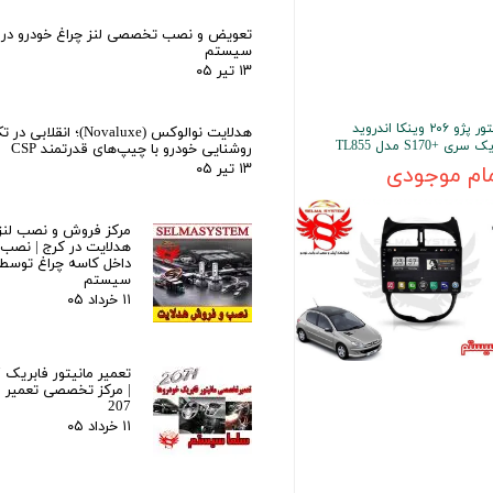
تعویض و نصب تخصصی لنز چراغ خودرو در ک
سیستم
۱۳ تیر ۰۵
مانیتور پژو ۲۰۶ وینکا اندروید
هدلایت نوالوکس (Novaluxe)؛ انقل
سری +S170 مدل TL855
روشنایی خودرو با چیپ‌های قدرتمند CSP
۱۳ تیر ۰۵
ام موجودی
مرکز فروش و نصب لنز 
هدلایت در کرج | نصب ح
داخل کاسه چراغ توسط
سیستم
۱۱ خرداد ۰۵
| مرکز تخصصی تعمیر ما
207
۱۱ خرداد ۰۵