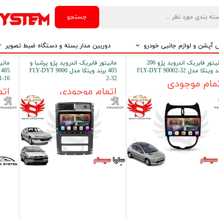
جستجو
آپشن و لوازم جانبی خودرو
دوربین مدار بسته و دستگاه ضبط تصویر
مانیتور فابریک اندروید پژو 206
مانیتور فابریک اندروید پژو پرشیا و
مانی
درو
دوربین مدار بسته
وینکا مدل FLY-DYT 90002-32
405 برند وینکا مدل FLY-DYT 9000
1-16
2-32
مام موجودی
درو
دوربین مدار بسته بر اساس تکنولوژی
اتمام موجودی
اتم
درو
ایربگ و رابط چرخشی
El
تی مدیا