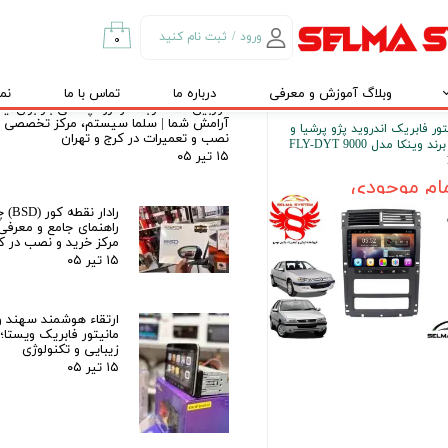
۰۲۶
تاشو فابریک دوربین د
سنسور دنده عقب
ورود
/
ثبت نام کنید
۰
۲۷ تیر ۰۵
حساب کاربری من
وبلاگ آموزش و معرفی
درباره ما
تماس با ما
نم
تغییر گذر واژه
دوربین ۳۶۰ درجه خودرو؛ چشمی باز برای ا
آرامش شما | سلما سیستم، مرکز تخصصی
تور فابریک اندروید پژو پرشیا و
نصب و تعمیرات در کرج و تهران
سفارشات
405 برند وینکا مدل FLY-DYT 9000
۱۵ تیر ۰۵
خروج از حساب
ام موجودی
کاربری
رادار 
راهنمای جامع و معرفی
مرکز خرید و نصب در کر
۱۵ تیر ۰۵
ارتقاء هوشمند سهند و
مانیتور فابریک ویستا؛
زیبایی و تکنولوژی
۱۵ تیر ۰۵