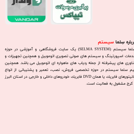
باره سِلما
سیستم​​​​​​​
سِلما سيستم (SELMA SYSTEM) یک سایت فروشگاهی و آموزشی در حوزه
دمات اسپورتینگ و سیستم های صوتی تصویری اتوموبیل و همچنین تجهیزات و
ناوری های پیشرفته از جمله ردیاب های ماهواره ای اتوموبیل می باشد. همچنين
يم سلما سيستم در حوزه تخصصی فروش، نصب، تعمير و پشتيبانی از انواع
مانيتورهای فابريك يا همان DVD فابريك خودروهای داخلی و خارجی در استان البرز
كرج مشغول به فعاليت است.​​​​​​​