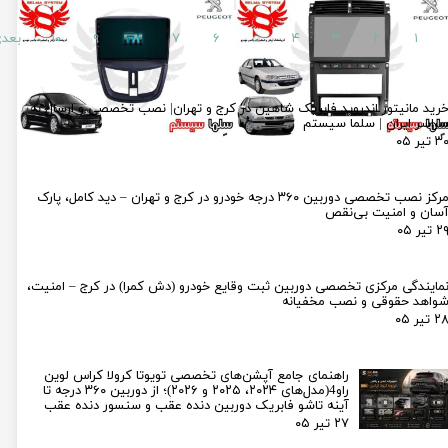
۱
۲
۳
۴
۵
۶
۷
۸
۹
۱۰
بعد
رید مانیتور اندروید فابریک شاهین در کرج و تهران| نصب تخصصی و ارسال به
راسر ایران | سلما سیستم
۳ تیر ۰۵
مرکز نصب تخصصی دوربین ۳۶۰ درجه خودرو در کرج و تهران – دید کامل، پارک
سان و امنیت بی‌نقص
۲ تیر ۰۵
مایندگی مرکزی تخصصی دوربین ثبت وقایع خودرو (دش کمرا) در کرج – امنیت،
واهد حقوقی و نصب مخفیانه
۲ تیر ۰۵
راهنمای جامع آپشن‌های تخصصی تویوتا کرولا کراس لوین
راو4(مدل‌های ۲۰۲۴، ۲۰۲۵ و ۲۰۲۶)؛ از دوربین ۳۶۰ درجه تا
آینه تاشو فابریک دوربین دنده عقب و سنسور دنده عقب
۲۷ تیر ۰۵