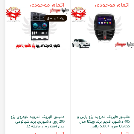
اتمام موجودی
اتمام موجودی
برند غیر اصل
مانیتور فابریک اندروید پژو پارس و
مانیتور فابریک اندروید خودروی پژو
405 داشبورد قدیم برند وینکا مدل
206 روی داشبوردی برند شیائومی
QG855 سری +S300 پلاس
مدل Zen4 رام 2 حافظه 32