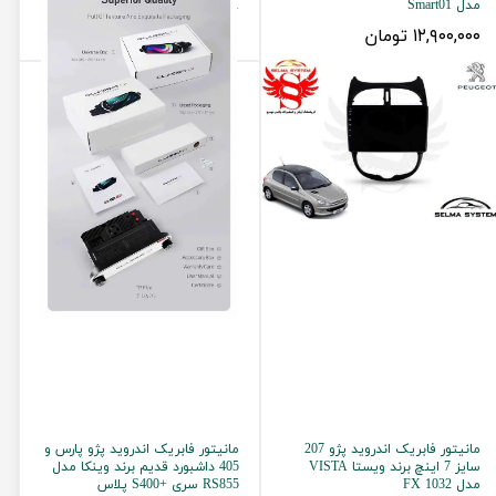
مدل Smart01
Diamond Classic C1
۱۲,۹۰۰,۰۰۰ تومان
اتمام موجودی
مانیتور فابریک اندروید پژو 207
مانیتور فابریک اندروید پژو پارس و
سایز 7 اینچ برند ویستا VISTA
405 داشبورد قدیم برند وینکا مدل
مدل FX 1032
RS855 سری +S400 پلاس