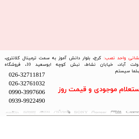
نشانی واحد نصب:
کرج، بلوار دانش آموز به سمت ترمینال کلانتری،
دولت آباد، خیابان نشاط، نبش کوچه ابوسعید 10، فروشگاه
لما سیستم​​​​​​​
026-32711817
026-32761032
ستعلام موجودی و قیمت روز
0990-3997606
0939-9922490
تمام حقوق این سایت متعلق به فروشگاه سلما سیستم می‌باشد.