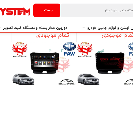
جستجو
مانیتور فابریک وینکا بسترن B50
مانیتور فابریک بسترن B50
روید فولتاچ سری S300
اندرویدی سری اسمارت
آپشن و لوازم جانبی خودرو
دوربین مدار بسته و دستگاه ضبط تصویر
مام موجودی
اتمام موجودی
درو
دوربین مدار بسته
قبلی
۱
۲
۳
۴
درو
دوربین مدار بسته بر اساس تکنولوژی
درو
ایربگ و رابط چرخشی
El
تی مدیا