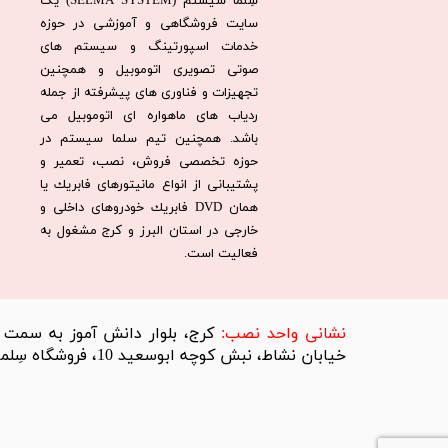
سِلما سيستم (SELMA SYSTEM) یک
سایت فروشگاهی و آموزشی در حوزه
خدمات اسپورتینگ و سیستم های
صوتی تصویری اتوموبیل و همچنین
تجهیزات و فناوری های پیشرفته از جمله
ردیاب های ماهواره ای اتوموبیل می
باشد. همچنين تيم سلما سيستم در
حوزه تخصصی فروش، نصب، تعمير و
پشتيبانی از انواع مانيتورهای فابريك يا
همان DVD فابريك خودروهای داخلی و
خارجی در استان البرز و كرج مشغول به
فعاليت است.​​​​​​​
​نشانی واحد نصب:
کرج، بلوار دانش آموز به سمت تر
خیابان نشاط، نبش کوچه ابوسعید 10، فروشگاه سِلما سیستم​​​​​​​