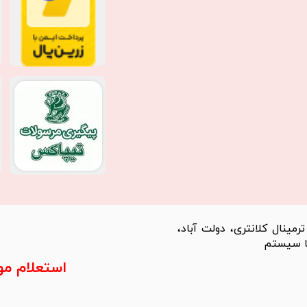
مینال کلانتری، دولت آباد،
استعلام م