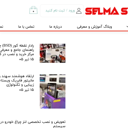
۲۷ تیر ۰۵
ورود
/
ثبت نام کنید
۰
دوربین ۳۶۰ درجه خودرو؛ چشمی باز برای ا
حساب کاربری من
آرامش شما | سلما سیستم، مرکز تخصصی
نصب و تعمیرات در کرج و تهران
وبلاگ آموزش و معرفی
درباره ما
تماس با ما
نم
تغییر گذر واژه
۱۵ تیر ۰۵
سفارشات
رادار 
راهنمای جامع و معرفی
خروج از حساب
مرکز خرید و نصب در کر
کاربری
۱۵ تیر ۰۵
ارتقاء هوشمند سهند و
مانیتور فابریک ویستا؛
زیبایی و تکنولوژی
۱۵ تیر ۰۵
تعویض و نصب تخصصی لنز چراغ خودرو در ک
سیستم