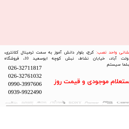
نشانی واحد نصب:
کرج، بلوار دانش آموز به سمت ترمینال کلانتری،
دولت آباد، خیابان نشاط، نبش کوچه ابوسعید 10، فروشگاه
لما سیستم​​​​​​​
026-32711817
026-32761032
ستعلام موجودی و قیمت روز
0990-3997606
0939-9922490
تمام حقوق این سایت متعلق به فروشگاه سلما سیستم می‌باشد.