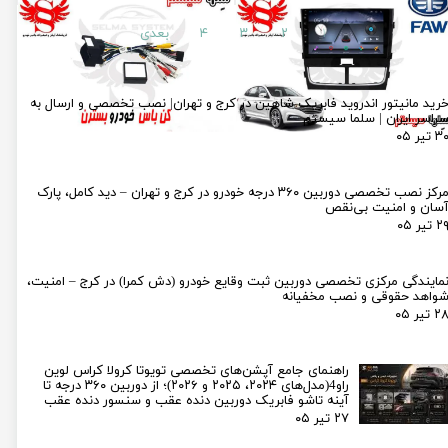
۱
۲
۳
۴
بعدی
رید مانیتور اندروید فابریک شاهین در کرج و تهران| نصب تخصصی و ارسال به
راسر ایران | سلما سیستم
۳ تیر ۰۵
مرکز نصب تخصصی دوربین ۳۶۰ درجه خودرو در کرج و تهران – دید کامل، پارک
سان و امنیت بی‌نقص
۲ تیر ۰۵
مایندگی مرکزی تخصصی دوربین ثبت وقایع خودرو (دش کمرا) در کرج – امنیت،
واهد حقوقی و نصب مخفیانه
۲ تیر ۰۵
راهنمای جامع آپشن‌های تخصصی تویوتا کرولا کراس لوین
راو4(مدل‌های ۲۰۲۴، ۲۰۲۵ و ۲۰۲۶)؛ از دوربین ۳۶۰ درجه تا
آینه تاشو فابریک دوربین دنده عقب و سنسور دنده عقب
۲۷ تیر ۰۵