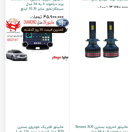
برند دیاموند 4 به 64 مدل
۳,۷۹۰,۰۰۰ تومان
سیمکارتخور سایز 10.36 اینچ
۴۵,۹۰۰,۰۰۰ تومان
کمترین قیمت 30 روز گذشته
مانیتور اندروید بسترن Besturn B30
مانیتور فابریک خودروی بسترن
برند دیاموند 4 به 64 مدل
B50 مدل اندروید سری 116 رام 1