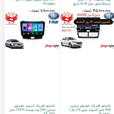
سیمکارتخور سایز 10.36 اینچ
حافظه 16
۴۵,۹۰۰,۰۰۰ تومان
۱۱,۹۰۰,۰۰۰ تومان
کمترین قیمت 30 روز گذشته
مانیتور فابریک خودروی بسترن
مانیتور فابریک اندروید خودروی
B30 مدل اندروید سری 116 رام 1
بسترن B50 برند ویستا VISTA مدل