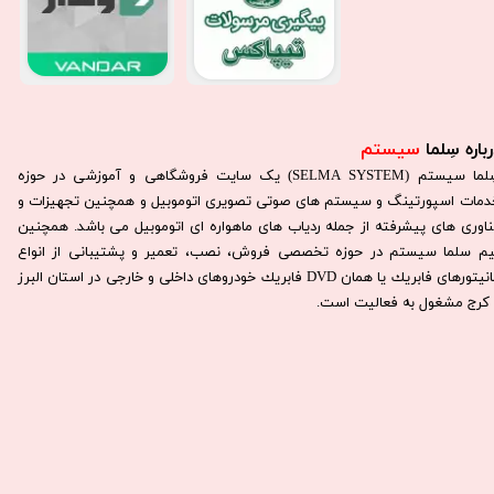
باره سِلما
سیستم​​​​​​​
سِلما سيستم (SELMA SYSTEM) یک سایت فروشگاهی و آموزشی در حوزه
دمات اسپورتینگ و سیستم های صوتی تصویری اتوموبیل و همچنین تجهیزات و
ناوری های پیشرفته از جمله ردیاب های ماهواره ای اتوموبیل می باشد. همچنين
يم سلما سيستم در حوزه تخصصی فروش، نصب، تعمير و پشتيبانی از انواع
مانيتورهای فابريك يا همان DVD فابريك خودروهای داخلی و خارجی در استان البرز
كرج مشغول به فعاليت است.​​​​​​​