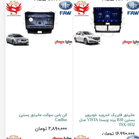
مانیتور فابریک اندروید خودروی
کن باس سوکت مانیتور بسترن
بسترن B30 برند ویستا VISTA مدل
CanBus
TSX-1032
۲,۸۹۰,۰۰۰ تومان
۱۶,۹۹۰,۰۰۰ تومان