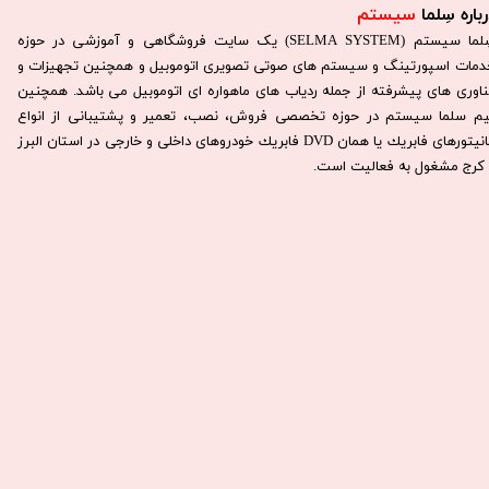
باره سِلما
سیستم​​​​​​​
سِلما سيستم (SELMA SYSTEM) یک سایت فروشگاهی و آموزشی در حوزه
دمات اسپورتینگ و سیستم های صوتی تصویری اتوموبیل و همچنین تجهیزات و
ناوری های پیشرفته از جمله ردیاب های ماهواره ای اتوموبیل می باشد. همچنين
يم سلما سيستم در حوزه تخصصی فروش، نصب، تعمير و پشتيبانی از انواع
مانيتورهای فابريك يا همان DVD فابريك خودروهای داخلی و خارجی در استان البرز
كرج مشغول به فعاليت است.​​​​​​​