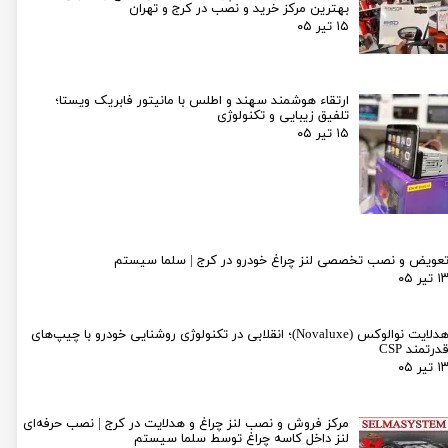
بهترین مرکز خرید و نصب در کرج و تهران
۱۵ تیر ۰۵
ارتقاء هوشمند سهند و اطلس با مانیتور فابریک ویستا؛
تلفیق زیبایی و تکنولوژی
۱۵ تیر ۰۵
عویض و نصب تخصصی لنز چراغ خودرو در کرج | سلما سیستم
۱ تیر ۰۵
هدلایت نوالوکس (Novaluxe)؛ انقلابی در تکنولوژی روشنایی خودرو با چیپ‌های
درتمند CSP
۱ تیر ۰۵
مرکز فروش و نصب لنز چراغ و هدلایت در کرج | نصب حرفه‌ای
لنز داخل کاسه چراغ توسط سلما سیستم