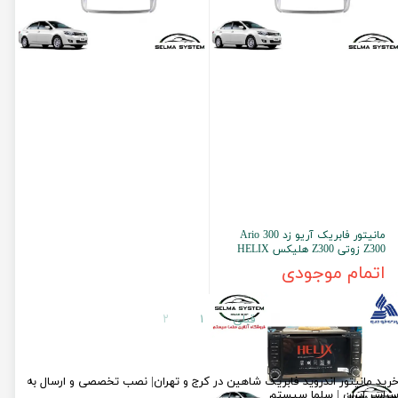
مانیتور فابریک آریو زد 300 Ario
Z300 زوتی Z300 هلیکس HELIX
اتمام موجودی
قبلی
۱
۲
رید مانیتور اندروید فابریک شاهین در کرج و تهران| نصب تخصصی و ارسال به
راسر ایران | سلما سیستم