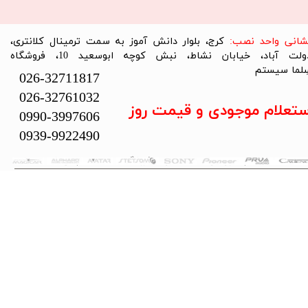
نشانی واحد نصب:
کرج، بلوار دانش آموز به سمت ترمینال کلانتری،
دولت آباد، خیابان نشاط، نبش کوچه ابوسعید 10، فروشگاه
لما سیستم​​​​​​​
026-32711817
026-32761032
ستعلام موجودی و قیمت روز
0990-3997606
0939-9922490
تمام حقوق این سایت متعلق به فروشگاه سلما سیستم می‌باشد.