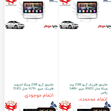
مانیتور فابریک آریو Z300 برند
مانیتور آریو Z300 وینکا اندروید
وینکا مدل RS855 سری +S400
فابریک سری +S170 مدل TL855
پلاس
اتمام موجودی
اتمام موجودی
برند غیر اصل
برند غیر اصل