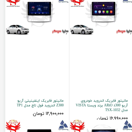
مانیتور فابریک اندروید خودروی
مانیتور فابریک اینفینیتی آریو
آریو ARiO z300 برند ویستا VISTA
Z300 اندروید فول تاچ مدل TP1
مدل TSX-1032
۱۲,۹۰۰,۰۰۰ تومان
۱۶,۹۹۰,۰۰۰ تومان