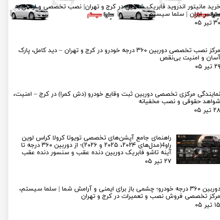
رید مانیتور اندروید فابریک شاهین در کرج و تهران| نصب تخصصی و ارسال به
راسر ایران | سلما سیستم
۳ تیر ۰۵
مرکز نصب تخصصی دوربین ۳۶۰ درجه خودرو در کرج و تهران – دید کامل، پارک
سان و امنیت بی‌نقص
۲ تیر ۰۵
مایندگی مرکزی تخصصی دوربین ثبت وقایع خودرو (دش کمرا) در کرج – امنیت،
واهد حقوقی و نصب مخفیانه
۲ تیر ۰۵
راهنمای جامع آپشن‌های تخصصی تویوتا کرولا کراس لوین
راو4(مدل‌های ۲۰۲۴، ۲۰۲۵ و ۲۰۲۶)؛ از دوربین ۳۶۰ درجه تا
آینه تاشو فابریک دوربین دنده عقب و سنسور دنده عقب
۲۷ تیر ۰۵
دوربین ۳۶۰ درجه خودرو؛ چشمی باز برای ایمنی و آرامش شما | سلما سیستم،
رکز تخصصی فروش نصب و تعمیرات در کرج و تهران
۱ تیر ۰۵