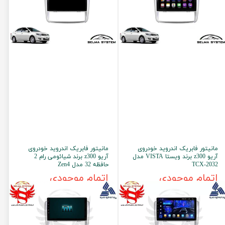
مانیتور فابریک اندروید خودروی
مانیتور فابریک اندروید خودروی
آریو z300 برند ویستا VISTA مدل
آریو z300 برند شیائومی رام 2
TCX-2032
حافظه 32 مدل Zen4
اتمام موجودی
اتمام موجودی