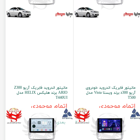
مانیتور فابریک اندروید خودروی
مانیتور اندروید فابریک آریو Z300
آریو z300 برند ویستا Vista مدل
ARIO برند هلیکس HELIX مدل
T440UI
T500
اتمام موجودی
اتمام موجودی
۱
۲
بعدی