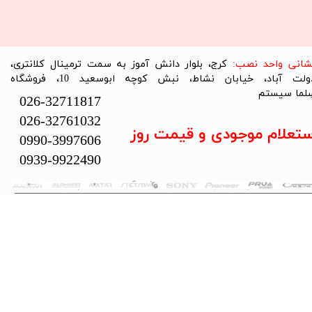
نشانی واحد نصب:
کرج، بلوار دانش آموز به سمت ترمینال کلانتری،
دولت آباد، خیابان نشاط، نبش کوچه ابوسعید 10، فروشگاه
لما سیستم​​​​​​​
026-32711817
026-32761032
ستعلام موجودی و قیمت روز
0990-3997606
0939-9922490
تمام حقوق این سایت متعلق به فروشگاه سلما سیستم می‌باشد.