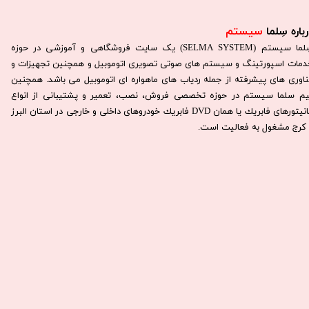
باره سِلما
سیستم​​​​​​​
سِلما سيستم (SELMA SYSTEM) یک سایت فروشگاهی و آموزشی در حوزه
دمات اسپورتینگ و سیستم های صوتی تصویری اتوموبیل و همچنین تجهیزات و
ناوری های پیشرفته از جمله ردیاب های ماهواره ای اتوموبیل می باشد. همچنين
يم سلما سيستم در حوزه تخصصی فروش، نصب، تعمير و پشتيبانی از انواع
مانيتورهای فابريك يا همان DVD فابريك خودروهای داخلی و خارجی در استان البرز
كرج مشغول به فعاليت است.​​​​​​​