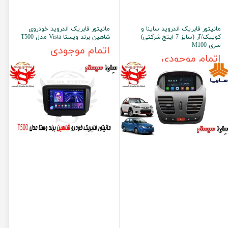
مانیتور فابریک اندروید ساینا و
مانیتور فابریک اندروید خودروی
کوییک/آر (سایز 7 اینچ شرکتی)
شاهین برند ویستا Vista مدل T500
سری M100
اتمام موجودی
اتمام موجودی