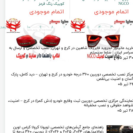
NGCO
کوییک رنگ قرمز
اتمام موجودی
اتمام موجودی
۲
۳
۴
۵
۶
۷
۸
۹
۱۰
۱۱
بعد
رید مانیتور اندروید فابریک شاهین در کرج و تهران| نصب تخصصی و ارسال به
راسر ایران | سلما سیستم
۳ تیر ۰۵
مرکز نصب تخصصی دوربین ۳۶۰ درجه خودرو در کرج و تهران – دید کامل، پارک
سان و امنیت بی‌نقص
۲ تیر ۰۵
مایندگی مرکزی تخصصی دوربین ثبت وقایع خودرو (دش کمرا) در کرج – امنیت،
واهد حقوقی و نصب مخفیانه
۲ تیر ۰۵
راهنمای جامع آپشن‌های تخصصی تویوتا کرولا کراس لوین
راو4(مدل‌های ۲۰۲۴، ۲۰۲۵ و ۲۰۲۶)؛ از دوربین ۳۶۰ درجه تا