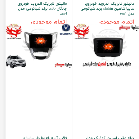
مانیتور فابریک اندروید خودروی
مانیتور فابریک اندروید خودروی
سایپا شاهین shahin برند شیائومی
چانگان cs35 برند شیائومی مدل
مدل zen4
zen4
اتمام موجودی
اتمام موجودی
چراغ عقب اسپرت کوئیک مدل
فلاپ آینه راهنما دار ساینا و