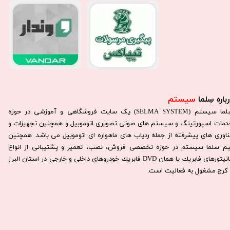
باره سِلما
سیستم​​​​​​​
سِلما سيستم (SELMA SYSTEM) یک سایت فروشگاهی و آموزشی در حوزه
دمات اسپورتینگ و سیستم های صوتی تصویری اتوموبیل و همچنین تجهیزات و
ناوری های پیشرفته از جمله ردیاب های ماهواره ای اتوموبیل می باشد. همچنين
يم سلما سيستم در حوزه تخصصی فروش، نصب، تعمير و پشتيبانی از انواع
مانيتورهای فابريك يا همان DVD فابريك خودروهای داخلی و خارجی در استان البرز
كرج مشغول به فعاليت است.​​​​​​​