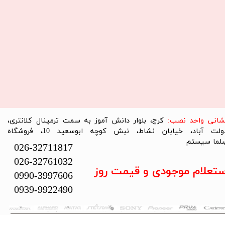
نشانی واحد نصب:
کرج، بلوار دانش آموز به سمت ترمینال کلانتری،
دولت آباد، خیابان نشاط، نبش کوچه ابوسعید 10، فروشگاه
لما سیستم​​​​​​​
026-32711817
026-32761032
ستعلام موجودی و قیمت روز
0990-3997606
0939-9922490
تمام حقوق این سایت متعلق به فروشگاه سلما سیستم می‌باشد.