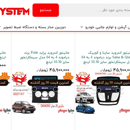
جستجو
آپشن و لوازم جانبی خودرو
دوربین مدار بسته و دستگاه ضبط تصویر
درو
دوربین مدار بسته
درو
دوربین مدار بسته بر اساس تکنولوژی
یتور اندروید ساینا و کوییک
مانیتور اندروید پراید Pride برند
Saina & Quick برند دیاموند 4 به 64
دیاموند 4 به 64 مدل سیمکارتخور
اینچ ا
 سیمکارتخور سایز 10.36 اینچ
سایز 10.36 اینچ
۰۰,۰۰۰
۴۵,۹۰۰, تومان
۴۵,۹۰۰,۰۰۰ تومان
درو
ین قیمت 30 روز گذشته
کمترین قیمت 30 روز گذشته
کمترین 
ایربگ و رابط چرخشی
El
تی مدیا