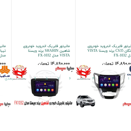
یتور فابریک اندروید خودروی
مانیتور فابریک اندروید خودروی
مانی
چانگان CS35 برند ویستا VISTA
شاهین SHAHIN برند ویستا
FX-103
VISTA مدل FX-1032
مدل -1032
۱۴,۸۹۰, تومان
۱۴,۸۹۰,۰۰۰ تومان
۰,۰۰۰
۱
۲
۳
۴
۵
۶
۷
۸
۹
۱۰
بعدی