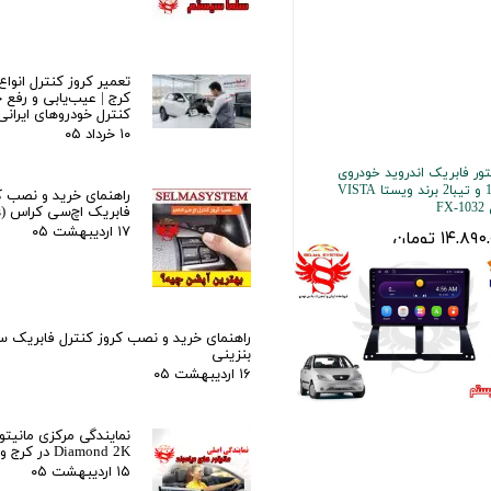
تعمیر کروز کنترل انواع
کرج | عیب‌یابی و رفع خ
کنترل خودروهای ایرانی
۱۰ خرداد ۰۵
تور فابریک اندروید خودروی
تیبا1 و تیبا2 برند ویستا VISTA
راهنمای خرید و نصب ک
FX
فابریک اچ‌سی کراس (H30 Cross)
۱۴,۸۹ تومان
۱۷ اردیبهشت ۰۵
راهنمای خرید و نصب کروز کنترل فابریک 
بنزینی
۱۶ اردیبهشت ۰۵
نمایندگی مرکزی مانیتور
Diamond 2K در کرج و تهران
۱۵ اردیبهشت ۰۵