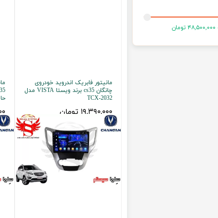
تویوتا TOYOTA
گیرنده دیجیتال
لیفان LIFAN
سنسور دنده عقب Sensor
رنو RENAULT
دوربین خودرو Car Camera
جک JAC
دوربین ثبت وقایع (CAM
مانیتور فابریک اندروید خودروی
ما
نیسان NISSAN
پاور ویندوز Power Windows
چانگان cs35 برند ویستا VISTA مدل
TCX-2032
حاف
جیلی GEELY
پاور سانروف Power Sunroof
۱۹,۳۹۰,۰۰۰ تومان
,۰۰۰
سیتروئن CITROEN
باند و بلندگو و
بی ام و BMW
آمپلی فایر خودر
مرسدس بنز MERCEDES BENZ
طاقچه MDF و 3D عقب خودرو