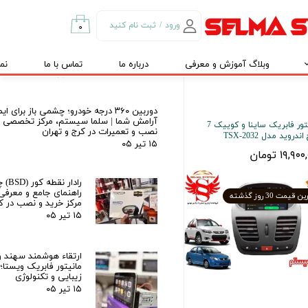
راهنمای جامع آپشن‌
تویوتا کرولا کراس لوین
ورود
/
ثبت نام کنید
۰
۰۲۶
حساب کاربری من
تاشو فابریک دوربین د
سنسور دنده عقب
وبلاگ آموزش و معرفی
درباره ما
تماس با ما
نم
تغییر گذر واژه
۲۷ تیر ۰۵
سفارشات
دوربین ۳۶۰ درجه خودرو؛ چشمی باز برای ا
آرامش شما | سلما سیستم، مرکز تخصصی
خروج از حساب
مانیتور فابریک ساینا و کوییک 7
نصب و تعمیرات در کرج و تهران
کاربری
ندروید مدل TSX-2032
۱۵ تیر ۰۵
۱۹,۹ تومان
رادار 
راهنمای جامع و معرفی
قیمت 30 روز گذشته
مرکز خرید و نصب در کر
۱۵ تیر ۰۵
ارتقاء هوشمند سهند و
مانیتور فابریک ویستا؛
زیبایی و تکنولوژی
۱۵ تیر ۰۵