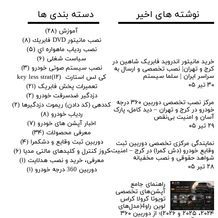
دسته بندی ها
نوشته های اخیر
آموزش
(۲۸)
نصب مانيتور DVD فابريك
(۸)
نصب ردياب ماهواره اي
(۵)
سیاست شغلی
(۶)
خرید مانیتور اندروید فابریک شاهین در
نصب سیستم صوتی خودرو
(۳)
کرج و تهران| نصب تخصصی و ارسال به
سراسر ایران | سلما سیستم
کی لس استارت key less strat
(۱۲)
۳۰ تیر ۰۵
تعمیرات پخش فابریک
(۲۱)
دزدگیر ضدسرقت خودرو
(۲)
مرکز نصب تخصصی دوربین ۳۶۰ درجه
کددهی (کد دادن) ریموت دزدگیرها
(۲)
خودرو در کرج و تهران – دید کامل، پارک
ردیاب خودرو
(۸)
آسان و امنیت بی‌نقص
اخبار آپشن های خودرو
(۷)
۲۹ تیر ۰۵
معرفی محصولات
(۳۴)
دوربین ثبت وقایع و دشکمرا
(۴)
نمایندگی مرکزی تخصصی دوربین ثبت
وقایع خودرو (دش کمرا) در کرج – امنیت،
کروز کنترل و کلیدهای مالتی مدیا
(۶)
شواهد حقوقی و نصب مخفیانه
معرفی، خرید و نصب هدلایت
(۱)
۲۸ تیر ۰۵
دوربین 360 درجه خودرو
(۱)
راهنمای جامع
آپشن‌های تخصصی
تویوتا کرولا کراس
لوین راو4(مدل‌های
۲۰۲۴، ۲۰۲۵ و ۲۰۲۶)؛ از دوربین ۳۶۰