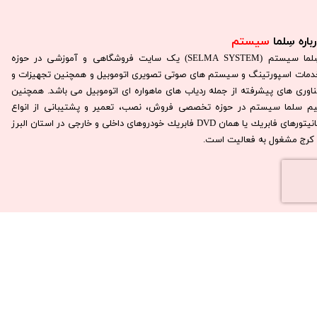
باره سِلما
سیستم​​​​​​​
سِلما سيستم (SELMA SYSTEM) یک سایت فروشگاهی و آموزشی در حوزه
دمات اسپورتینگ و سیستم های صوتی تصویری اتوموبیل و همچنین تجهیزات و
ناوری های پیشرفته از جمله ردیاب های ماهواره ای اتوموبیل می باشد. همچنين
يم سلما سيستم در حوزه تخصصی فروش، نصب، تعمير و پشتيبانی از انواع
مانيتورهای فابريك يا همان DVD فابريك خودروهای داخلی و خارجی در استان البرز
كرج مشغول به فعاليت است.​​​​​​​