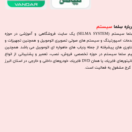
باره سِلما
سیستم​​​​​​​
سِلما سيستم (SELMA SYSTEM) یک سایت فروشگاهی و آموزشی در حوزه
دمات اسپورتینگ و سیستم های صوتی تصویری اتوموبیل و همچنین تجهیزات و
ناوری های پیشرفته از جمله ردیاب های ماهواره ای اتوموبیل می باشد. همچنين
يم سلما سيستم در حوزه تخصصی فروش، نصب، تعمير و پشتيبانی از انواع
مانيتورهای فابريك يا همان DVD فابريك خودروهای داخلی و خارجی در استان البرز
كرج مشغول به فعاليت است.​​​​​​​