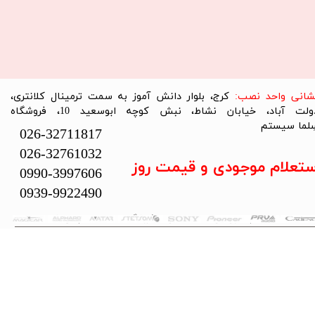
نشانی واحد نصب:
کرج، بلوار دانش آموز به سمت ترمینال کلانتری،
دولت آباد، خیابان نشاط، نبش کوچه ابوسعید 10، فروشگاه
لما سیستم​​​​​​​
026-32711817
026-32761032
ستعلام موجودی و قیمت روز
0990-3997606
0939-9922490
تمام حقوق این سایت متعلق به فروشگاه سلما سیستم می‌باشد.