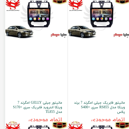
مانیتور فابریک جیلی امگرند 7 برند
مانیتور جیلی GELLY امگرند 7
وینکا مدل RS855 سری +S400
وینکا اندروید فابریک سری +S170
پلاس
مدل TL855
اتمام موجودی
اتمام موجودی