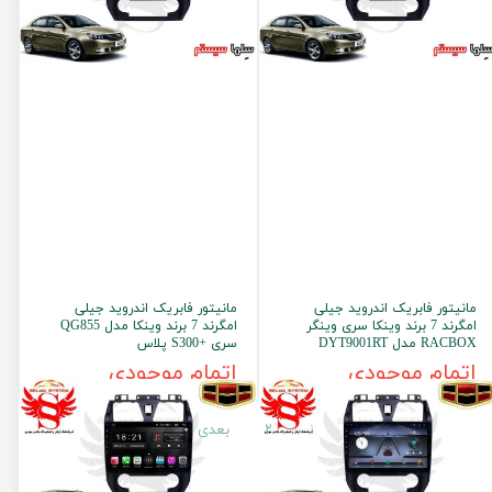
مانیتور فابریک اندروید جیلی
مانیتور فابریک اندروید جیلی
امگرند 7 برند وینکا سری وینگر
امگرند 7 برند وینکا مدل QG855
RACBOX مدل DYT9001RT
سری +S300 پلاس
اتمام موجودی
اتمام موجودی
۱
۲
بعدی