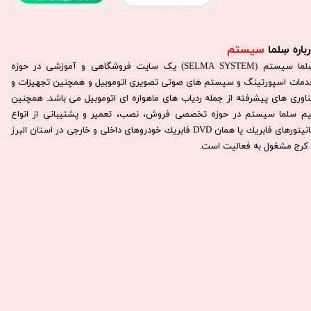
باره سِلما
سیستم​​​​​​​
سِلما سيستم (SELMA SYSTEM) یک سایت فروشگاهی و آموزشی در حوزه
دمات اسپورتینگ و سیستم های صوتی تصویری اتوموبیل و همچنین تجهیزات و
ناوری های پیشرفته از جمله ردیاب های ماهواره ای اتوموبیل می باشد. همچنين
يم سلما سيستم در حوزه تخصصی فروش، نصب، تعمير و پشتيبانی از انواع
مانيتورهای فابريك يا همان DVD فابريك خودروهای داخلی و خارجی در استان البرز
كرج مشغول به فعاليت است.​​​​​​​