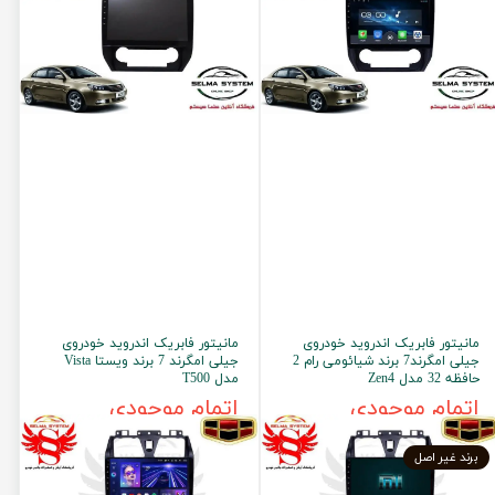
مانیتور فابریک اندروید خودروی
مانیتور فابریک اندروید خودروی
جیلی امگرند7 برند شیائومی رام 2
جیلی امگرند 7 برند ویستا Vista
حافظه 32 مدل Zen4
مدل T500
اتمام موجودی
اتمام موجودی
برند غیر اصل