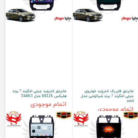
مانیتور فابریک اندروید خودروی
مانیتور اندروید جیلی امگرند 7 برند
جیلی امگرند 7 برند شیائومی مدل
هلیکس HELIX مدل T440UI
zen4
اتمام موجودی
اتمام موجودی