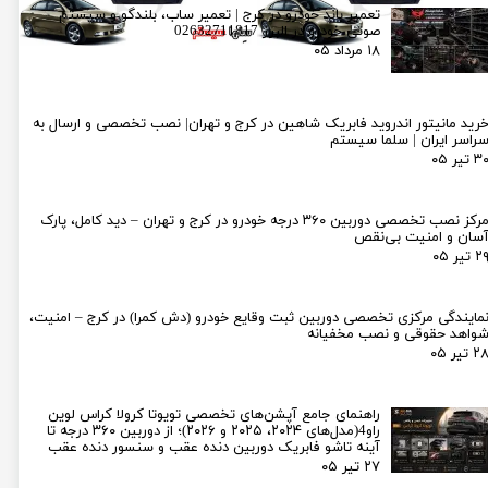
تعمیر باند خودرو در کرج | تعمیر ساب، بلندگو و سیستم
صوتی خودرو در البرز 02632711817
۱۸ مرداد ۰۵
رید مانیتور اندروید فابریک شاهین در کرج و تهران| نصب تخصصی و ارسال به
راسر ایران | سلما سیستم
۳ تیر ۰۵
مرکز نصب تخصصی دوربین ۳۶۰ درجه خودرو در کرج و تهران – دید کامل، پارک
سان و امنیت بی‌نقص
۲ تیر ۰۵
مایندگی مرکزی تخصصی دوربین ثبت وقایع خودرو (دش کمرا) در کرج – امنیت،
واهد حقوقی و نصب مخفیانه
۲ تیر ۰۵
راهنمای جامع آپشن‌های تخصصی تویوتا کرولا کراس لوین
راو4(مدل‌های ۲۰۲۴، ۲۰۲۵ و ۲۰۲۶)؛ از دوربین ۳۶۰ درجه تا
آینه تاشو فابریک دوربین دنده عقب و سنسور دنده عقب
۲۷ تیر ۰۵