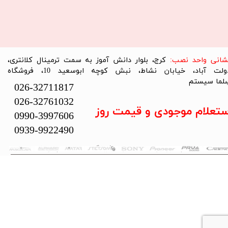
نشانی واحد نصب:
کرج، بلوار دانش آموز به سمت ترمینال کلانتری،
دولت آباد، خیابان نشاط، نبش کوچه ابوسعید 10، فروشگاه
لما سیستم​​​​​​​
026-32711817
026-32761032
ستعلام موجودی و قیمت روز
0990-3997606
0939-9922490
تمام حقوق این سایت متعلق به فروشگاه سلما سیستم می‌باشد.