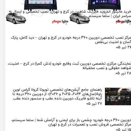
رید مانیتور اندروید فابریک شاهین در کرج و تهران| نصب تخصصی و ارسال به
راسر ایران | سلما سیستم
۳ تیر ۰۵
مرکز نصب تخصصی دوربین ۳۶۰ درجه خودرو در کرج و تهران – دید کامل، پارک
سان و امنیت بی‌نقص
۲ تیر ۰۵
مایندگی مرکزی تخصصی دوربین ثبت وقایع خودرو (دش کمرا) در کرج – امنیت،
واهد حقوقی و نصب مخفیانه
۲ تیر ۰۵
راهنمای جامع آپشن‌های تخصصی تویوتا کرولا کراس لوین
راو4(مدل‌های ۲۰۲۴، ۲۰۲۵ و ۲۰۲۶)؛ از دوربین ۳۶۰ درجه تا
آینه تاشو فابریک دوربین دنده عقب و سنسور دنده عقب
۲۷ تیر ۰۵
دوربین ۳۶۰ درجه خودرو؛ چشمی باز برای ایمنی و آرامش شما | سلما سیستم،
رکز تخصصی فروش نصب و تعمیرات در کرج و تهران
۱ تیر ۰۵