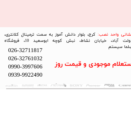
نشانی واحد نصب:
کرج، بلوار دانش آموز به سمت ترمینال کلانتری،
دولت آباد، خیابان نشاط، نبش کوچه ابوسعید 10، فروشگاه
لما سیستم​​​​​​​
026-32711817
026-32761032
ستعلام موجودی و قیمت روز
0990-3997606
0939-9922490
تمام حقوق این سایت متعلق به فروشگاه سلما سیستم می‌باشد.