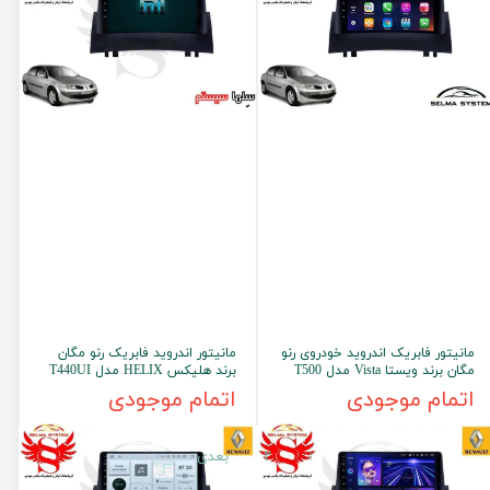
مانیتور فابریک اندروید خودروی رنو
مانیتور اندروید فابریک رنو مگان
مگان برند ویستا Vista مدل T500
برند هلیکس HELIX مدل T440UI
اتمام موجودی
اتمام موجودی
۱
۲
بعدی