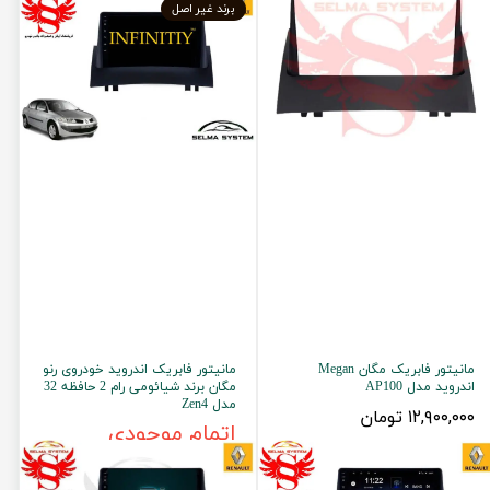
برند غیر اصل
مانیتور فابریک مگان Megan
مانیتور فابریک اندروید خودروی رنو
اندروید مدل AP100
مگان برند شیائومی رام 2 حافظه 32
مدل Zen4
۱۲,۹۰۰,۰۰۰ تومان
اتمام موجودی