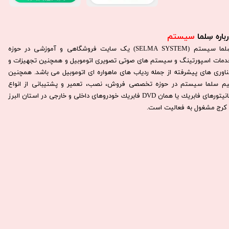
باره سِلما
سیستم​​​​​​​
سِلما سيستم (SELMA SYSTEM) یک سایت فروشگاهی و آموزشی در حوزه
دمات اسپورتینگ و سیستم های صوتی تصویری اتوموبیل و همچنین تجهیزات و
ناوری های پیشرفته از جمله ردیاب های ماهواره ای اتوموبیل می باشد. همچنين
يم سلما سيستم در حوزه تخصصی فروش، نصب، تعمير و پشتيبانی از انواع
مانيتورهای فابريك يا همان DVD فابريك خودروهای داخلی و خارجی در استان البرز
كرج مشغول به فعاليت است.​​​​​​​