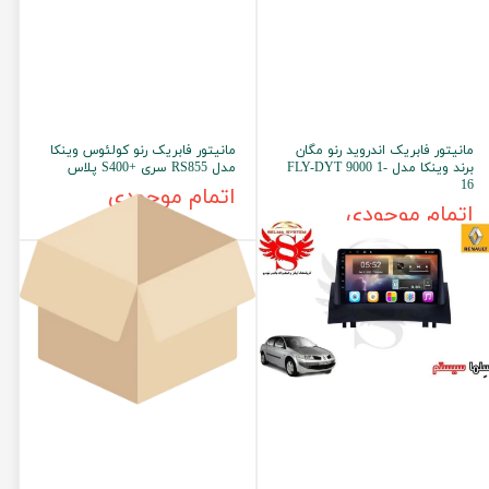
مانیتور فابریک اندروید رنو مگان
مانیتور فابریک رنو کولئوس وینکا
برند وینکا مدل FLY-DYT 9000 1-
مدل RS855 سری +S400 پلاس
16
اتمام موجودی
اتمام موجودی