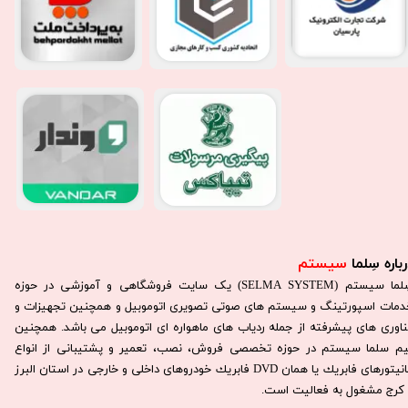
باره سِلما
سیستم​​​​​​​
سِلما سيستم (SELMA SYSTEM) یک سایت فروشگاهی و آموزشی در حوزه
دمات اسپورتینگ و سیستم های صوتی تصویری اتوموبیل و همچنین تجهیزات و
ناوری های پیشرفته از جمله ردیاب های ماهواره ای اتوموبیل می باشد. همچنين
يم سلما سيستم در حوزه تخصصی فروش، نصب، تعمير و پشتيبانی از انواع
مانيتورهای فابريك يا همان DVD فابريك خودروهای داخلی و خارجی در استان البرز
كرج مشغول به فعاليت است.​​​​​​​