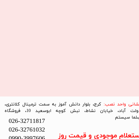
نشانی واحد نصب:
کرج، بلوار دانش آموز به سمت ترمینال کلانتری،
دولت آباد، خیابان نشاط، نبش کوچه ابوسعید 10، فروشگاه
لما سیستم​​​​​​​
026-32711817
026-32761032
ستعلام موجودی و قیمت روز
0990-3997606