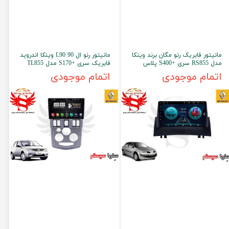
مانیتور فابریک رنو مگان برند وینکا
مانیتور رنو ال 90 L90 وینکا اندروید
مدل RS855 سری +S400 پلاس
فابریک سری +S170 مدل TL855
اتمام موجودی
اتمام موجودی