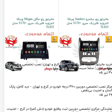
مانیتور رنو ساندرو Sandero وینکا
مانیتور رنو مگان Megan وینکا
اندروید فابریک سری +S170 مدل
اندروید فابریک سری +S170 مدل
TL855
TL855
اتمام موجودی
اتمام موجودی
قبلی
۱
۲
۳
۴
۵
۶
۷
بعدی
رید مانیتور اندروید فابریک شاهین در کرج و تهران| نصب تخصصی و ارسال به
راسر ایران | سلما سیستم
۳ تیر ۰۵
مرکز نصب تخصصی دوربین ۳۶۰ درجه خودرو در کرج و تهران – دید کامل، پارک
سان و امنیت بی‌نقص
۲ تیر ۰۵
مایندگی مرکزی تخصصی دوربین ثبت وقایع خودرو (دش کمرا) در کرج – امنیت،