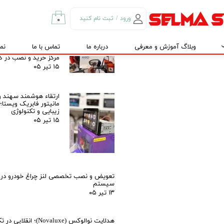
نصب و تعمیرات در کرج و تهران
۱۵ تیر ۰۵
ورود
/
ثبت نام کنید
۰
حساب کاربری من
رادار 
وبلاگ آموزش و معرفی
درباره ما
تماس با ما
نم
راهنمای جامع و معرفی
تغییر گذر واژه
مرکز خرید و نصب در کر
۱۵ تیر ۰۵
سفارشات
خروج از حساب
ارتقاء هوشمند سهند و
کاربری
مانیتور فابریک ویستا؛
زیبایی و تکنولوژی
۱۵ تیر ۰۵
تعویض و نصب تخصصی لنز چراغ خودرو در ک
سیستم
۱۳ تیر ۰۵
هدلایت نوالوکس (Novaluxe)؛ انقل