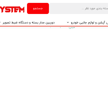
جستجو
آپشن و لوازم جانبی خودرو
دوربین مدار بسته و دستگاه ضبط تصویر
قبلی
۱
۲
درو
دوربین مدار بسته
درو
دوربین مدار بسته بر اساس تکنولوژی
درو
ایربگ و رابط چرخشی
El
تی مدیا