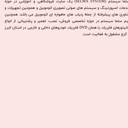
سِلما سيستم (SELMA SYSTEM) یک سایت فروشگاهی و آموزشی در حوزه
دمات اسپورتینگ و سیستم های صوتی تصویری اتوموبیل و همچنین تجهیزات و
ناوری های پیشرفته از جمله ردیاب های ماهواره ای اتوموبیل می باشد. همچنين
يم سلما سيستم در حوزه تخصصی فروش، نصب، تعمير و پشتيبانی از انواع
مانيتورهای فابريك يا همان DVD فابريك خودروهای داخلی و خارجی در استان البرز
كرج مشغول به فعاليت است.​​​​​​​