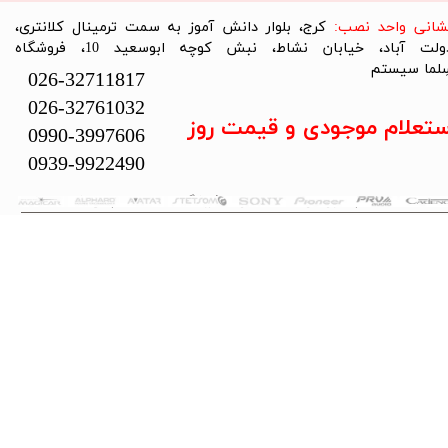
نشانی واحد نصب:
کرج، بلوار دانش آموز به سمت ترمینال کلانتری،
دولت آباد، خیابان نشاط، نبش کوچه ابوسعید 10، فروشگاه
لما سیستم​​​​​​​
026-32711817
026-32761032
ستعلام موجودی و قیمت روز
0990-3997606
0939-9922490
تمام حقوق این سایت متعلق به فروشگاه سلما سیستم می‌باشد.