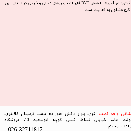
مانيتورهای فابريك يا همان DVD فابريك خودروهای داخلی و خارجی در استان البرز
كرج مشغول به فعاليت است.​​​​​​​
نشانی واحد نصب:
کرج، بلوار دانش آموز به سمت ترمینال کلانتری،
دولت آباد، خیابان نشاط، نبش کوچه ابوسعید 10، فروشگاه
لما سیستم​​​​​​​
026-32711817