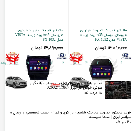
مانیتور فابریک اندروید خودروی
مانیتور فابریک اندروید خودروی
هیوندای توسان ix35 برند ویستا
هیوندای ix45 برند ویستا VISTA
VISTA مدل FX-1032
مدل FX-1032
۱۴,۸۹۰,۰۰۰ تومان
۱۴,۸۹۰,۰۰۰ تومان
۱
۲
۳
۴
۵
۶
۷
۸
۹
۱۰
بعد
تعمیر باند خودرو در کرج | تعمیر ساب، بلندگو و سیستم
صوتی خودرو در البرز 02632711817
۱۸ مرداد ۰۵
رید مانیتور اندروید فابریک شاهین در کرج و تهران| نصب تخصصی و ارسال به
راسر ایران | سلما سیستم
۳ تیر ۰۵