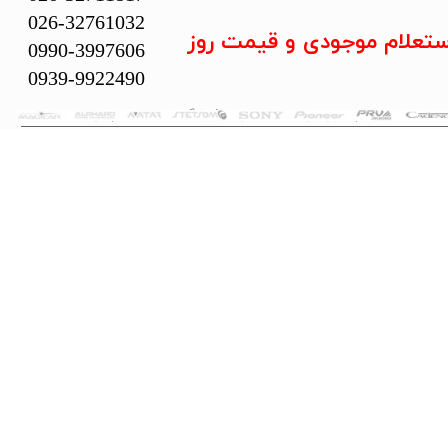
026-32761032
ستعلام موجودی و قیمت روز
0990-3997606
0939-9922490
تمام حقوق این سایت متعلق به فروشگاه سلما سیستم می‌باشد.