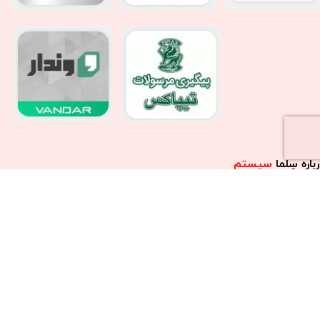
باره سِلما
سیستم​​​​​​​
سِلما سيستم (SELMA SYSTEM) یک سایت فروشگاهی و آموزشی در حوزه
دمات اسپورتینگ و سیستم های صوتی تصویری اتوموبیل و همچنین تجهیزات و
ناوری های پیشرفته از جمله ردیاب های ماهواره ای اتوموبیل می باشد. همچنين
يم سلما سيستم در حوزه تخصصی فروش، نصب، تعمير و پشتيبانی از انواع
مانيتورهای فابريك يا همان DVD فابريك خودروهای داخلی و خارجی در استان البرز
كرج مشغول به فعاليت است.​​​​​​​