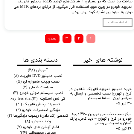
ساخت برد است که در بسیاری از شرکت‌های تولید کننده مانیتور فابریک
اندروید خودرو در چین مورد استفاده قرار میگیرد. از مزایای بردهای MTK می
توان به موارد زیر اشاره کرد: روان بودن …
ادامه مطلب
۱
۲
۳
بعدی
دسته بندی ها
نوشته های اخیر
آموزش
(۲۸)
نصب مانيتور DVD فابريك
(۸)
نصب ردياب ماهواره اي
(۵)
سیاست شغلی
(۶)
خرید مانیتور اندروید فابریک شاهین در
نصب سیستم صوتی خودرو
(۳)
کرج و تهران| نصب تخصصی و ارسال به
سراسر ایران | سلما سیستم
کی لس استارت key less strat
(۱۲)
۳۰ تیر ۰۵
تعمیرات پخش فابریک
(۲۱)
دزدگیر ضدسرقت خودرو
(۲)
مرکز نصب تخصصی دوربین ۳۶۰ درجه
کددهی (کد دادن) ریموت دزدگیرها
(۲)
خودرو در کرج و تهران – دید کامل، پارک
ردیاب خودرو
(۸)
آسان و امنیت بی‌نقص
اخبار آپشن های خودرو
(۷)
۲۹ تیر ۰۵
معرفی محصولات
(۳۴)