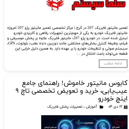
لیفان LIFAN
سنسور دنده عقب Sensor
رنو RENAULT
دوربین خودرو Car Camera
جک JAC
دوربین ثبت وقایع (CAM
تعمیر مانیتور فابریک 207 در کرج | مرکز تخصصی تعمیر مانیتور پژو 207 امروزه
مانیتور فابریک خودرو به یکی از مهم‌ترین تجهیزات رفاهی و کاربردی خودرو
نیسان NISSAN
پاور ویندوز Power Windows
تبدیل شده است. در خودرو پژو 207، مانیتور فابریک علاوه بر پخش موسیقی و
فیلم، وظیفه کنترل بخش‌های مختلفی مانند دوربین دنده عقب، بلوتوث، GPS،
جیلی GEELY
پاور سانروف Power Sunroof
سیستم صوتی و تنظیمات خودرو را بر عهده دارد. به همین دلیل خرابی این
قطعه می‌تواند باعث اختلال در …
سیتروئن CITROEN
باند و بلندگو و 
ادامه مطلب
بی ام و BMW
آمپلی فایر خودر
مرسدس بنز MERCEDES BENZ
طاقچه MDF و 3D عقب خودرو
کابوس مانیتور خاموش! راهنمای جامع
عیب‌یابی، خرید و تعویض تخصصی تاچ ۹
اینچ خودرو
۱۲ دی ۰۴
آموزش
،
تعمیرات پخش فابریک