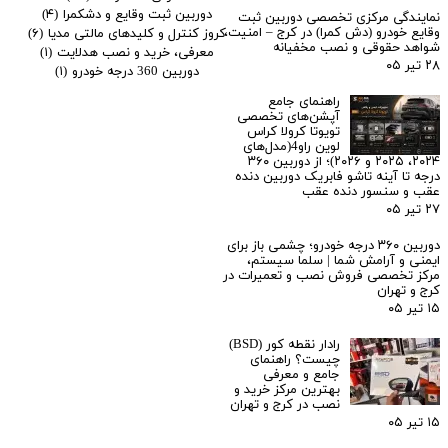
دوربین ثبت وقایع و دشکمرا
(۴)
نمایندگی مرکزی تخصصی دوربین ثبت
وقایع خودرو (دش کمرا) در کرج – امنیت،
کروز کنترل و کلیدهای مالتی مدیا
(۶)
شواهد حقوقی و نصب مخفیانه
معرفی، خرید و نصب هدلایت
(۱)
۲۸ تیر ۰۵
دوربین 360 درجه خودرو
(۱)
راهنمای جامع
آپشن‌های تخصصی
تویوتا کرولا کراس
لوین راو4(مدل‌های
۲۰۲۴، ۲۰۲۵ و ۲۰۲۶)؛ از دوربین ۳۶۰
درجه تا آینه تاشو فابریک دوربین دنده
عقب و سنسور دنده عقب
۲۷ تیر ۰۵
دوربین ۳۶۰ درجه خودرو؛ چشمی باز برای
ایمنی و آرامش شما | سلما سیستم،
مرکز تخصصی فروش نصب و تعمیرات در
کرج و تهران
۱۵ تیر ۰۵
رادار نقطه کور (BSD)
چیست؟ راهنمای
جامع و معرفی
بهترین مرکز خرید و
نصب در کرج و تهران
۱۵ تیر ۰۵