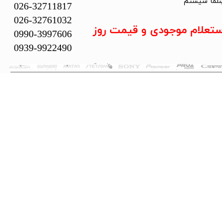
لما سیستم​​​​​​​
026-32711817
026-32761032
ستعلام موجودی و قیمت روز
0990-3997606
0939-9922490
تمام حقوق این سایت متعلق به فروشگاه سلما سیستم می‌باشد.