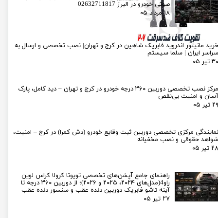
صوتی خودرو در البرز 02632711817
۱۸ مرداد ۰۵
رید مانیتور اندروید فابریک شاهین در کرج و تهران| نصب تخصصی و ارسال به
راسر ایران | سلما سیستم
۳ تیر ۰۵
مرکز نصب تخصصی دوربین ۳۶۰ درجه خودرو در کرج و تهران – دید کامل، پارک
سان و امنیت بی‌نقص
۲ تیر ۰۵
مایندگی مرکزی تخصصی دوربین ثبت وقایع خودرو (دش کمرا) در کرج – امنیت،
واهد حقوقی و نصب مخفیانه
۲ تیر ۰۵
راهنمای جامع آپشن‌های تخصصی تویوتا کرولا کراس لوین
راو4(مدل‌های ۲۰۲۴، ۲۰۲۵ و ۲۰۲۶)؛ از دوربین ۳۶۰ درجه تا
آینه تاشو فابریک دوربین دنده عقب و سنسور دنده عقب
۲۷ تیر ۰۵