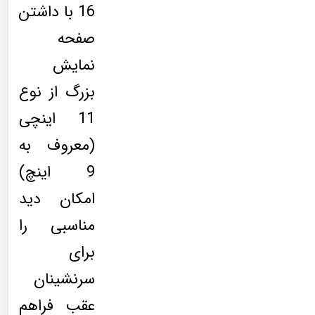
16 با داشتن
صفحه
نمایش
بزرگ از نوع
11 اینچی
(معروف به
9 اینچ)
امکان دید
مناسبی را
برای
سرنشینان
عقب فراهم