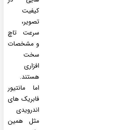
کیفیت
تصویر،
سرعت تاچ
و مشخصات
سخت
افزاری
هستند.
اما مانتیور
فابریک های
اندرویدی
مثل همین