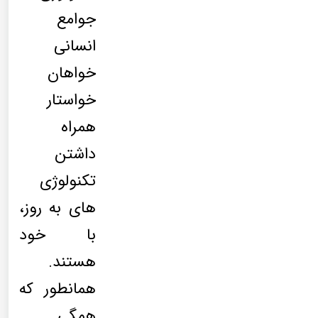
جوامع
انسانی
خواهان
خواستار
همراه
داشتن
تکنولوژی
های به روز،
با خود
هستند.
همانطور که
همگی