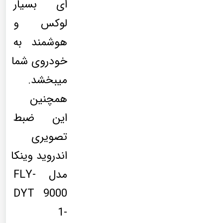
ای بسیار
لوکس و
هوشمند به
خودروی شما
میبخشد.
همچنین
این ضبط
تصویری
اندروید وینکا
مدل FLY-
DYT 9000
1-