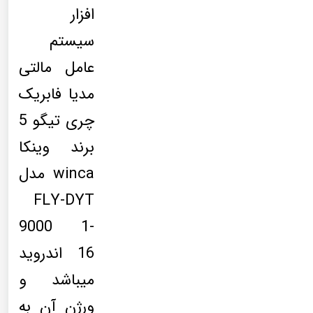
افزار
سیستم
عامل مالتی
مدیا فابریک
چری تیگو 5
برند وینکا
winca مدل
FLY-DYT
9000 1-
16 اندروید
میباشد و
ورژن آن به