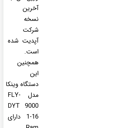
آخرین
نسخه
شرکت
آپدیت شده
است.
همچنین
این
دستگاه وینکا
مدل FLY-
DYT 9000
1-16 دارای
Ram