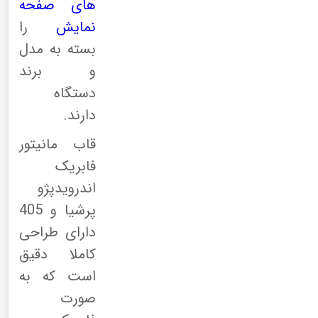
های صفحه
نمایش
را
بسته به مدل
و برند
دستگاه
دارند.
قاب مانیتور
فابریک
اندرویدپژو
پرشیا و 405
دارای طراحی
کاملا دقیق
است که به
صورت