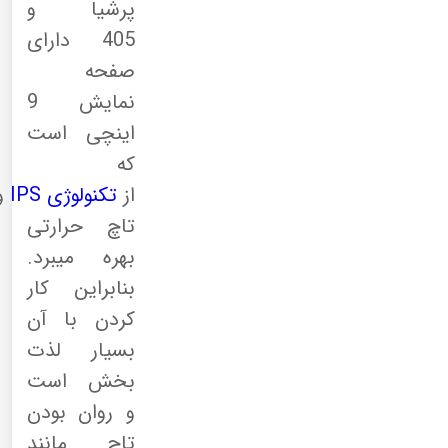
پرشیا و
405 دارای
صفحه
نمایش 9
اینچی است
که
از
تکنولوژی
IPS
و
تاچ حرارتی
بهره میبرد.
بنابراین کار
کردن با آن
بسیار لذت
بخش است
و روان بودن
تاچ مانند