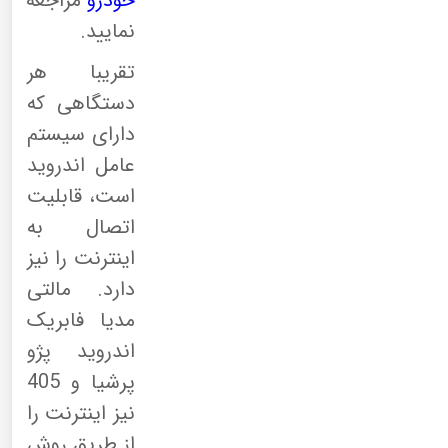
خودرو
مراجعه
نمایید.
تقریبا هر
دستگاهی که
دارای سیستم
عامل اندروید
است، قابلیت
اتصال به
اینترنت را نیز
دارد. مالتی
مدیا فابریک
اندروید پژو
پرشیا و 405
نیز اینترنت را
از طریق روش