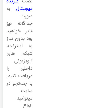
نصب
گیرنده
دیجیتال
به
صورت
جداگانه نیز
قادر خواهید
بود بدون نیاز
به اینترنت،
شبکه های
تلویزیونی
داخلی را
دریافت کنید.
با جستجو در
سایت
میتوانید
انواع