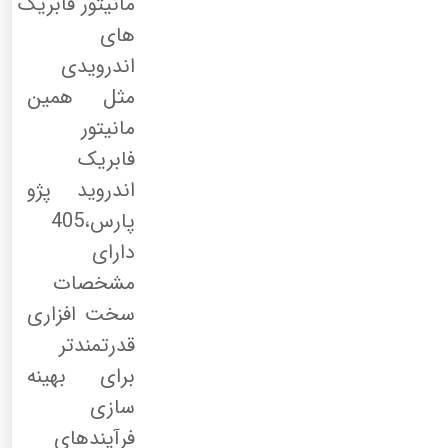
مانیتور فابریک
های
اندرویدی
مثل همین
مانیتور
فابریک
اندروید پژو
پارس،405
دارای
مشخصات
سخت افزاری
قدرتمندتر
برای بهینه
سازی
فرآیندهای