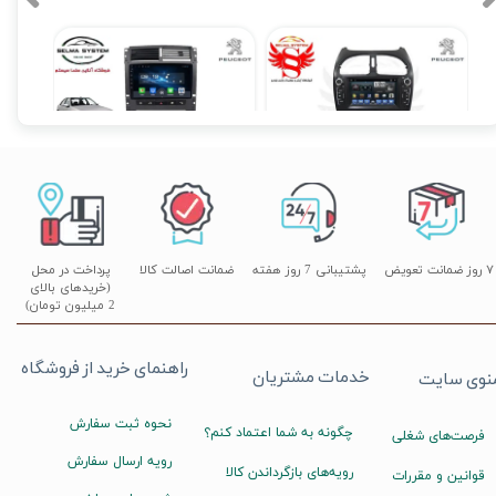
مانیتور فابریکی پژو 206 8 اینچ اندروید ولوم دار مدل M100
مانیتور فابریک پژو پارس و 405 اندروید مدل MTK
۱۶,۹۰۰,۰۰۰ تومان
۱۲,۹۰۰,۰۰۰ تومان
۰
۷ روز ضمانت تعویض
پشتیبانی 7 روز هفته
ضمانت اصالت کالا
پرداخت در محل
(خریدهای بالای
2 میلیون تومان)
راهنمای خرید از فروشگاه
خدمات مشتریان
نوی سایت
نحوه ثبت سفارش
چگونه به شما اعتماد کنم؟
فرصت‌های شغلی
رویه ارسال سفارش
رویه‌های بازگرداندن کالا
قوانین و مقررات