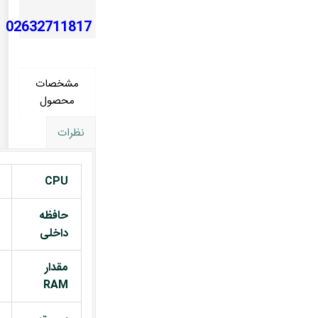
02632711817
مشخصات
محصول
نظرات
CPU
حافظه
داخلی
مقدار
RAM