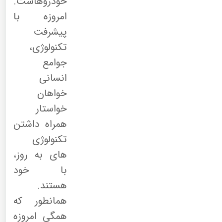
خودروهاست.
امروزه با
پیشرفت
تکنولوژی،
جوامع
انسانی
خواهان
خواستار
همراه داشتن
تکنولوژی
های به روز،
با خود
هستند.
همانطور که
همگی امروزه