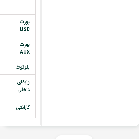
پورت
USB
پورت
AUX
بلوتوث
وایفای
داخلی
گارانتی