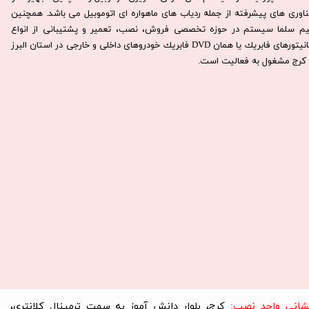
ناوری های پیشرفته از جمله ردیاب های ماهواره ای اتوموبیل می باشد. همچنين
يم سلما سيستم در حوزه تخصصی فروش، نصب، تعمير و پشتيبانی از انواع
مانيتورهای فابريك يا همان DVD فابريك خودروهای داخلی و خارجی در استان البرز
كرج مشغول به فعاليت است.​​​​​​​
نشانی واحد نصب:
کرج، بلوار دانش آموز به سمت ترمینال کلانتری،