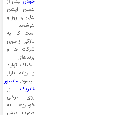
خودرو
یکی از
همین آپشن
های به روز و
هوشمند
است که به
تازگی از سوی
شرکت ها و
برندهای
مختلف تولید
و روانه بازار
میشود.
مانیتور
فابریک
بر
روی برخی
خودروها به
صورت پیش