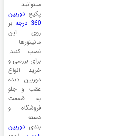
میتوانید
پکیج
دوربین
360 درجه
بر
روی این
مانیتورها
نصب کنید.
برای بررسی و
خرید انواع
دوربین دنده
عقب و جلو
به قسمت
فروشگاه و
دسته
بندی
دوربین