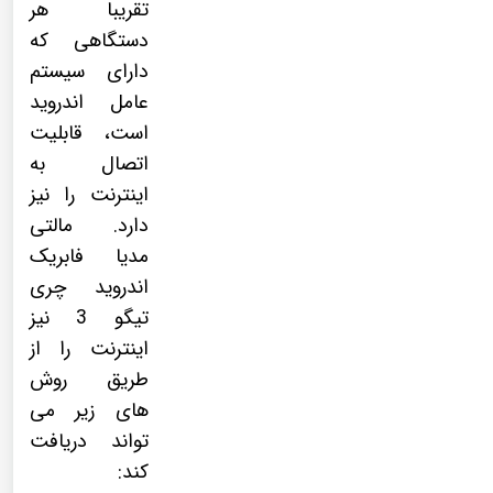
تقریبا هر
دستگاهی که
دارای سیستم
عامل اندروید
است، قابلیت
اتصال به
اینترنت را نیز
دارد. مالتی
مدیا فابریک
اندروید چری
تیگو 3 نیز
اینترنت را از
طریق روش
های زیر می
تواند دریافت
کند: