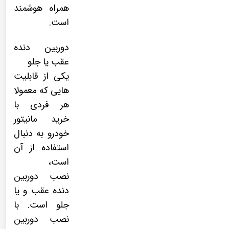
همراه هوشمند
است.
دوربین دنده
عقب یا جلو
یکی از قابلیت
هایی که معمولا
هر فردی با
خرید مانیتور
خودرو به دنبال
استفاده از آن
است،
نصب
دوربین
دنده عقب
و یا
جلو است. با
نصب دوربین