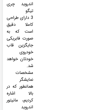
اندروید چری
تیگو
3 دارای طراحی
کاملا دقیق
است که به
صورت فابریکی
جایگزین قاب
خودروی
خودتان خواهد
شد.
مشخصات
نمایشگر
همانطور که در
بالا اشاره
کردیم، مانیتور
اندروید