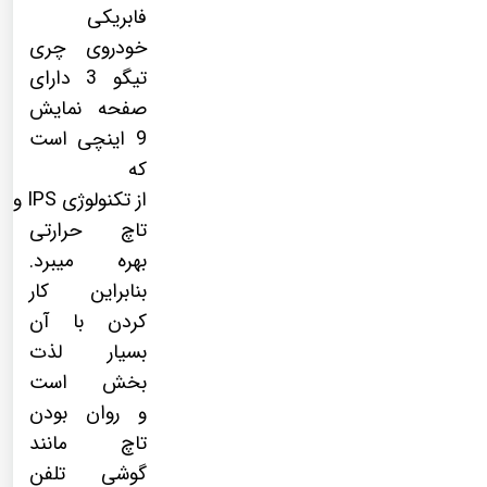
فابریکی
خودروی چری
تیگو 3 دارای
صفحه نمایش
9 اینچی است
که
از
تکنولوژی
IPS
و
تاچ حرارتی
بهره میبرد.
بنابراین کار
کردن با آن
بسیار لذت
بخش است
و روان بودن
تاچ مانند
گوشی تلفن