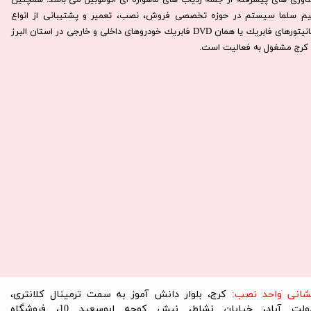
ناوری های پیشرفته از جمله ردیاب های ماهواره ای اتوموبیل می باشد. همچنين
يم سلما سيستم در حوزه تخصصی فروش، نصب، تعمير و پشتيبانی از انواع
مانيتورهای فابريك يا همان DVD فابريك خودروهای داخلی و خارجی در استان البرز
كرج مشغول به فعاليت است.​​​​​​​
نشانی واحد نصب:
کرج، بلوار دانش آموز به سمت ترمینال کلانتری،
دولت آباد، خیابان نشاط، نبش کوچه ابوسعید 10، فروشگاه