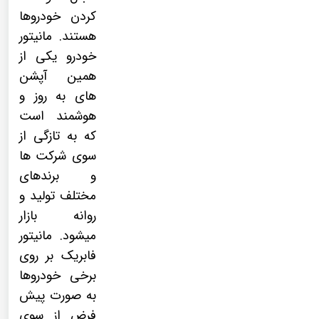
کردن خودروها
هستند.
مانیتور
خودرو
یکی از
همین آپشن
های به روز و
هوشمند است
که به تازگی از
سوی شرکت ها
و برندهای
مختلف تولید و
روانه بازار
میشود.
مانیتور
فابریک
بر روی
برخی خودروها
به صورت پیش
فرض از سوی