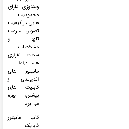
ویندوزی دارای
محدودیت
هایی در کیفیت
تصویر، سرعت
تاچ و
مشخصات
سخت افزاری
هستند.اما
مانیتور های
اندرویدی از
قابلیت های
بیشتری بهره
می برد
قاب مانیتور
فابریک