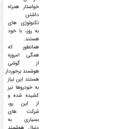
خواستار همراه
داشتن
تکنولوژی های
به روز، با خود
هستند.
همانطور که
همگی امروزه
از
گوشی
هوشمند
برخوردار
هستند این نیاز
به خودروها نیز
کشیده شده و
از این رو،
شرکت های
بسیاری به
دنبال هوشمند