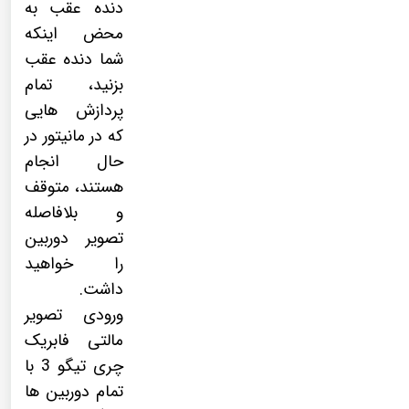
دنده عقب به
محض اینکه
شما دنده عقب
بزنید، تمام
پردازش هایی
که در مانیتور در
حال انجام
هستند، متوقف
و بلافاصله
تصویر دوربین
را خواهید
داشت.
ورودی تصویر
مالتی فابریک
چری تیگو 3 با
تمام دوربین ها