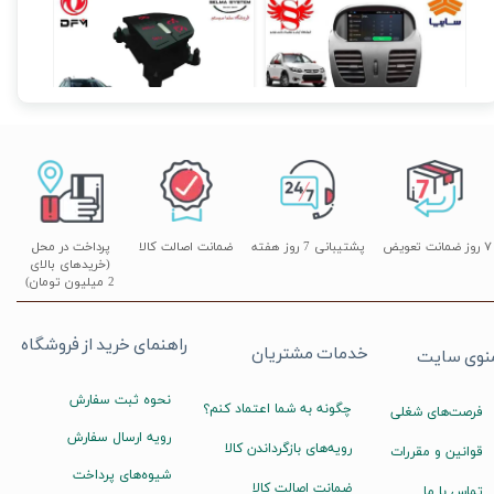
مانیتور فابریکی اندروید تیبا TIBA فولتاچ مدل T3L
مانیتور فابریک ساینا و کوییک 7 اینچ اندروید مدل W100
کروز کنترل و لیمیتر فابریک H30 کراس
۱۰,۳۹۰,۰۰۰ تومان
۲۰,۵۰۰,۰۰۰ تومان
۲۰,۱۹۰,۰۰۰ تومان
۷ روز ضمانت تعویض
پشتیبانی 7 روز هفته
ضمانت اصالت کالا
پرداخت در محل
(خریدهای بالای
2 میلیون تومان)
راهنمای خرید از فروشگاه
خدمات مشتریان
نوی سایت
نحوه ثبت سفارش
چگونه به شما اعتماد کنم؟
فرصت‌های شغلی
رویه ارسال سفارش
رویه‌های بازگرداندن کالا
قوانین و مقررات
شیوه‌های پرداخت
ضمانت اصالت کالا
تماس با ما