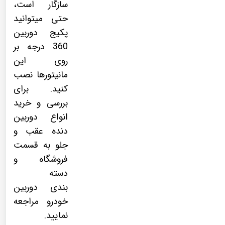
سازگار است،
حتی میتوانید
پکیج
دوربین
360 درجه
بر
روی این
مانیتورها نصب
کنید. برای
بررسی و خرید
انواع دوربین
دنده عقب و
جلو به قسمت
فروشگاه و
دسته
بندی
دوربین
خودرو
مراجعه
نمایید.