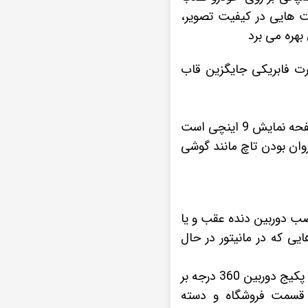
ت هایی در کیفیت تصویر،
هره می برد
دقیق است که به صورت فابریکی جایگزین قاب
همانطور که در بالا اشاره کردیم، مانیتور اندروید فابریکی خودروی هیوندای النترا 2014 دارای صفحه نمایش 9 اینچی است
روان بودن تاچ مانند گوشی
 نصب
دوربین دنده عقب
و یا
ی که در مانیتور در حال
دوربین 360 درجه
بر
ه قسمت فروشگاه و دسته