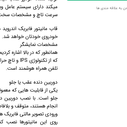
میکند دارای سیستم عامل وی
دن به علاقه مندی ها
سرعت تاچ و مشخصات سخت افزا
خودروی خودتان خواهد شد.
مشخصات نمایشگر
که از
تکنولوژی
IPS
و تاچ حرار
تلفن همراه هوشمند است.
دوربین دنده عقب یا جلو
یکی از قابلیت هایی که معمول
جلو است. با نصب دوربین دن
انجام هستند، متوقف و بلافاص
ورودی تصویر مالتی فابریک هیوندای النترا 2014 با تمام دوربین ها س
روی این مانیتورها نصب کن