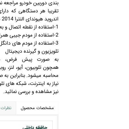
بندی
دوربین خودرو
مراجعه نم
تقریبا هر دستگاهی که دارای
اندروید هیوندای النترا 2014 نیز اینترنت را از طریق روش های زیر می تواند دریافت کند:
1-استفاده از نقطه اتصال و به اشتراک گذاری اینترنت گوشی
2-استفاده از مودم جیبی همراه
3-استفاده از مودم های دانگل 3Gو 4G یو اس بی
تلویزیون و گیرنده دیجیتال
به صورت پیش فرض، شما 
همچون
تلوبیون
،
آیو
،
لنز
،
روب
محاسبه میشود. بنابراین به 
نیاز به اینترنت، شبکه های تل
نیز مشاهده و بررسی نمائید.
مشخصات محصول
نظرات
حافظه داخلی