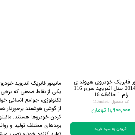
تویوتا TOYOTA
گیرنده دیجیتال
لیفان LIFAN
سنسور دنده عقب Sensor
رنو RENAULT
دوربین خودرو Car Camera
جک JAC
دوربین ثبت وقایع (CAM
نیسان NISSAN
پاور ویندوز Power Windows
جیلی GEELY
پاور سانروف Power Sunroof
سیتروئن CITROEN
باند و بلندگو و
ر فابریک خودروی هیوندای
مانیتور فابریک اندروید خودروی ه
النترا 2014 مدل اندروید سری 116
بی ام و BMW
آمپلی فایر خودر
یکی از نقاط ضعفی که برخی 
رام 1 حافظه 16
تکنولوژی، جوامع انسانی خوا
مرسدس بنز MERCEDES BENZ
طاقچه MDF و 3D عقب خودرو
کد محصول: 116android
از
گوشی هوشمند
برخوردار هس
۱۱,۹۰۰,۰۰۰ تومان
کردن خودروها هستند.
مانیتو
برندهای مختلف تولید و روانه
افزودن به سبد خرید
تولید کننده خودرو نصب میش