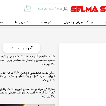
ورود
/
ثبت نام کنید
۰
حساب کاربری من
وبلاگ آموزش و معرفی
درباره ما
تماس با ما
نم
تغییر گذر واژه
سفارشات
خروج از حساب
کاربری
​​آخرین مقالات
خرید مانیتور اندروید فابریک شاهین در کرج و
نصب تخصصی و ارسال به سراسر ایران | سل
۳۰ تیر ۰۵
مرکز نصب تخصصی دوربین ۶۰
تهران – دید کامل، پارک آسان و امنیت بی‌ن
۲۹ تیر ۰۵
نمایندگی مرکزی تخصصی دوربین ثبت وقایع
کمرا) در کرج – امنیت، شواهد حقوقی و نص
۲۸ تیر ۰۵