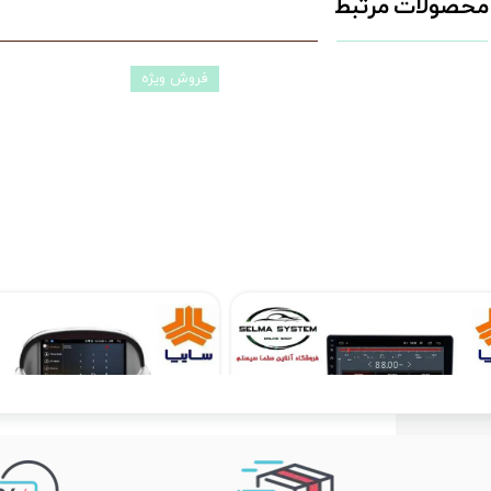
محصولات مرتبط
فروش ویژه
مانیتور فابریکی اندروید تیبا TIBA فولتاچ مدل T3L
۱۲,۹۰۰,۰۰۰ تومان
۱۰,۳۹۰,۰۰۰ تومان