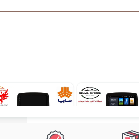
مانیتور فابریک ساینا و کوئیک اندروید 9 اینچ فول تاچ سری T3L
۹,۴۹۰,۰۰۰ تومان
۱۰,۵۹۰,۰۰۰ تومان