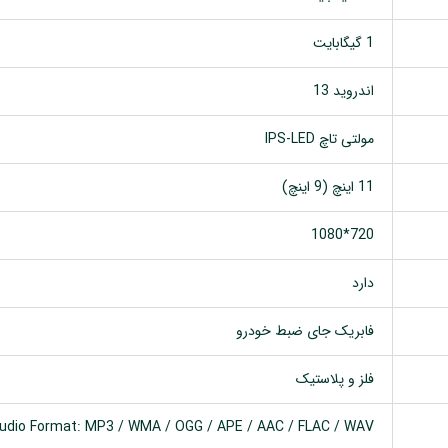
1 گیگابایت
اندروید 13
مولتی تاچ IPS-LED
11 اینچ (9 اینچ)
720*1080
دارد
فابریک جای ضبط خودرو
فلز و پلاستیک
udio Format: MP3 / WMA / OGG / APE / AAC / FLAC / WAV