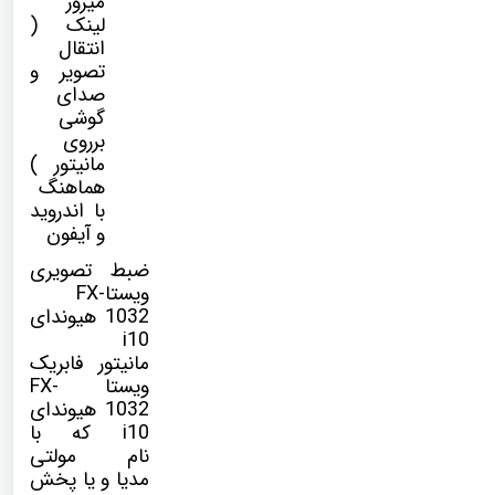
میرور
لینک (
انتقال
تصویر و
صدای
گوشی
برروی
مانیتور )
هماهنگ
با اندروید
و آیفون
ضبط تصویری
ویستاFX-
1032 هیوندای
i10
مانیتور فابریک
ویستا FX-
1032
هیوندای
i10
که با
نام
مولتی
مدیا
و یا پخش