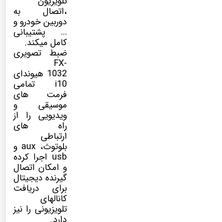
تلویزیون
،اتصال به
دوربین خودرو و
… پشتیبانی
کامل میکند.
ضبط تصویری
FX-
1032 هیوندای
i10 تمامی
فرمت های
موسیقی و
ویدیویی را از
راه های
ارتباطی
بلوتوث، aux و
usb اجرا کرده
و امکان اتصال
گیرنده دیجیتال
برای دریافت
کانالهای
تلویزیونی را نیز
دارد.