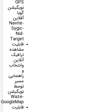
GPS
نویگیشن
گویا
آفلاین
Navite-
Sygic-
Nid-
Target
قابلیت
مشاهده
ترافیک
آنلاین
وانتخاب
و
راهنمایی
مسیر
توسط
نویگیشن
Waze-
GoogleMap
قابلیت