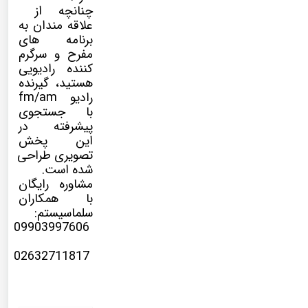
چنانچه از
علاقه مندان به
برنامه های
مفرح و سرگرم
کننده رادیویی
هستید، گیرنده
رادیو fm/am
با جستجوی
پیشرفته در
این پخش
تصویری طراحی
شده است.
مشاوره رایگان
با همکاران
سلماسیستم:
09903997606
02632711817