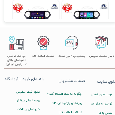
مانیتور فابریک خودروی هیوندای i10 مدل اندروید سری 116 رام 1 حافظه 16
مانیتور فابریک اندروید خودروی هیوندای i10 برند ویستا VISTA مدل FX-1032
۱۱,۹۰۰,۰۰۰ تومان
۱۴,۸۹۰,۰۰۰ تومان
۰
۷ روز ضمانت تعویض
پشتیبانی 7 روز هفته
ضمانت اصالت کالا
پرداخت در محل
(خریدهای بالای
2 میلیون تومان)
راهنمای خرید از فروشگاه
خدمات مشتریان
نوی سایت
نحوه ثبت سفارش
چگونه به شما اعتماد کنم؟
فرصت‌های شغلی
رویه ارسال سفارش
رویه‌های بازگرداندن کالا
قوانین و مقررات
شیوه‌های پرداخت
ضمانت اصالت کالا
تماس با ما