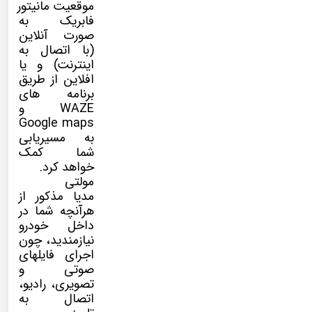
موقعیت مانیتور
فابریک به
صورت آنلاین
(با اتصال به
اینترنت) و یا
افلاین از طریق
برنامه های
WAZE و
Google maps
به مسیریابی
شما کمک
خواهد کرد.
مولتی
مدیا
مذکور از
هرآنچه شما در
داخل خودرو
نیازمندید، چون
اجرای فایلهای
صوتی و
تصویری، رادیو،
اتصال به