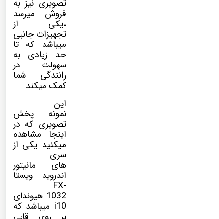
تصویری نیز به
فروش میرسد
،یکی از
تجهیزات جانبی
میباشد که تا
حد زیادی به
سهولت در
رانندگی شما
کمک میکند.
این
نمونه پخش
تصویری که در
اینجا مشاهده
میکنید یکی از
سری
های مانیتور
اندروید ویستا
FX-
1032 هیوندای
i10 میباشد که
بر روی قابی