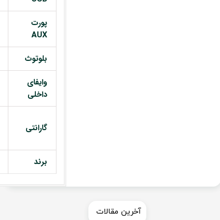
پورت
AUX
بلوتوث
وایفای
داخلی
گارانتی
برند
​​آخرین مقالات