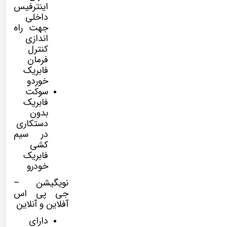
اینترفیس
داخلی
جهت راه
اندازی
کنترل
فرمان
فابریک
خوردو
سوکت
فابریک
بدون
دستکاری
در سیم
کشی
فابریک
خودرو
نویگیشن –
جی پی اس
آفلاین و آنلاین
دارای