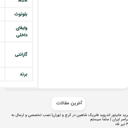
AUX
بلوتوث
وایفای
داخلی
گارانتی
برند
​​آخرین مقالات
ید مانیتور اندروید فابریک شاهین در کرج و تهران| نصب تخصصی و ارسال به
اسر ایران | سلما سیستم
 ۰۵