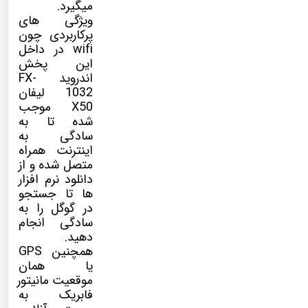
میگیرد.
ویژگی های
پرکاربردی چون
wifi در داخل
این پخش
اندروید
FX-
1032
لیفان
X50 موجب
شده تا به
سادگی به
اینترنت همراه
متصل شده و از
دانلود نرم افزار
ها تا جستجو
در گوگل را به
سادگی انجام
دهید.
همچنین GPS
یا همان
موقعیت مانیتور
فابریک به