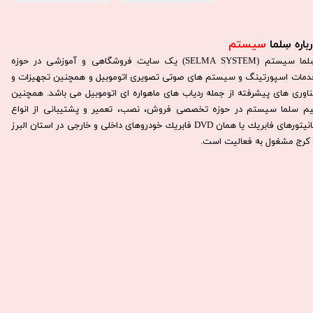
باره سِلما
سیستم​​​​​​​
سِلما سيستم (SELMA SYSTEM) یک سایت فروشگاهی و آموزشی در حوزه
دمات اسپورتینگ و سیستم های صوتی تصویری اتوموبیل و همچنین تجهیزات و
ناوری های پیشرفته از جمله ردیاب های ماهواره ای اتوموبیل می باشد. همچنين
يم سلما سيستم در حوزه تخصصی فروش، نصب، تعمير و پشتيبانی از انواع
مانيتورهای فابريك يا همان DVD فابريك خودروهای داخلی و خارجی در استان البرز
كرج مشغول به فعاليت است.​​​​​​​