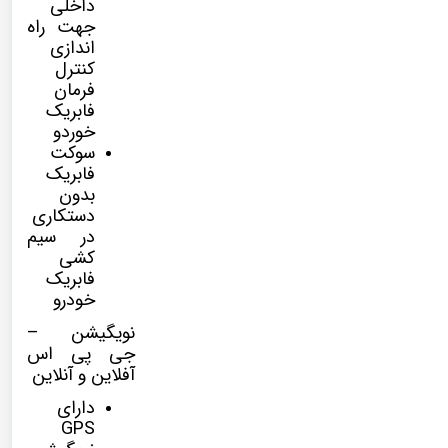
داخلی
جهت راه
اندازی
کنترل
فرمان
فابریک
خوردو
سوکت
فابریک
بدون
دستکاری
در سیم
کشی
فابریک
خودرو
نویگیشن –
جی پی اس
آفلاین و آنلاین
دارای
GPS