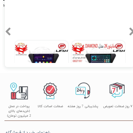
شگفت انگیز(محدود)
راهنمای جامع آپشن‌های تخصصی تویوتا کرولا کراس لوین راو4(مدل‌های ۲۰۲۴، ۲۰۲۵
و ۲۰۲۶)؛ از دوربین ۳۶۰ درجه تا آینه تاشو فابریک دوربین دنده عقب و سنسور دنده
قب
ر ۰۵
دوربین ۳۶۰ درجه خودرو؛ چشمی باز برای ایمنی و آرامش شما | سلما سیستم، مرکز
صصی فروش نصب و تعمیرات در کرج و تهران
 ۰۵
مانیتور فابریک ساینا و کوییک 7 اینچ اندروید مدل W100
مانیتور فابریک اندروید JAC j4 جک جی 4 مدل MTK
مانیتور اندروید لیفان Lifan X50 برند دیاموند 4 به 64 مدل سیمکارتخور سایز 10.36 اینچ
۱۲,۹۰۰,۰۰۰ تومان
۴۵,۹۰۰,۰۰۰ تومان
۷ روز ضمانت تعویض
پشتیبانی 7 روز هفته
ضمانت اصالت کالا
پرداخت در محل
(خریدهای بالای
2 میلیون تومان)
راهنمای خرید از فروشگاه