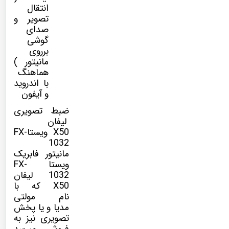
انتقال
تصویر و
صدای
گوشی
برروی
مانیتور )
هماهنگ
با اندروید
و آیفون
ضبط تصویری
لیفان
X50 ویستاFX-
1032
مانیتور فابریک
ویستا FX-
1032
لیفان
X50
که با
نام
مولتی
مدیا
و یا پخش
تصویری نیز به