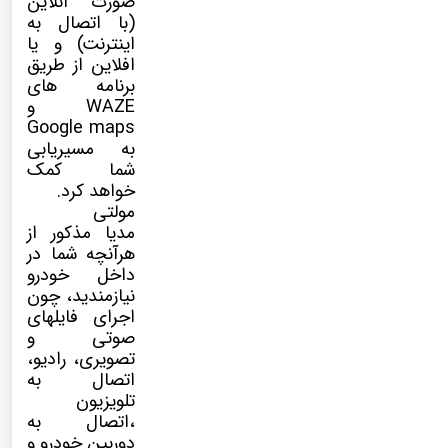
صورت آنلاین
(با اتصال به
اینترنت) و یا
افلاین از طریق
برنامه های
WAZE و
Google maps
به مسیریابی
شما کمک
خواهد کرد.
مولتی
مدیا
مذکور از
هرآنچه شما در
داخل خودرو
نیازمندید، چون
اجرای فایلهای
صوتی و
تصویری، رادیو،
اتصال به
تلویزیون
،اتصال به
دوربین خودرو و