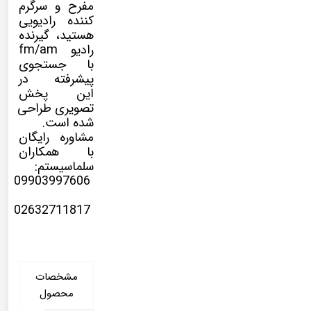
مفرح و سرگرم
کننده رادیویی
هستید، گیرنده
رادیو fm/am
با جستجوی
پیشرفته در
این پخش
تصویری طراحی
شده است.
مشاوره رایگان
با همکاران
سلماسیستم:
09903997606
02632711817
مشخصات
محصول