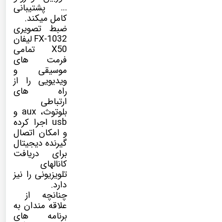
… پشتیبانی
کامل میکند.
ضبط تصویری
FX-1032 لیفان
X50 تمامی
فرمت های
موسیقی و
ویدیویی را از
راه های
ارتباطی
بلوتوث، aux و
usb اجرا کرده
و امکان اتصال
گیرنده دیجیتال
برای دریافت
کانالهای
تلویزیونی را نیز
دارد.
چنانچه از
علاقه مندان به
برنامه های