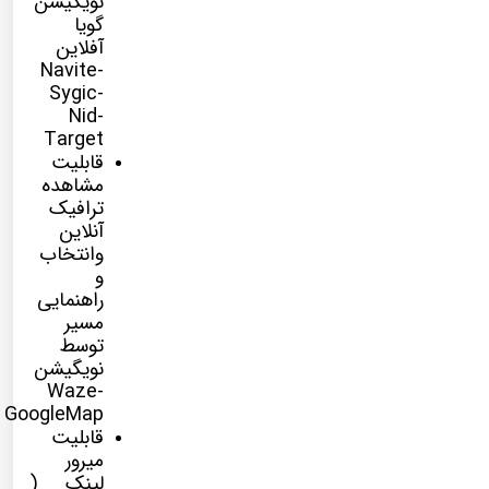
نویگیشن
گویا
آفلاین
Navite-
Sygic-
Nid-
Target
قابلیت
مشاهده
ترافیک
آنلاین
وانتخاب
و
راهنمایی
مسیر
توسط
نویگیشن
Waze-
GoogleMap
قابلیت
میرور
لینک (