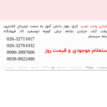
نشانی واحد نصب:
کرج، بلوار دانش آموز به سمت ترمینال کلانتری،
دولت آباد، خیابان نشاط، نبش کوچه ابوسعید 10، فروشگاه
لما سیستم​​​​​​​
026-32711817
026-32761032
ستعلام موجودی و قیمت روز
0990-3997606
0939-9922490
تمام حقوق این سایت متعلق به فروشگاه سلما سیستم می‌باشد.