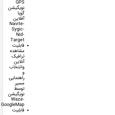
GPS
نویگیشن
گویا
آفلاین
Navite-
Sygic-
Nid-
Target
قابلیت
مشاهده
ترافیک
آنلاین
وانتخاب
و
راهنمایی
مسیر
توسط
نویگیشن
Waze-
GoogleMap
قابلیت