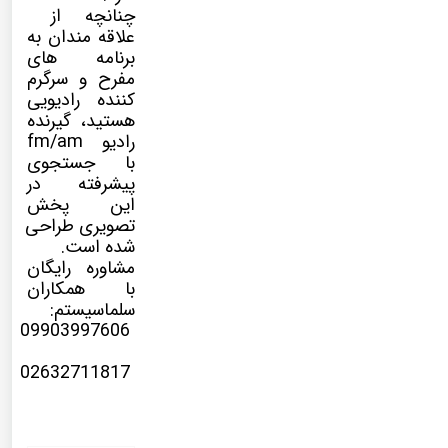
چنانچه از
علاقه مندان به
برنامه های
مفرح و سرگرم
کننده رادیویی
هستید، گیرنده
رادیو fm/am
با جستجوی
پیشرفته در
این پخش
تصویری طراحی
شده است.
مشاوره رایگان
با همکاران
سلماسیستم:
09903997606
02632711817