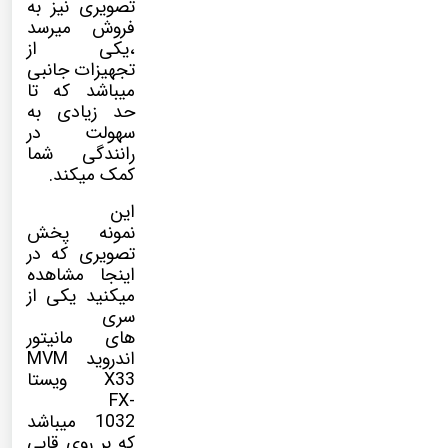
تصویری نیز به
فروش میرسد
،یکی از
تجهیزات جانبی
میباشد که تا
حد زیادی به
سهولت در
رانندگی شما
کمک میکند.
این
نمونه پخش
تصویری که در
اینجا مشاهده
میکنید یکی از
سری
های مانیتور
اندروید MVM
X33 ویستا
FX-
1032 میباشد
که بر روی قابی