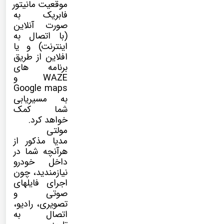
موقعیت مانیتور
فابریک به
صورت آنلاین
(با اتصال به
اینترنت) و یا
افلاین از طریق
برنامه های
WAZE و
Google maps
به مسیریابی
شما کمک
خواهد کرد.
مولتی
مدیا
مذکور از
هرآنچه شما در
داخل خودرو
نیازمندید، چون
اجرای فایلهای
صوتی و
تصویری، رادیو،
اتصال به