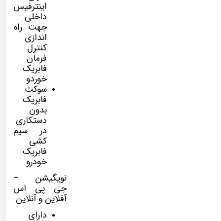
اینترفیس
داخلی
جهت راه
اندازی
کنترل
فرمان
فابریک
خوردو
سوکت
فابریک
بدون
دستکاری
در سیم
کشی
فابریک
خودرو
نویگیشن –
جی پی اس
آفلاین و آنلاین
دارای