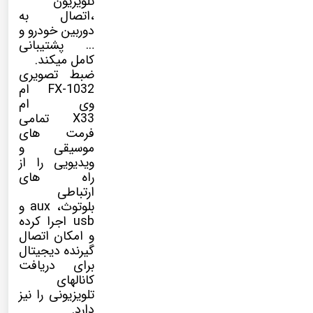
تلویزیون
،اتصال به
دوربین خودرو و
… پشتیبانی
کامل میکند.
ضبط تصویری
FX-1032 ام
وی ام
X33 تمامی
فرمت های
موسیقی و
ویدیویی را از
راه های
ارتباطی
بلوتوث، aux و
usb اجرا کرده
و امکان اتصال
گیرنده دیجیتال
برای دریافت
کانالهای
تلویزیونی را نیز
دارد.