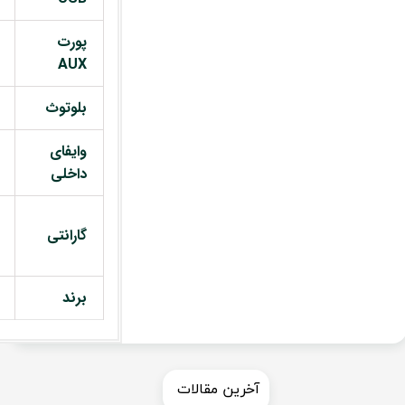
پورت
AUX
بلوتوث
وایفای
داخلی
گارانتی
برند
​​آخرین مقالات