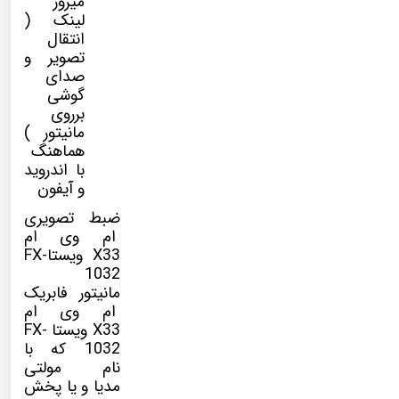
میرور
لینک (
انتقال
تصویر و
صدای
گوشی
برروی
مانیتور )
هماهنگ
با اندروید
و آیفون
ضبط تصویری
ام وی ام
X33 ویستاFX-
1032
مانیتور فابریک
ام وی ام
X33 ویستا FX-
1032
که با
نام
مولتی
مدیا
و یا پخش