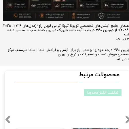
راهنمای جامع آپشن‌های تخصصی تویوتا کرولا کراس لوین راو4(مدل‌های ۲۰۲۴، ۲۰۲۵
و ۲۰۲۶)؛ از دوربین ۳۶۰ درجه تا آینه تاشو فابریک دوربین دنده عقب و سنسور دنده
قب
ر ۰۵
دوربین ۳۶۰ درجه خودرو؛ چشمی باز برای ایمنی و آرامش شما | سلما سیستم، مرکز
صصی فروش نصب و تعمیرات در کرج و تهران
 ۰۵
محصولات مرتبط
شگفت انگیز(محدود)
کمترین قی