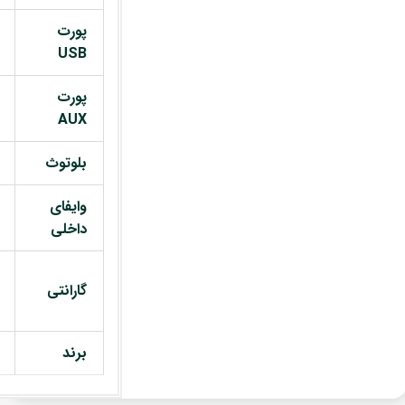
پورت
USB
پورت
AUX
بلوتوث
وایفای
داخلی
گارانتی
برند