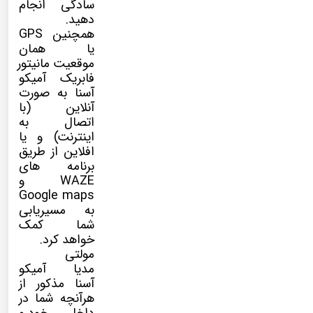
سادگی انجام
دهید.
همچنین GPS
یا همان
موقعیت مانیتور
فابریک آمیکو
آسنا به صورت
آنلاین (با
اتصال به
اینترنت) و یا
افلاین از طریق
برنامه های
WAZE و
Google maps
به مسیریابی
شما کمک
خواهد کرد.
مولتی
مدیا
آمیکو
آسنا مذکور از
هرآنچه شما در