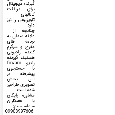
گیرنده دیجیتال
برای دریافت
کانالهای
تلویزیونی را نیز
دارد.
چنانچه از
علاقه مندان به
برنامه های
مفرح و سرگرم
کننده رادیویی
هستید، گیرنده
رادیو fm/am
با جستجوی
پیشرفته در
این پخش
تصویری طراحی
شده است.
مشاوره رایگان
با همکاران
سلماسیستم:
09903997606