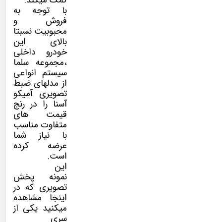
کمک میکند.
با توجه به
فروش و
محبوبیت نسبتا
بالای این
خودرو داخلی
،مجموعه سلما
سیستم انواعی
از مدلهای ضبط
تصویری آمیکو
آسنا را در رنج
قیمت های
متفاوت مناسب
با نیاز شما
عرضه کرده
است.
این
نمونه پخش
تصویری که در
اینجا مشاهده
میکنید یکی از
سری