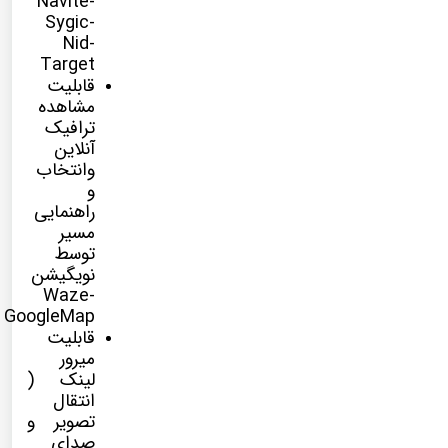
Navite-
Sygic-
Nid-
Target
قابلیت
مشاهده
ترافیک
آنلاین
وانتخاب
و
راهنمایی
مسیر
توسط
نویگیشن
Waze-
GoogleMap
قابلیت
میرور
لینک (
انتقال
تصویر و
صدای