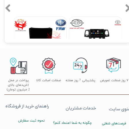
مانیتور فابریک اندروید هایلوکس
مانیتور فابریک بسترن B50 اندرویدی فولتاچ مدل PM
۱۲,۹۰۰,۰۰۰ تومان
۱۲,۹۰۰,۰۰۰ تومان
۰
۷ روز ضمانت تعویض
پشتیبانی 7 روز هفته
ضمانت اصالت کالا
پرداخت در محل
(خریدهای بالای
2 میلیون تومان)
راهنمای خرید از فروشگاه
خدمات مشتریان
نوی سایت
نحوه ثبت سفارش
چگونه به شما اعتماد کنم؟
فرصت‌های شغلی