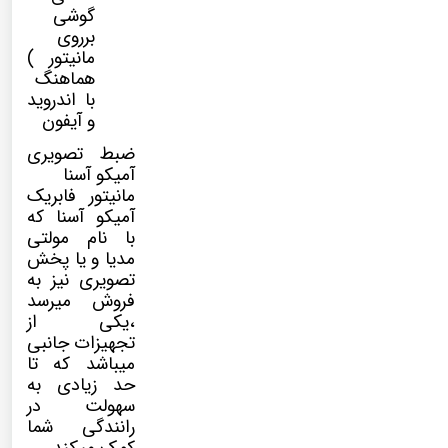
گوشی
برروی
مانیتور )
هماهنگ
با اندروید
و آیفون
ضبط تصویری
آمیکو آسنا
مانیتور فابریک
آمیکو آسنا که
با نام
مولتی
مدیا
و یا پخش
تصویری نیز به
فروش میرسد
،یکی از
تجهیزات جانبی
میباشد که تا
حد زیادی به
سهولت در
رانندگی شما