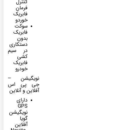
کنترل
فرمان
فابریک
خوردو
سوکت
فابریک
بدون
دستکاری
در سیم
کشی
فابریک
خودرو
نویگیشن –
جی پی اس
آفلاین و آنلاین
دارای
GPS
نویگیشن
گویا
آفلاین