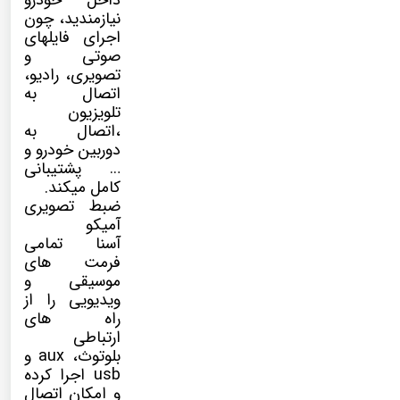
داخل خودرو
نیازمندید، چون
اجرای فایلهای
صوتی و
تصویری، رادیو،
اتصال به
تلویزیون
،اتصال به
دوربین خودرو و
… پشتیبانی
کامل میکند.
ضبط تصویری
آمیکو
آسنا تمامی
فرمت های
موسیقی و
ویدیویی را از
راه های
ارتباطی
بلوتوث، aux و
usb اجرا کرده
و امکان اتصال