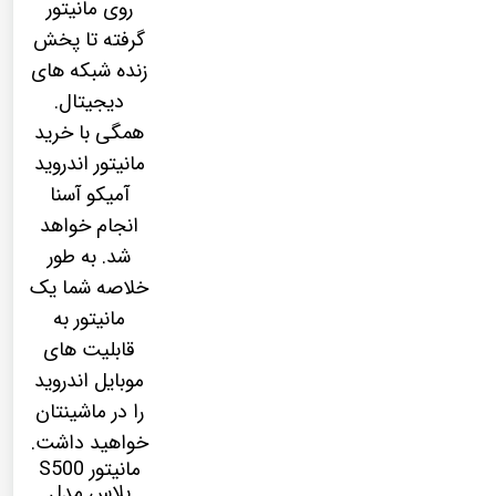
روی مانیتور
گرفته تا پخش
زنده شبکه های
دیجیتال.
همگی با خرید
مانیتور اندروید
آمیکو آسنا
انجام خواهد
شد. به طور
خلاصه شما یک
مانیتور به
قابلیت های
موبایل اندروید
را در ماشینتان
خواهید داشت.
مانیتور S500
پلاس مدل