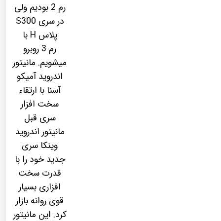
رم 2 بودیم ولی
در سری S300
پلاس H با
رم 3 روبرو
میشویم. مانیتور
اندروید آمیکو
آسنا با ارتقاء
سخت افزار
سری قبل
مانیتور اندروید
وینکا سری
جدید خود را با
قدرت سخت
افزاری بسیار
قوی روانه بازار
کرد. این مانیتور