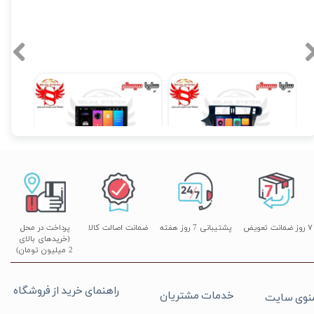
مانیتور فابریک اندروید تارا Taraبرند ویستا مدل MTX 1032
مانیتور اندروید 7 اینچ یونیورسال برند ویستا مدل TSX 2032
۱۴,۸۹۰,۰۰۰ تومان
۱۷,۸۹۰,۰۰۰ تومان
۰
۷ روز ضمانت تعویض
پشتیبانی 7 روز هفته
ضمانت اصالت کالا
پرداخت در محل
(خریدهای بالای
2 میلیون تومان)
راهنمای خرید از فروشگاه
خدمات مشتریان
نوی سایت