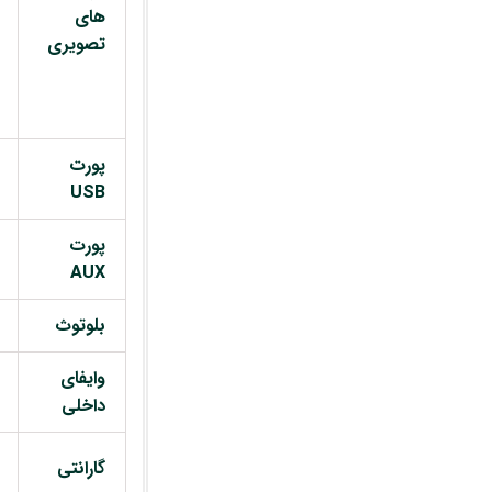
های
تصویری
پورت
USB
پورت
AUX
بلوتوث
وایفای
داخلی
گارانتی