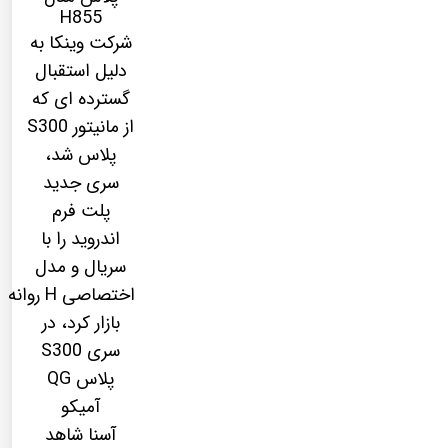
H855
شرکت وینکا به
دلیل استقبال
گسترده ای که
از مانیتور S300
پلاس شد،
سری جدید
پلت فرم
اندروید را با
سریال و مدل
اختصاصی H روانه
بازار کرد، در
سری S300
پلاس QG
آمیکو
آسنا شاهد