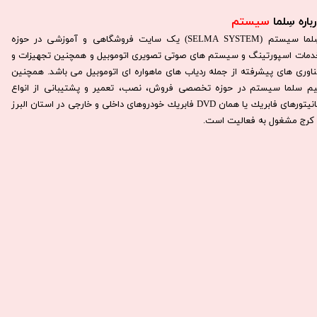
باره سِلما
سیستم​​​​​​​
سِلما سيستم (SELMA SYSTEM) یک سایت فروشگاهی و آموزشی در حوزه
دمات اسپورتینگ و سیستم های صوتی تصویری اتوموبیل و همچنین تجهیزات و
ناوری های پیشرفته از جمله ردیاب های ماهواره ای اتوموبیل می باشد. همچنين
يم سلما سيستم در حوزه تخصصی فروش، نصب، تعمير و پشتيبانی از انواع
مانيتورهای فابريك يا همان DVD فابريك خودروهای داخلی و خارجی در استان البرز
كرج مشغول به فعاليت است.​​​​​​​