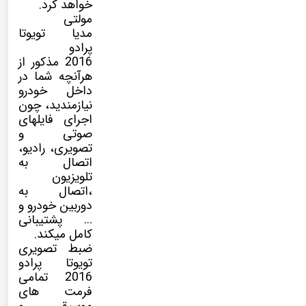
خواهد کرد.
مولتی
مدیا
تویوتا
پرادو
2016 مذکور از
هرآنچه شما در
داخل خودرو
نیازمندید، چون
اجرای فایلهای
صوتی و
تصویری، رادیو،
اتصال به
تلویزیون
،اتصال به
دوربین خودرو و
… پشتیبانی
کامل میکند.
ضبط تصویری
تویوتا پرادو
2016 تمامی
فرمت های