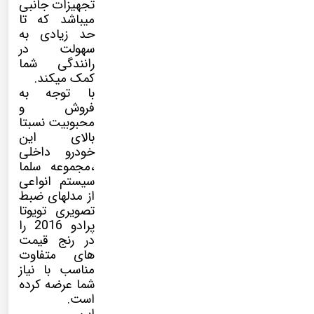
تجهیزات جانبی
میباشد که تا
حد زیادی به
سهولت در
رانندگی شما
کمک میکند.
با توجه به
فروش و
محبوبیت نسبتا
بالای این
خودرو داخلی
،مجموعه سلما
سیستم انواعی
از مدلهای ضبط
تصویری تویوتا
پرادو 2016 را
در رنج قیمت
های متفاوت
مناسب با نیاز
شما عرضه کرده
است.