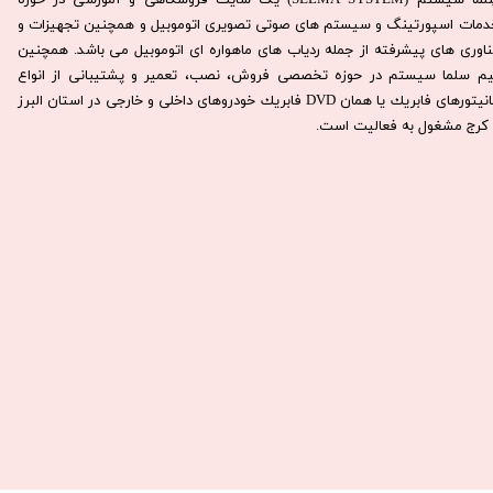
سِلما سيستم (SELMA SYSTEM) یک سایت فروشگاهی و آموزشی در حوزه
دمات اسپورتینگ و سیستم های صوتی تصویری اتوموبیل و همچنین تجهیزات و
ناوری های پیشرفته از جمله ردیاب های ماهواره ای اتوموبیل می باشد. همچنين
يم سلما سيستم در حوزه تخصصی فروش، نصب، تعمير و پشتيبانی از انواع
مانيتورهای فابريك يا همان DVD فابريك خودروهای داخلی و خارجی در استان البرز
كرج مشغول به فعاليت است.​​​​​​​