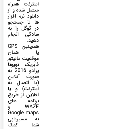
اینترنت همراه
متصل شده و از
دانلود نرم افزار
ها تا جستجو
در گوگل را به
سادگی انجام
دهید.
همچنین GPS
یا همان
موقعیت مانیتور
فابریک تویوتا
پرادو 2016 به
صورت آنلاین
(با اتصال به
اینترنت) و یا
افلاین از طریق
برنامه های
WAZE و
Google maps
به مسیریابی
شما کمک