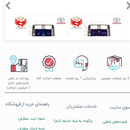
مانیتور اندروید تویوتا پرادو Prado 2016-2018 برند دیاموند 4 به 64 مدل سیمکارتخور سایز 10.36 اینچ
مانیتور فابریک خودروی تویوتا پرادو 2016-2018 مدل اندروید سری 116 رام 1 حافظه 16
۴۵,۹۰۰,۰۰۰ تومان
۱۱,۹۰۰,۰۰۰ تومان
۰,۰۰۰
۷ روز ضمانت تعویض
پشتیبانی 7 روز هفته
ضمانت اصالت کالا
پرداخت در محل
(خریدهای بالای
2 میلیون تومان)
راهنمای خرید از فروشگاه
خدمات مشتریان
نوی سایت
نحوه ثبت سفارش
چگونه به شما اعتماد کنم؟
فرصت‌های شغلی
رویه ارسال سفارش