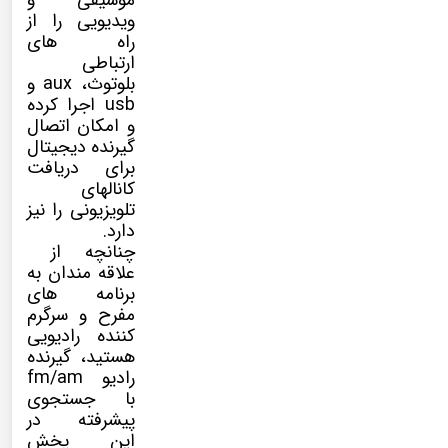
موسیقی و
ویدیویی را از
راه های
ارتباطی
بلوتوث، aux و
usb اجرا کرده
و امکان اتصال
گیرنده دیجیتال
برای دریافت
کانالهای
تلویزیونی را نیز
دارد.
چنانچه از
علاقه مندان به
برنامه های
مفرح و سرگرم
کننده رادیویی
هستید، گیرنده
رادیو fm/am
با جستجوی
پیشرفته در
این پخش