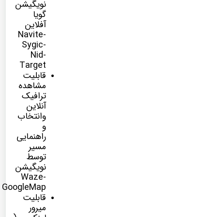
نویگیشن
گویا
آفلاین
Navite-
Sygic-
Nid-
Target
قابلیت
مشاهده
ترافیک
آنلاین
وانتخاب
و
راهنمایی
مسیر
توسط
نویگیشن
Waze-
GoogleMap
قابلیت
میرور