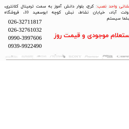
نشانی واحد نصب:
کرج، بلوار دانش آموز به سمت ترمینال کلانتری،
دولت آباد، خیابان نشاط، نبش کوچه ابوسعید 10، فروشگاه
لما سیستم​​​​​​​
026-32711817
026-32761032
ستعلام موجودی و قیمت روز
0990-3997606
0939-9922490
تمام حقوق این سایت متعلق به فروشگاه سلما سیستم می‌باشد.