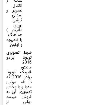
لینک (
انتقال
تصویر و
صدای
گوشی
برروی
مانیتور )
هماهنگ
با اندروید
و آیفون
ضبط تصویری
تویوتا پرادو
2016
مانیتور
فابریک تویوتا
پرادو 2016 که
با نام
مولتی
مدیا
و یا پخش
تصویری نیز به
فروش میرسد
،یکی از