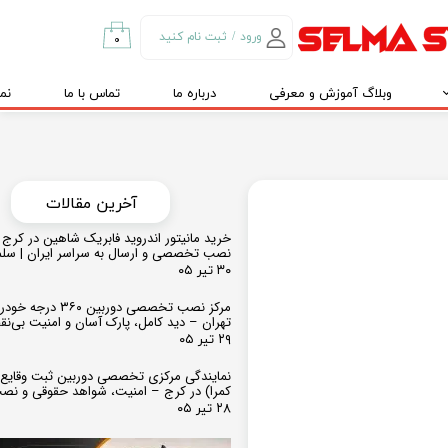
ورود
/
ثبت نام کنید
۰
حساب کاربری من
وبلاگ آموزش و معرفی
درباره ما
تماس با ما
نم
تغییر گذر واژه
سفارشات
خروج از حساب
کاربری
​​آخرین مقالات
خرید مانیتور اندروید فابریک شاهین در کرج و
نصب تخصصی و ارسال به سراسر ایران | سل
۳۰ تیر ۰۵
مرکز نصب تخصصی دوربین ۶۰
تهران – دید کامل، پارک آسان و امنیت بی‌ن
۲۹ تیر ۰۵
نمایندگی مرکزی تخصصی دوربین ثبت وقایع
کمرا) در کرج – امنیت، شواهد حقوقی و نص
۲۸ تیر ۰۵