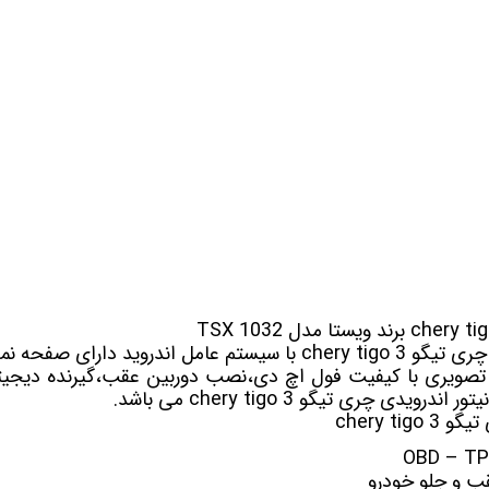
 خودرو
Car 
DASH )
 میدرنج
و
گو 3 chery tigo
 تصویری با کیفیت فول اچ دی،نصب دوربین عقب،گیرنده دیجیتا
یدی چری تیگو 3 chery tigo می باشد.
chery ti
 و جلو خودرو