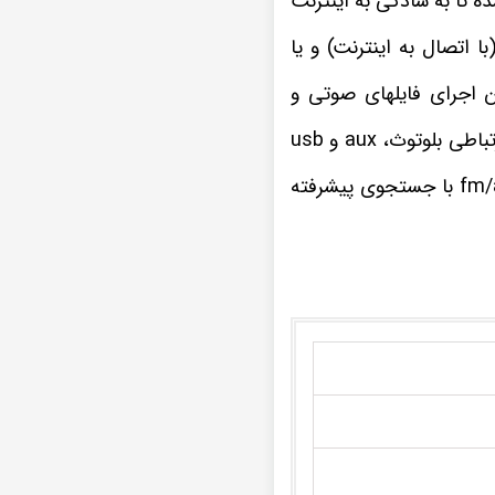
در داخل این پخش اندروید چری تیگو 3 chery tigo موجب شده تا به سادگی به اینترنت
ی تیگو 3 chery tigo به صورت آنلاین (با اتصال به اینترنت) و یا
دید، چون اجرای فایلهای صوتی و
ضبط تصویری چری تیگو 3 chery tigo تمامی فرمت های موسیقی و ویدیویی را از راه های ارتباطی بلوتوث، aux و usb
چنانچه از علاقه مندان به برنامه های مفرح و سرگرم کننده رادیویی هستید، گیرنده رادیو fm/am با جستجوی پیشرفته