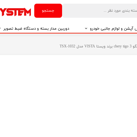
جستجو
آپشن و لوازم جانبی خودرو
دوربین مدار بسته و دستگاه ضبط تصویر
درو
دوربین مدار بسته
TSX-10
درو
دوربین مدار بسته بر اساس تکنولوژی
درو
ایربگ و رابط چرخشی
El
تی مدیا