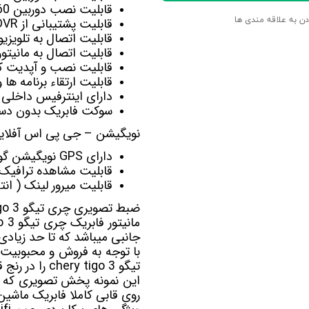
قابلیت نصب
دوربین 360
قابلیت پشتیبانی از DVR برای ضبط تصاویربصورت اتومات
دن به علاقه مندی ها
قابلیت اتصال به تلویزی
قابلیت اتصال به
مانیت
قابلیت نصب و آپدیت کل
قابلیت ارتقاء برنامه ها
دارای اینترفیس داخلی 
سوکت فابریک بدون دست
نویگیشن – جی پی اس آفلاین 
دارای GPS نویگیشن گویا آفلاین Navite-Sygic-Nid-Target
قابلیت مشاهده ترافیک آنلای
قابلیت میرور لینک ( ان
ضبط تصویری چری تیگو 3 chery tigo
مانیتور فابریک چری تیگو 3 chery tigo که با نام
جانبی میباشد که تا حد زیادی
با توجه به فروش و محبوبیت 
تیگو 3 chery tigo را در رنج قیمت های متفاوت مناسب با نیاز شما عرضه کرده است.
روی قابی کاملا فابریک ماشین چری تیگو 3 ry tigo