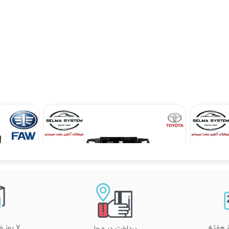
مانیتور فابریک ام وی ام 550 MVM 550 اندروید
مانیتور فابریک اندروید هایلوکس
۱۲,۹۰۰,۰۰۰ تومان
۷ روز ضمانت تعویض
پرداخت در محل