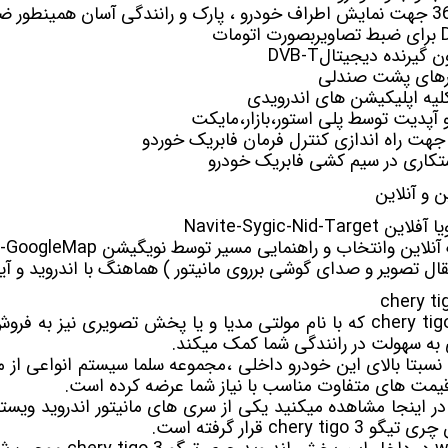
جهت نمایش اطراف خودرو ، پارک و رانندگی آسان همینطور ض
ون
گیرنده دیجیتال
DVB-T
ورهای پشت صندلی
یه اپلیکیشن های اندرویدی
 و آپدیت توسط پلی استور،بازار،مایکت
جهت راه اندازی کنترل فرمان فابریک خوردو
کاری در سیم کشی فابریک خودرو
و آنلاین
ن وانتخاب و راهنمایی مسیر توسط نویگیشن Waze-GoogleMap
تقال تصویر و صدای گوشی برروی مانیتور ) هماهنگ با اندروید و آی
مولتی مدیا
و یا پخش تصویری نیز به فروش
 به سهولت در رانندگی شما کمک میکند.
نسبتا بالای این خودرو داخلی ،مجموعه سلما سیستم انواعی ا
che قرار گرفته است.