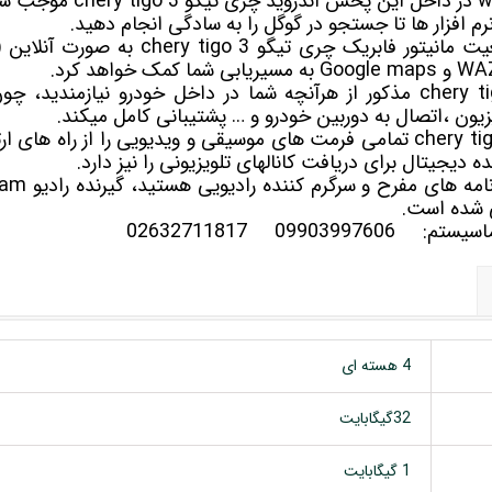
ویژگی های پرکاربردی چون wifi 
رم افزار ها تا جستجو در گوگل را به سادگی انجام دهید.
همچنین GPS یا همان موقعیت مانیتور فابریک چر
چری تیگو 3 chery tigo مذکور از هرآنچه شما در داخل خودرو نیازمن
زیون ،اتصال به دوربین خودرو و … پشتیبانی کامل میکند.
ه دیجیتال برای دریافت کانالهای تلویزیونی را نیز دارد.
 شده است.
سلماسیستم:
09903997606
02632711817
4 هسته ای
32گیگابایت
1 گیگابایت