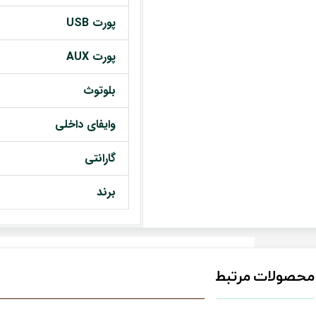
پورت USB
پورت AUX
بلوتوث
وایفای داخلی
گارانتی
برند
محصولات مرتبط