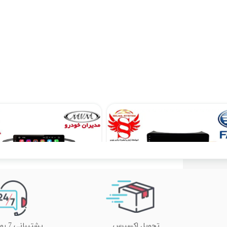
مانیتور فابریک اینفینیتی بسترن B50 اندروید فولتاچ مدل Pro
۱۵,۹۰۰,۰۰۰ تومان
۱۲,۹۰۰,۰۰۰ تومان
تحویل اکسپرس
پشتیبانی 7 روز هفته