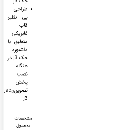
جک j3
طراحی
بی نظیر
قاب
فابریکی
منطبق با
داشبورد
جک j3 در
هنگام
نصب
پخش
تصویریjac
j3
مشخصات
محصول