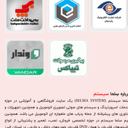
باره سِلما
سیستم​​​​​​​
سِلما سيستم (SELMA SYSTEM) یک سایت فروشگاهی و آموزشی در حوزه
دمات اسپورتینگ و سیستم های صوتی تصویری اتوموبیل و همچنین تجهیزات و
ناوری های پیشرفته از جمله ردیاب های ماهواره ای اتوموبیل می باشد. همچنين
يم سلما سيستم در حوزه تخصصی فروش، نصب، تعمير و پشتيبانی از انواع
مانيتورهای فابريك يا همان DVD فابريك خودروهای داخلی و خارجی در استان البرز