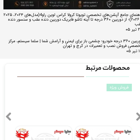
راهنمای جامع آپشن‌های تخصصی تویوتا کرولا کراس لوین راو4(مدل‌های ۲۰۲۴، ۲۰۲۵
و ۲۰۲۶)؛ از دوربین ۳۶۰ درجه تا آینه تاشو فابریک دوربین دنده عقب و سنسور دنده
قب
ر ۰۵
دوربین ۳۶۰ درجه خودرو؛ چشمی باز برای ایمنی و آرامش شما | سلما سیستم، مرکز
صصی فروش نصب و تعمیرات در کرج و تهران
 ۰۵
محصولات مرتبط
فروش ویژه
مانیتور فابریک اندروید تارا Taraبرند ویستا مدل MTX 1032
مانیتور اندروید 7 اینچ یونیورسال برند ویستا مدل TSX 2032