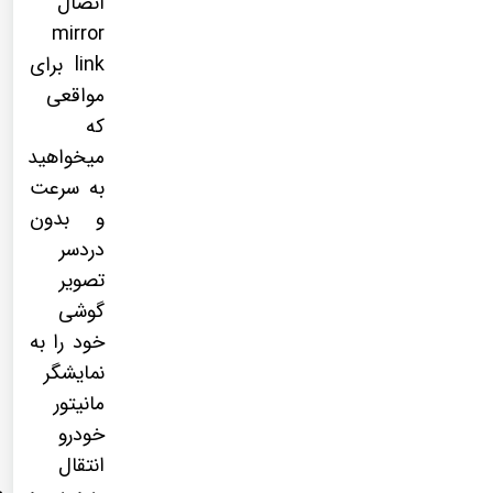
اتصال
mirror
link برای
مواقعی
که
میخواهید
به سرعت
و بدون
دردسر
تصویر
گوشی
خود را به
نمایشگر
مانیتور
خودرو
انتقال