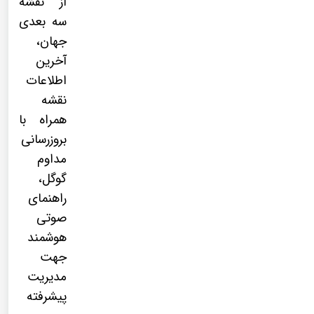
از نقشه
سه بعدی
جهان،
آخرین
اطلاعات
نقشه
همراه با
بروزرسانی
مداوم
گوگل،
راهنمای
صوتی
هوشمند
جهت
مدیریت
پیشرفته