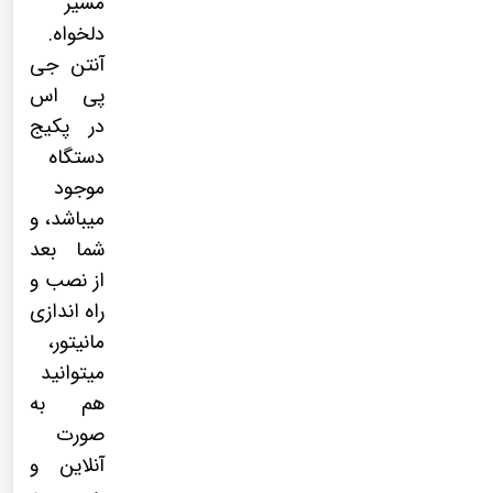
مسیر
دلخواه.
آنتن جی
پی اس
در پکیج
دستگاه
موجود
میباشد، و
شما بعد
از نصب و
راه اندازی
مانیتور،
میتوانید
هم به
صورت
آنلاین و