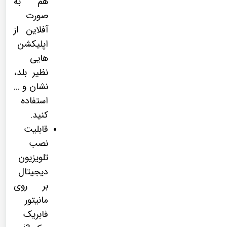
هم به
صورت
آفلاین از
اپلیکشن
هایی
نظیر بلد،
نشان و ...
استفاده
کنید.
قابلیت
نصب
تلویزیون
دیجیتال
بر روی
مانیتور
فابریک