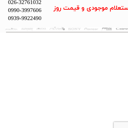
026-32761032
ستعلام موجودی و قیمت روز
0990-3997606
0939-9922490
تمام حقوق این سایت متعلق به فروشگاه سلما سیستم می‌باشد.