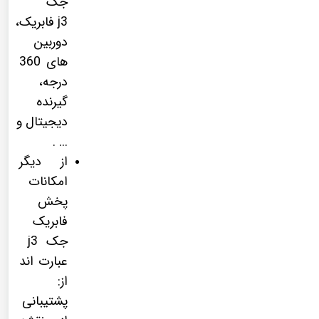
جک
j3 فابریک،
دوربین
های 360
درجه،
گیرنده
دیجیتال و
... .
از دیگر
امکانات
پخش
فابریک
جک j3
عبارت اند
از:
پشتیبانی