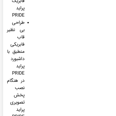
فابریک
پراید
PRIDE
طراحی
بی نظیر
قاب
فابریکی
منطبق با
داشبورد
پراید
PRIDE
در هنگام
نصب
پخش
تصویری
پراید