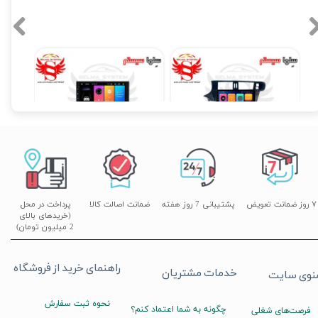
مانیتور فابریک اندروید تارا Taraبرند ویستا مدل MTX 1032
مانیتور اندروید 7 اینچ یونیورسال برند ویستا مدل TSX 2032
۱۴,۸۹۰,۰۰۰ تومان
۱۷,۸۹۰,۰۰۰ تومان
۰
۷ روز ضمانت تعویض
پشتیبانی 7 روز هفته
ضمانت اصالت کالا
پرداخت در محل
(خریدهای بالای
2 میلیون تومان)
راهنمای خرید از فروشگاه
خدمات مشتریان
نوی سایت
نحوه ثبت سفارش
چگونه به شما اعتماد کنم؟
فرصت‌های شغلی