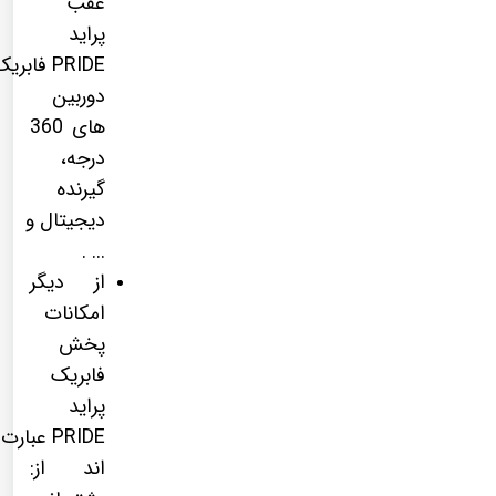
عقب
پراید
PRIDE فابری
دوربین
های 360
درجه،
گیرنده
دیجیتال و
... .
از دیگر
امکانات
پخش
فابریک
پراید
PRIDE عبارت
اند از: