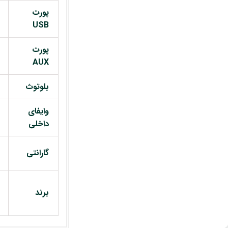
پورت
USB
پورت
AUX
بلوتوث
وایفای
داخلی
گارانتی
برند