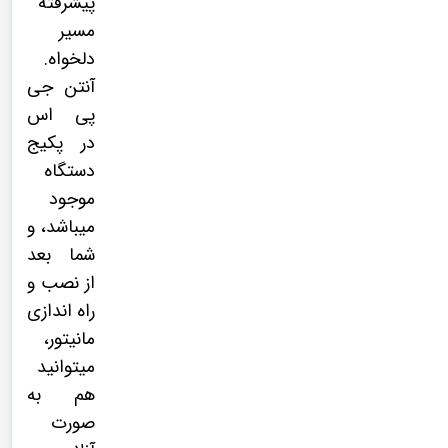
پیشرفته
مسیر
دلخواه.
آنتن جی
پی اس
در پکیج
دستگاه
موجود
میباشد، و
شما بعد
از نصب و
راه اندازی
مانیتور،
میتوانید
هم به
صورت