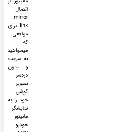
مانیتور از
اتصال
mirror
link برای
مواقعی
که
میخواهید
به سرعت
و بدون
دردسر
تصویر
گوشی
خود را به
نمایشگر
مانیتور
خودرو